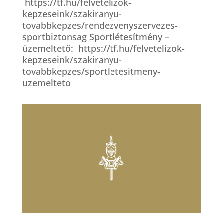
https://tf.hu/felvetelizok-
kepzeseink/szakiranyu-
tovabbkepzes/rendezvenyszervezes-
sportbiztonsag Sportlétesítmény –
üzemeltető: https://tf.hu/felvetelizok-
kepzeseink/szakiranyu-
tovabbkepzes/sportletesitmeny-
uzemelteto