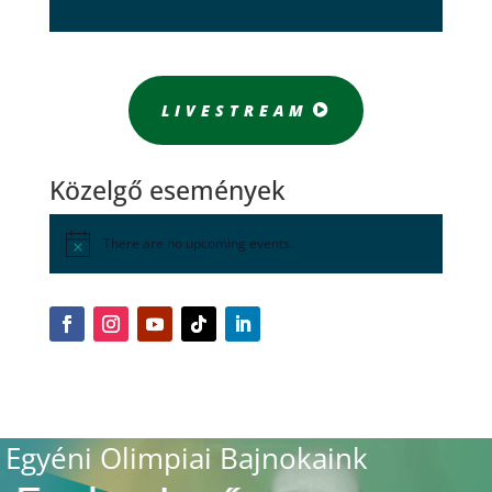
LIVESTREAM
Közelgő események
There are no upcoming events.
Egyéni Olimpiai Bajnokaink