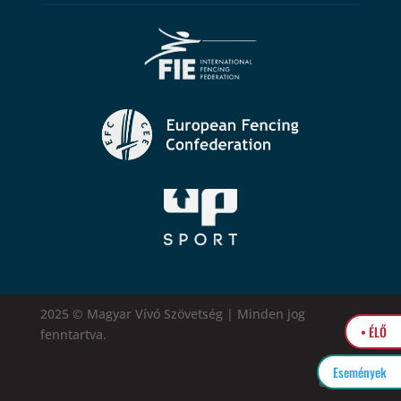
2025 © Magyar Vívó Szövetség | Minden jog
• ÉLŐ
fenntartva.
Események
easytel