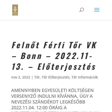
Felnőt Férfi Tőr VK
– Bonn – 2022.11-
13. – Előterjesztés
nov 2, 2022
|
Tőr
,
Tőr Előterjesztés
,
Tőr Információk
AMENNYIBEN EGYESÜLETI KÖLTSÉGEN
VERSENYZŐ INDULNI KÍVÁNNA, ÚGY A
NEVEZÉSI SZÁNDÉKOT LEGKÉSŐBB
2022.11.04. 12:00 ÓRÁIG A