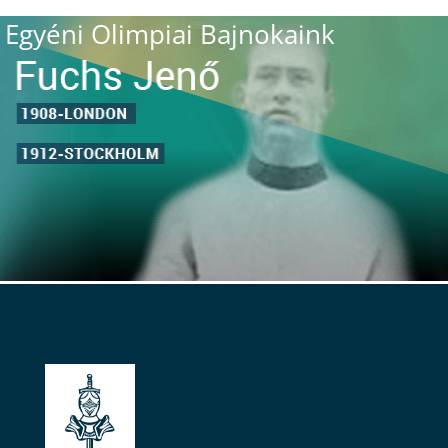
Egyéni Olimpiai Bajnokaink