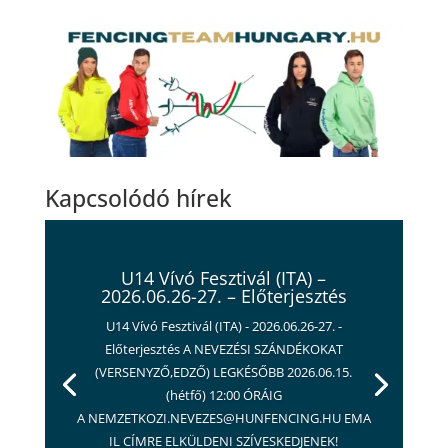
Kapcsolódó hírek
U14 Vívó Fesztivál (ITA) –
2026.06.26-27. – Előterjesztés
U14 Vívó Fesztivál (ITA) - 2026.06.26-27. -
Előterjesztés A NEVEZÉSI SZÁNDÉKOKAT
(VERSENYZŐ,EDZŐ) LEGKÉSŐBB 2026.06.15.
(hétfő) 12:00 ÓRÁIG
A NEMZETKOZI.NEVEZES@HUNFENCING.HU EMA
IL CÍMRE ELKÜLDENI SZÍVESKEDJENEK!