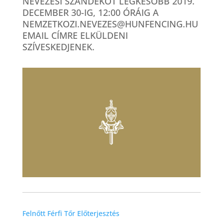
NEVEZÉSI SZÁNDÉKOT LEGKÉSŐBB 2019.
DECEMBER 30-IG, 12:00 ÓRÁIG A
NEMZETKOZI.NEVEZES@HUNFENCING.HU
EMAIL CÍMRE ELKÜLDENI
SZÍVESKEDJENEK.
Felnőtt Férfi Tőr Előterjesztés