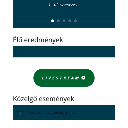
Utazásszervezés...
Élő eredmények
LIVESTREAM
Közelgő események
There are no upcoming events.