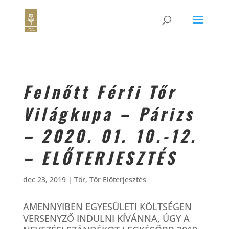
Felnőtt Férfi Tőr
Világkupa – Párizs
– 2020. 01. 10.-12.
– ELŐTERJESZTÉS
dec 23, 2019
|
Tőr
,
Tőr Előterjesztés
AMENNYIBEN EGYESÜLETI KÖLTSÉGEN
VERSENYZŐ INDULNI KÍVÁNNA, ÚGY A