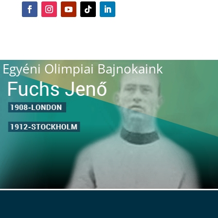
Egyéni Olimpiai Bajnokaink