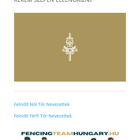
Felnőtt Női Tőr Nevezettek
Felnőtt Férfi Tőr Nevezettek