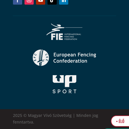
2025 © Magyar Vívó Szövetség | Minden jog
• ÉLŐ
fenntartva.