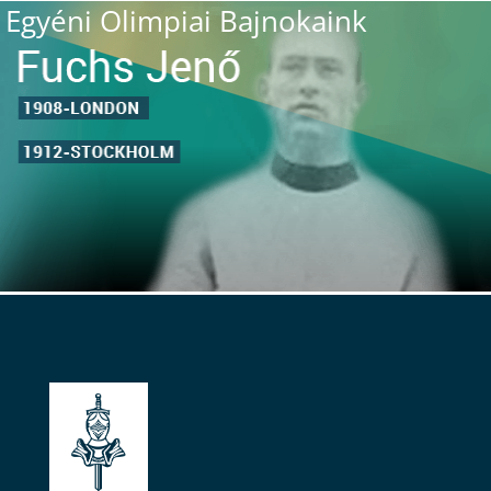
Egyéni Olimpiai Bajnokaink