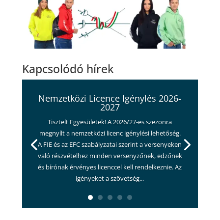
Kapcsolódó hírek
Nemzetközi Licence Igénylés 2026-
2027
Tisztelt Egyesületek! A 2026/27-es szezonra
megnyílt a nemzetközi licenc igénylési lehetőség.
A FIE és az EFC szabályzatai szerint a versenyeken
való részvételhez minden versenyzőnek, edzőnek
és bírónak érvényes licenccel kell rendelkeznie. Az
igényeket a szövetség...