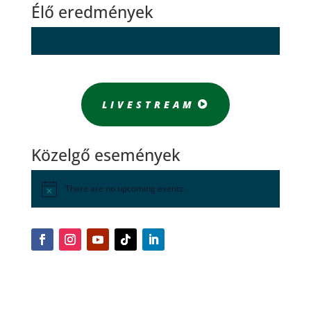
Élő eredmények
LIVESTREAM
Közelgő események
There are no upcoming events.