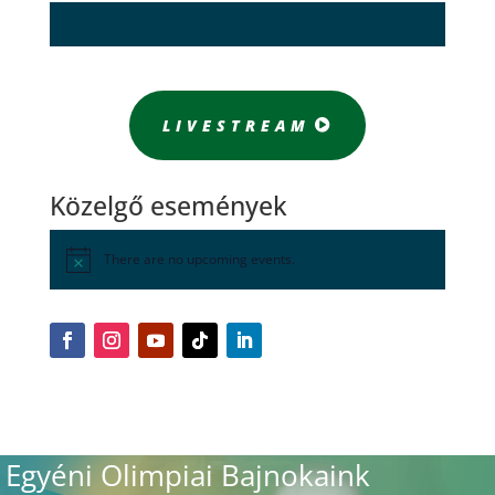
LIVESTREAM
Közelgő események
There are no upcoming events.
Egyéni Olimpiai Bajnokaink