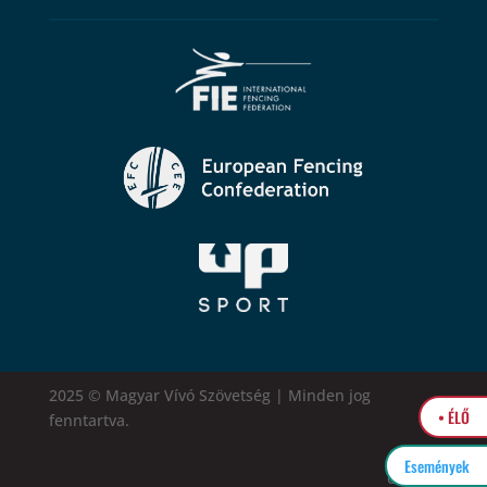
2025 © Magyar Vívó Szövetség | Minden jog
• ÉLŐ
fenntartva.
Események
easytel