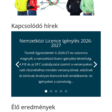
Kapcsolódó hírek
Nemzetközi Licence Igénylés 2026-
2027
Tisztelt Egyesületek! A 2026/27-es szezonra
megnyílt a nemzetközi licenc igénylési lehetőség.
A FIE és az EFC szabályzatai szerint a versenyeken
való részvételhez minden versenyzőnek, edzőnek
és bírónak érvényes licenccel kell rendelkeznie. Az
igényeket a szövetség...
Élő eredmények