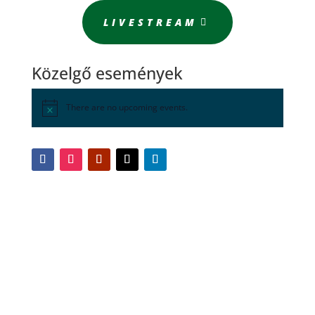
LIVESTREAM
Közelgő események
There are no upcoming events.
Egyéni Olimpiai Bajnokaink