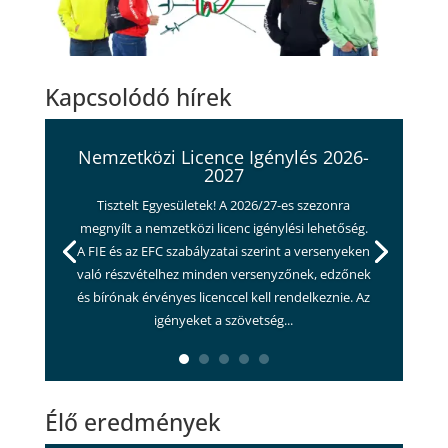
Kapcsolódó hírek
Nemzetközi Licence Igénylés 2026-
2027
Tisztelt Egyesületek! A 2026/27-es szezonra
megnyílt a nemzetközi licenc igénylési lehetőség.
A FIE és az EFC szabályzatai szerint a versenyeken
való részvételhez minden versenyzőnek, edzőnek
és bírónak érvényes licenccel kell rendelkeznie. Az
igényeket a szövetség...
Élő eredmények