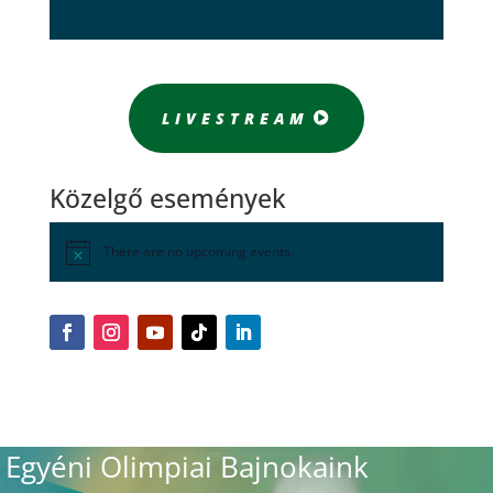
LIVESTREAM
Közelgő események
There are no upcoming events.
Egyéni Olimpiai Bajnokaink