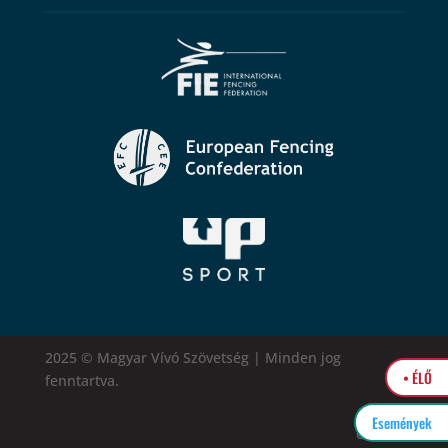
2025 © Magyar Vívó Szövetség | Minden jog
• ÉLŐ
fenntartva.
Események
easytel