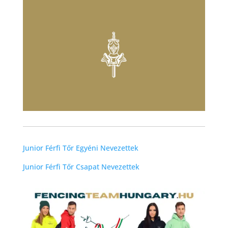
Junior Férfi Tőr Egyéni Nevezettek
Junior Férfi Tőr Csapat Nevezettek