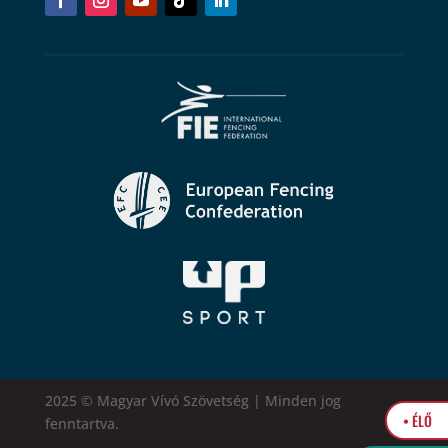
2025 © Magyar Vívó Szövetség | Minden jog
• ÉLŐ
fenntartva.