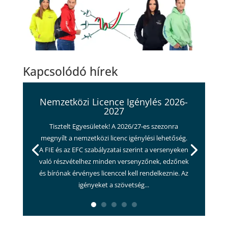
Kapcsolódó hírek
Nemzetközi Licence Igénylés 2026-
2027
Tisztelt Egyesületek! A 2026/27-es szezonra
megnyílt a nemzetközi licenc igénylési lehetőség.
A FIE és az EFC szabályzatai szerint a versenyeken
való részvételhez minden versenyzőnek, edzőnek
és bírónak érvényes licenccel kell rendelkeznie. Az
igényeket a szövetség...