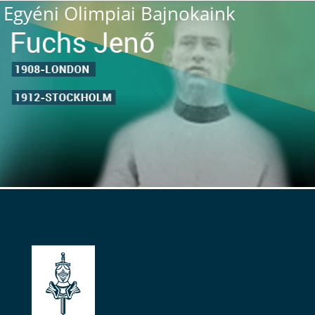
Egyéni Olimpiai Bajnokaink