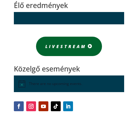
Élő eredmények
LIVESTREAM
Közelgő események
There are no upcoming events.