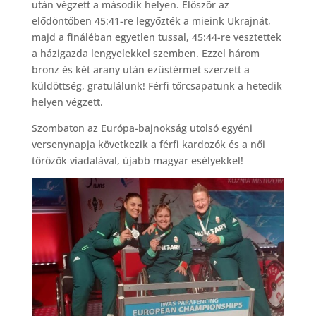
után végzett a második helyen. Először az
elődöntőben 45:41-re legyőzték a mieink Ukrajnát,
majd a fináléban egyetlen tussal, 45:44-re vesztettek
a házigazda lengyelekkel szemben. Ezzel három
bronz és két arany után ezüstérmet szerzett a
küldöttség, gratulálunk! Férfi tőrcsapatunk a hetedik
helyen végzett.
Szombaton az Európa-bajnokság utolsó egyéni
versenynapja következik a férfi kardozók és a női
tőrözők viadalával, újabb magyar esélyekkel!