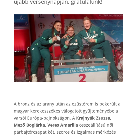
újabb versenynapján, gratulálunk!
A bronz és az arany után az ezüstérem is bekerült a
magyar kerekesszékes válogatott gyűjteményébe a
varsói Európa-bajnokságon. A
Krajnyák Zsuzsa,
Mező Boglárka, Veres Amarilla
összeállítású női
párbajtőrcsapat két, szoros és izgalmas mérkőzés