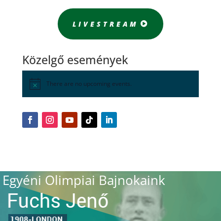
LIVESTREAM
Közelgő események
There are no upcoming events.
Egyéni Olimpiai Bajnokaink