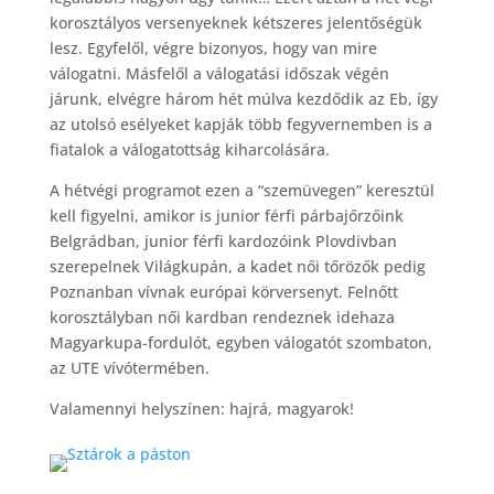
korosztályos versenyeknek kétszeres jelentőségük
lesz. Egyfelől, végre bizonyos, hogy van mire
válogatni. Másfelől a válogatási időszak végén
járunk, elvégre három hét múlva kezdődik az Eb, így
az utolsó esélyeket kapják több fegyvernemben is a
fiatalok a válogatottság kiharcolására.
A hétvégi programot ezen a “szemüvegen” keresztül
kell figyelni, amikor is junior férfi párbajőrzőink
Belgrádban, junior férfi kardozóink Plovdivban
szerepelnek Világkupán, a kadet női tőrözők pedig
Poznanban vívnak európai körversenyt. Felnőtt
korosztályban női kardban rendeznek idehaza
Magyarkupa-fordulót, egyben válogatót szombaton,
az UTE vívótermében.
Valamennyi helyszínen: hajrá, magyarok!