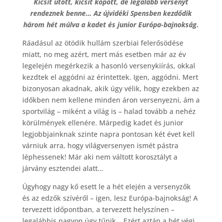
Kicsit ütött, kicsit kopott, de legalább versenyt
rendeznek benne… Az újvidéki Spensben kezdődik
három hét múlva a kadet és junior Európa-bajnokság.
Ráadásul az ötödik hullám szerbiai felerősödése
miatt, no meg azért, mert más esetben már az év
legelején megérkezik a hasonló versenykiírás, okkal
kezdtek el aggódni az érintettek. Igen, aggódni. Mert
bizonyosan akadnak, akik úgy vélik, hogy ezekben az
időkben nem kellene minden áron versenyezni, ám a
sportvilág – miként a világ is – halad tovább a nehéz
körülmények ellenére. Márpedig kadet és junior
legjobbjainknak szinte napra pontosan két évet kell
várniuk arra, hogy világversenyen ismét pástra
léphessenek! Már aki nem váltott korosztályt a
járvány esztendei alatt…
Úgyhogy nagy kő esett le a hét elején a versenyzők
és az edzők szívéről – igen, lesz Európa-bajnokság! A
tervezett időpontban, a tervezett helyszínen –
legalábbis nagyon úgy tűnik… Ezért aztán a hét végi