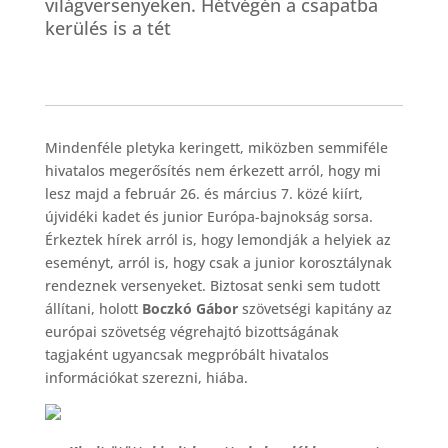
világversenyeken. Hétvégén a csapatba
kerülés is a tét
Mindenféle pletyka keringett, miközben semmiféle
hivatalos megerősítés nem érkezett arról, hogy mi
lesz majd a február 26. és március 7. közé kiírt,
újvidéki kadet és junior Európa-bajnokság sorsa.
Érkeztek hírek arról is, hogy lemondják a helyiek az
eseményt, arról is, hogy csak a junior korosztálynak
rendeznek versenyeket. Biztosat senki sem tudott
állítani, holott
Boczkó Gábor
szövetségi kapitány az
európai szövetség végrehajtó bizottságának
tagjaként ugyancsak megpróbált hivatalos
információkat szerezni, hiába.