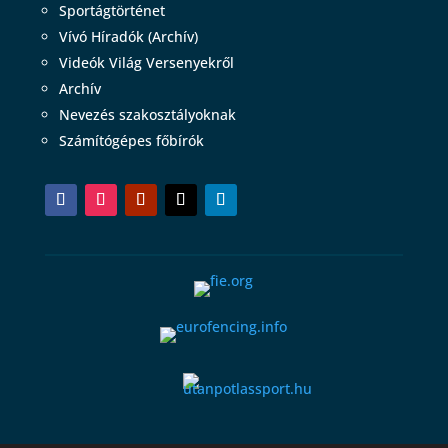
Sportágtörténet
Vívó Híradók (Archív)
Videók Világ Versenyekről
Archív
Nevezés szakosztályoknak
Számítógépes főbírók