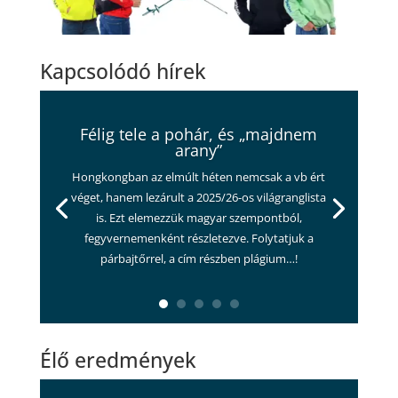
Kapcsolódó hírek
Félig tele a pohár, és „majdnem
arany”
Hongkongban az elmúlt héten nemcsak a vb ért
véget, hanem lezárult a 2025/26-os világranglista
is. Ezt elemezzük magyar szempontból,
fegyvernemenként részletezve. Folytatjuk a
párbajtőrrel, a cím részben plágium…!
Élő eredmények