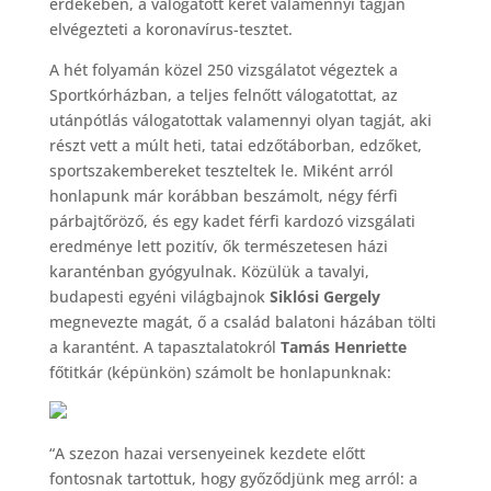
érdekében, a válogatott keret valamennyi tagján
elvégezteti a koronavírus-tesztet.
A hét folyamán közel 250 vizsgálatot végeztek a
Sportkórházban, a teljes felnőtt válogatottat, az
utánpótlás válogatottak valamennyi olyan tagját, aki
részt vett a múlt heti, tatai edzőtáborban, edzőket,
sportszakembereket teszteltek le. Miként arról
honlapunk már korábban beszámolt, négy férfi
párbajtőröző, és egy kadet férfi kardozó vizsgálati
eredménye lett pozitív, ők természetesen házi
karanténban gyógyulnak. Közülük a tavalyi,
budapesti egyéni világbajnok
Siklósi Gergely
megnevezte magát, ő a család balatoni házában tölti
a karantént. A tapasztalatokról
Tamás Henriette
főtitkár (képünkön) számolt be honlapunknak:
“A szezon hazai versenyeinek kezdete előtt
fontosnak tartottuk, hogy győződjünk meg arról: a