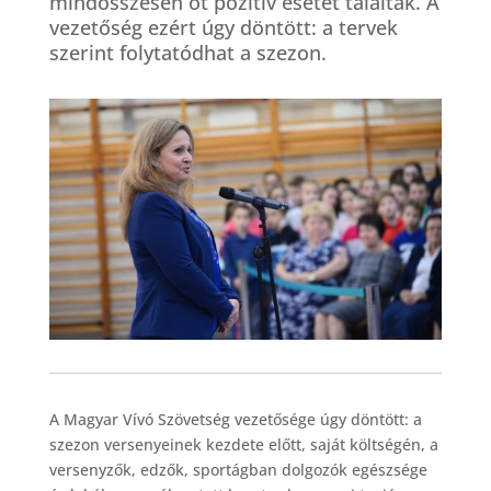
mindösszesen öt pozitív esetet találtak. A
vezetőség ezért úgy döntött: a tervek
szerint folytatódhat a szezon.
A Magyar Vívó Szövetség vezetősége úgy döntött: a
szezon versenyeinek kezdete előtt, saját költségén, a
versenyzők, edzők, sportágban dolgozók egészsége