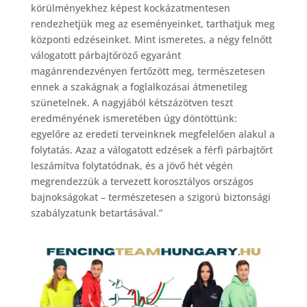
körülményekhez képest kockázatmentesen
rendezhetjük meg az eseményeinket, tarthatjuk meg
központi edzéseinket. Mint ismeretes, a négy felnőtt
válogatott párbajtőröző egyaránt
magánrendezvényen fertőzött meg, természetesen
ennek a szakágnak a foglalkozásai átmenetileg
szünetelnek. A nagyjából kétszázötven teszt
eredményének ismeretében úgy döntöttünk:
egyelőre az eredeti terveinknek megfelelően alakul a
folytatás. Azaz a válogatott edzések a férfi párbajtőrt
leszámítva folytatódnak, és a jövő hét végén
megrendezzük a tervezett korosztályos országos
bajnokságokat – természetesen a szigorú biztonsági
szabályzatunk betartásával.”