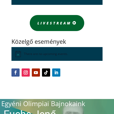
LIVESTREAM
Közelgő események
There are no upcoming events.
Egyéni Olimpiai Bajnokaink