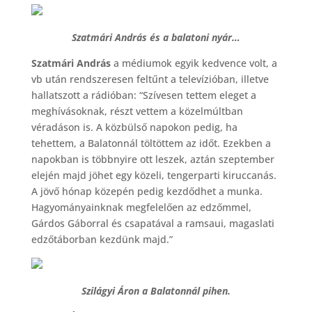
Szatmári András és a balatoni nyár…
Szatmári András
a médiumok egyik kedvence volt, a
vb után rendszeresen feltűnt a televízióban, illetve
hallatszott a rádióban: “Szívesen tettem eleget a
meghívásoknak, részt vettem a közelmúltban
véradáson is. A közbülső napokon pedig, ha
tehettem, a Balatonnál töltöttem az időt. Ezekben a
napokban is többnyire ott leszek, aztán szeptember
elején majd jöhet egy közeli, tengerparti kiruccanás.
A jövő hónap közepén pedig kezdődhet a munka.
Hagyományainknak megfelelően az edzőmmel,
Gárdos Gáborral és csapatával a ramsaui, magaslati
edzőtáborban kezdünk majd.”
Szilágyi Áron a Balatonnál pihen.