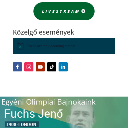
LIVESTREAM
Közelgő események
There are no upcoming events.
Egyéni Olimpiai Bajnokaink