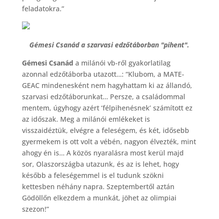
feladatokra.”
Gémesi Csanád a szarvasi edzőtáborban "pihent".
Gémesi Csanád
a milánói vb-ről gyakorlatilag
azonnal edzőtáborba utazott…: “Klubom, a MATE-
GEAC mindenesként nem hagyhattam ki az állandó,
szarvasi edzőtáborunkat… Persze, a családommal
mentem, úgyhogy azért ‘félpihenésnek’ számított ez
az időszak. Meg a milánói emlékeket is
visszaidéztük, elvégre a feleségem, és két, idősebb
gyermekem is ott volt a vébén, nagyon élvezték, mint
ahogy én is… A közös nyaralásra most kerül majd
sor, Olaszországba utazunk, és az is lehet, hogy
később a feleségemmel is el tudunk szökni
kettesben néhány napra. Szeptembertől aztán
Gödöllőn elkezdem a munkát, jöhet az olimpiai
szezon!”