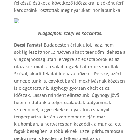
felkészülésüket a következő időszakra. Elsőként férfi
kardozóink “osztották meg nyarukat” honlapunkkal.
Világbajnoki szelfi és koccintás.
Decsi Tamást
Budapesten értük utol, igaz, nem
sokáig lesz itthon…: “Bőven akadt teendőm idehaza a
világbajnokság után, elvégre az edzőtáborok és az
utazások miatt a családi ügyek háttérbe szorultak.
Szóval, akadt feladat idehaza bőven… Persze, azért
ünnepeltünk is, egy-két baráti meghívásnak közösen
is eleget tettünk, úgyhogy gyorsan eltelt ez az
időszak. Lassan mindent elintézünk, úgyhogy jövő
héten indulunk a teljes családdal, bátyámmal,
szüleimmel, a gyerekekkel nyaralni a spanyol
tengerpartra. Aztán szeptember elején már
klubomban, a Kertvárosban kezdődik a munka, ott
fogok besegíteni a többieknek. Ezzel párhuzamosan
pedig meg is kezdem a felkészülést az új