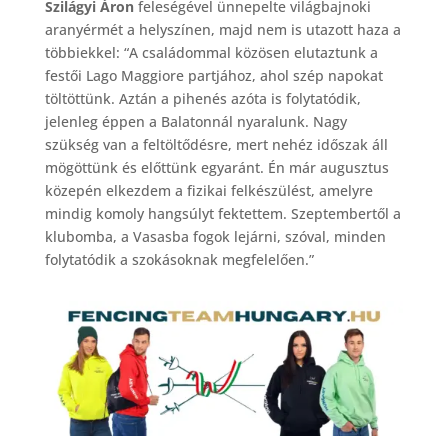
Szilágyi Áron
feleségével ünnepelte világbajnoki
aranyérmét a helyszínen, majd nem is utazott haza a
többiekkel: “A családommal közösen elutaztunk a
festői Lago Maggiore partjához, ahol szép napokat
töltöttünk. Aztán a pihenés azóta is folytatódik,
jelenleg éppen a Balatonnál nyaralunk. Nagy
szükség van a feltöltődésre, mert nehéz időszak áll
mögöttünk és előttünk egyaránt. Én már augusztus
közepén elkezdem a fizikai felkészülést, amelyre
mindig komoly hangsúlyt fektettem. Szeptembertől a
klubomba, a Vasasba fogok lejárni, szóval, minden
folytatódik a szokásoknak megfelelően.”