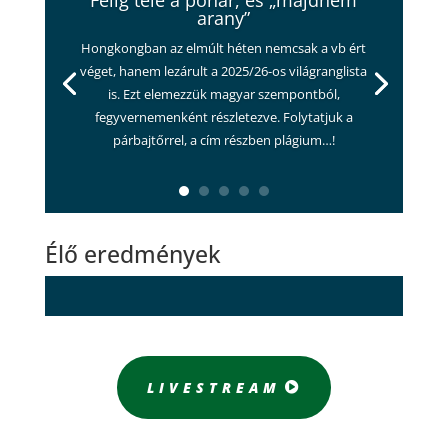
Félig tele a pohár, és „majdnem
arany”
Hongkongban az elmúlt héten nemcsak a vb ért
véget, hanem lezárult a 2025/26-os világranglista
is. Ezt elemezzük magyar szempontból,
fegyvernemenként részletezve. Folytatjuk a
párbajtőrrel, a cím részben plágium…!
Élő eredmények
LIVESTREAM