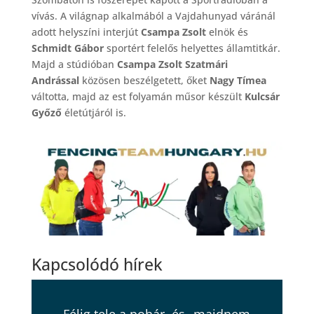
vívás. A világnap alkalmából a Vajdahunyad váránál
adott helyszíni interjút
Csampa Zsolt
elnök és
Schmidt Gábor
sportért felelős helyettes államtitkár.
Majd a stúdióban
Csampa Zsolt Szatmári
Andrással
közösen beszélgetett, őket
Nagy Tímea
váltotta, majd az est folyamán műsor készült
Kulcsár
Győző
életútjáról is.
Kapcsolódó hírek