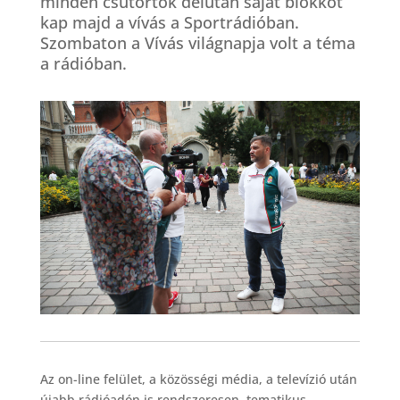
minden csütörtök délután saját blokkot
kap majd a vívás a Sportrádióban.
Szombaton a Vívás világnapja volt a téma
a rádióban.
Az on-line felület, a közösségi média, a televízió után
újabb rádióadón is rendszeresen, tematikus