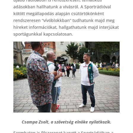
adásokban hallhatunk a vívásról. A Sportrádióval
kötött megállapodás alapján csütörtökönként
rendszeresen “vívóblokkban” tudhatunk majd meg
híreket információkat, hallgathatunk majd interjúkat
sportágunkkal kapcsolatosan.
Csampa Zsolt, a szövetség elnöke nyilatkozik.
Szombaton is főszerepet kapott a Sportrádióban a