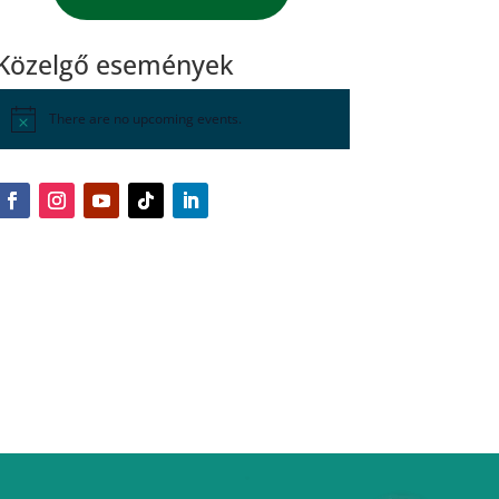
Közelgő események
There are no upcoming events.