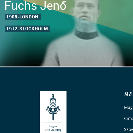
MA
Magy
Cím:
Szöv