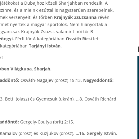
játékokat a Dubajhoz közeli Sharjahban rendezik. A
yszínre, és a mieink ezúttal is nagyszerűen szerepelnek.
mek versenyeit, és tőrben
Krajnyák Zsuzsanna
révén
met nyertek a magyar sportolók. Nem hiányoztak a
ugyancsak Krajnyák Zsuzsi, valamint női tőr B
yöngyi.
Férfi tőr A kategóriában
Osváth Ricsi
lett
B kategóriában
Tarjányi István
.
k!
ben Világkupa, Sharjah.
lcaddöntő:
Osváth-Nagajev (orosz) 15:13.
Negyeddöntő:
, 3. Betti (olasz) és Gyemcsuk (ukrán), …8. Osváth Richárd
lcaddöntő:
Gergely-Coutya (brit) 2:15.
3. Kamalov (orosz) és Kuzjukov (orosz), …16. Gergely István.