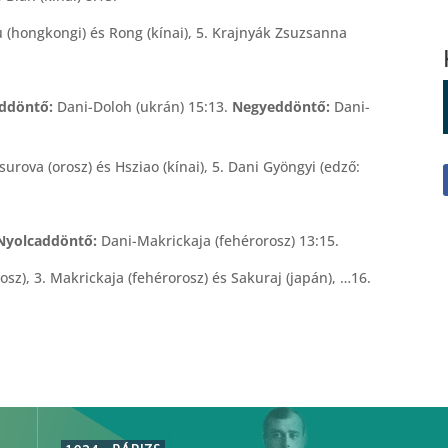
. Ju (hongkongi) és Rong (kínai), 5. Krajnyák Zsuzsanna
addöntő:
Dani-Doloh (ukrán) 15:13.
Negyeddöntő:
Dani-
Misurova (orosz) és Hsziao (kínai), 5. Dani Gyöngyi (edző:
 Nyolcaddöntő:
Dani-Makrickaja (fehérorosz) 13:15.
orosz), 3. Makrickaja (fehérorosz) és Sakuraj (japán), …16.