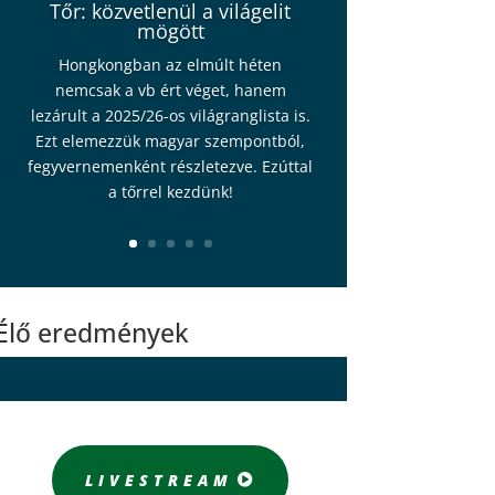
Tőr: közvetlenül a világelit
mögött
Hongkongban az elmúlt héten
nemcsak a vb ért véget, hanem
lezárult a 2025/26-os világranglista is.
Ezt elemezzük magyar szempontból,
fegyvernemenként részletezve. Ezúttal
a tőrrel kezdünk!
Élő eredmények
LIVESTREAM