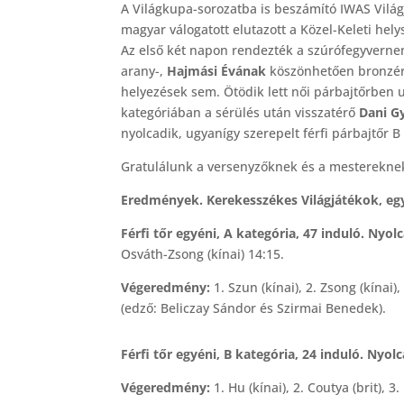
A Világkupa-sorozatba is beszámító IWAS Világ
magyar válogatott elutazott a Közel-Keleti hel
Az első két napon rendezték a szúrófegyverne
arany-,
Hajmási Évának
köszönhetően bronzér
helyezések sem. Ötödik lett női párbajtőrben 
kategóriában a sérülés után visszatérő
Dani G
nyolcadik, ugyanígy szerepelt férfi párbajtőr 
Gratulálunk a versenyzőknek és a mesterekne
Eredmények. Kerekesszékes Világjátékok, egy
Férfi tőr egyéni, A kategória, 47 induló. Nyo
Osváth-Zsong (kínai) 14:15.
Végeredmény:
1. Szun (kínai), 2. Zsong (kínai)
(edző: Beliczay Sándor és Szirmai Benedek).
Férfi tőr egyéni, B kategória, 24 induló. Nyo
Végeredmény:
1. Hu (kínai), 2. Coutya (brit), 