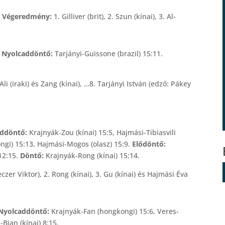
ó. Végeredmény:
1. Gilliver (brit), 2. Szun (kínai), 3. Al-
ó. Nyolcaddöntő:
Tarjányi-Guissone (brazil) 15:11.
. Ali (iraki) és Zang (kínai), …8. Tarjányi István (edző: Pákey
addöntő:
Krajnyák-Zou (kínai) 15:5, Hajmási-Tibiasvili
ngi) 15:13, Hajmási-Mogos (olasz) 15:9.
Elődöntő:
 12:15.
Döntő:
Krajnyák-Rong (kínai) 15:14.
zer Viktor), 2. Rong (kínai), 3. Gu (kínai) és Hajmási Éva
. Nyolcaddöntő:
Krajnyák-Fan (hongkongi) 15:6, Veres-
Bian (kínai) 8:15.