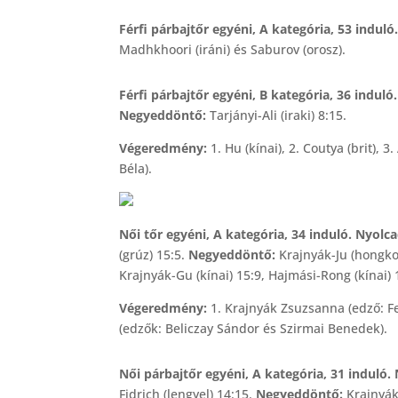
Férfi párbajtőr egyéni, A kategória, 53 indul
Madhkhoori (iráni) és Saburov (orosz).
Férfi párbajtőr egyéni, B kategória, 36 indul
Negyeddöntő:
Tarjányi-Ali (iraki) 8:15.
Végeredmény:
1. Hu (kínai), 2. Coutya (brit), 3
Béla).
Női tőr egyéni, A kategória, 34 induló. Nyolc
(grúz) 15:5.
Negyeddöntő:
Krajnyák-Ju (hongko
Krajnyák-Gu (kínai) 15:9, Hajmási-Rong (kínai)
Végeredmény:
1. Krajnyák Zsuzsanna (edző: Fec
(edzők: Beliczay Sándor és Szirmai Benedek).
Női párbajtőr egyéni, A kategória, 31 induló
Fidrich (lengyel) 14:15.
Negyeddöntő:
Krajnyák-