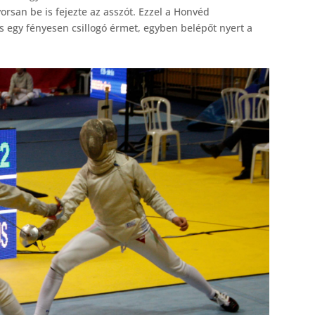
yorsan be is fejezte az asszót. Ezzel a Honvéd
s egy fényesen csillogó érmet, egyben belépőt nyert a