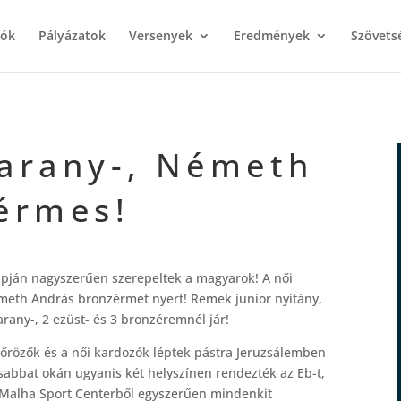
iók
Pályázatok
Versenyek
Eredmények
Szövets
arany-, Németh
érmes!
apján nagyszerűen szerepeltek a magyarok! A női
émeth András bronzérmet nyert! Remek junior nyitány,
rany-, 2 ezüst- és 3 bronzéremnél jár!
 tőrözők és a női kardozók léptek pástra Jeruzsálemben
sabbat okán ugyanis két helyszínen rendezték az Eb-t,
 Malha Sport Centerből egyszerűen mindenkit