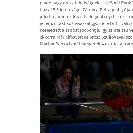
pláne nagy orosz tehetségnek… 14:2-nél Pankán
hogy 15:5 lett a vége. Záhonyi Petra pedig úja
jutott a juniorok között a legjobb nyolc közé, 
jellemző taktikus vívással győzte le brit riváli
közeledett a sabbat időpontja, így szinte szüne
ekkorra már elfogyott az orosz
Szuhovával
sze
Márton Panka ismét hengerelt – ezúttal a fra