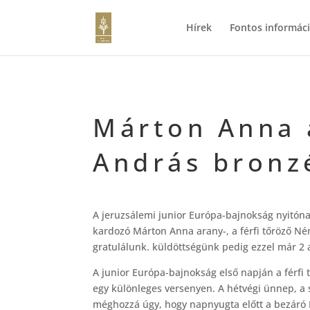
Hírek
Fontos informác
Márton Anna 
András bronz
A jeruzsálemi junior Európa-bajnokság nyitón
kardozó Márton Anna arany-, a férfi tőröző N
gratulálunk. küldöttségünk pedig ezzel már 2 a
A junior Európa-bajnokság első napján a férfi
egy különleges versenyen. A hétvégi ünnep, a 
méghozzá úgy, hogy napnyugta előtt a bezáró