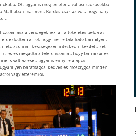
rnokába. Ott ugyanis még belefér a vallási szokásokba,
 a Malhában már nem. Kérdés csak az volt, hogy hány
kor…
hozzáállása a vendégekhez, arra tökéletes példa az
l érdeklődtem arról, hogy merre található bármilyen,
z illető azonnal, készségesen intézkedni kezdett, két
t írt le, és megadta a telefonszámát, hogy bármikor és
nné is vált az eset, ugyanis ennyire alapos
ugyanilyen barátságos, kedves és mosolygós minden
piacról vagy étteremről.