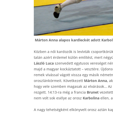
Márton Anna alapos kardleckét adott Karbo
Közben a női kardozók is levívták csoportkörü
talán azért érdemel külön említést, mert négyü
László Luca
szenvedett egytusos vereséget néme
majd a magyar kockáztatott – vesztére. Újdon
remek vívással vágott vissza egy másik németn
oroszlánkörmeit. Következett
Márton Anna,
ak
hogy vele szemben magasak az elvárások… Az els
rezgett. 14:13-ra még a francia
Brunet
vezetett
nem volt sok esélye az orosz
Karbolina
ellen, 
A nagy tehetségként elkönyvelt orosz aztán ka