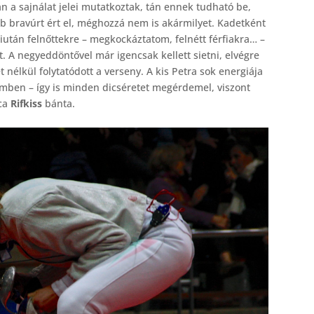
 a sajnálat jelei mutatkoztak, tán ennek tudható be,
bb bravúrt ért el, méghozzá nem is akármilyet. Kadetként
miután felnőttekre – megkockáztatom, felnétt férfiakra… –
sát. A negyeddöntővel már igencsak kellett sietni, elvégre
t nélkül folytatódott a verseny. A kis Petra sok energiája
mben – így is minden dicséretet megérdemel, viszont
nca
Rifkiss
bánta.