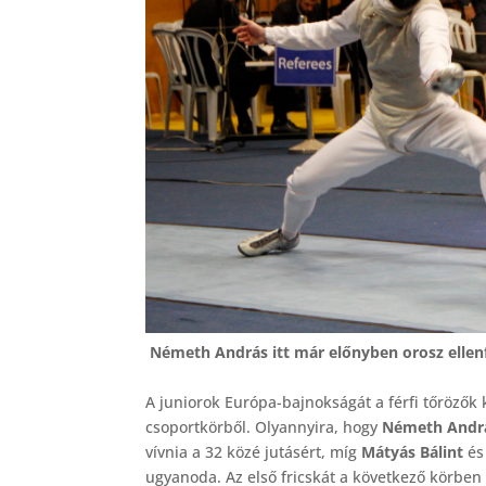
Németh András itt már előnyben orosz ellen
A juniorok Európa-bajnokságát a férfi tőrözők
csoportkörből. Olyannyira, hogy
Németh Andr
vívnia a 32 közé jutásért, míg
Mátyás Bálint
é
ugyanoda. Az első fricskát a következő körben