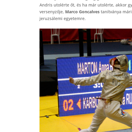
Andris utolérte őt, és ha már utolérte, akkor g
versenyzője,
Marco Goncalves
tanítványa mári
jeruzsálemi egyetemre.