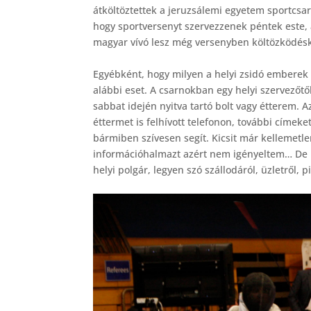
átköltöztettek a jeruzsálemi egyetem sportcsa
hogy sportversenyt szervezzenek péntek este,
magyar vívó lesz még versenyben költözködés
Egyébként, hogy milyen a helyi zsidó emberek 
alábbi eset. A csarnokban egy helyi szervezőtő
sabbat idején nyitva tartó bolt vagy étterem. A
éttermet is felhívott telefonon, további címeke
bármiben szívesen segít. Kicsit már kellemetle
információhalmazt azért nem igényeltem… De 
helyi polgár, legyen szó szállodáról, üzletről, 