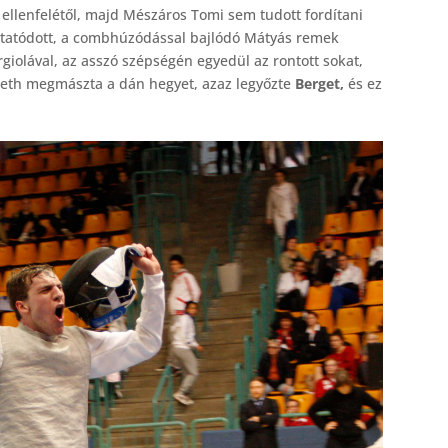
l ellenfelétől, majd Mészáros Tomi sem tudott fordítani
olytatódott, a combhúzódással bajlódó Mátyás remek
argiolával, az asszó szépségén egyedül az rontott sokat,
émeth megmászta a dán hegyet, azaz legyőzte
Berget,
és ez