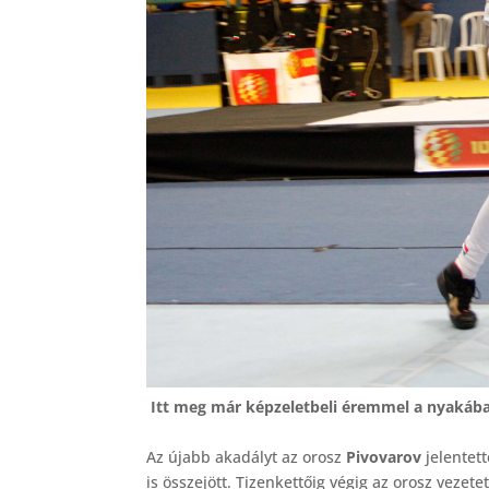
Itt meg már képzeletbeli éremmel a nyakába
Az újabb akadályt az orosz
Pivovarov
jelentett
is összejött. Tizenkettőig végig az orosz vezete