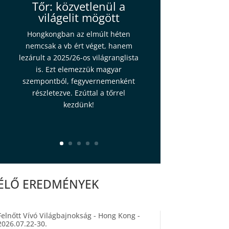
Tőr: közvetlenül a
világelit mögött
Hongkongban az elmúlt héten
nemcsak a vb ért véget, hanem
lezárult a 2025/26-os világranglista
is. Ezt elemezzük magyar
szempontból, fegyvernemenként
részletezve. Ezúttal a tőrrel
kezdünk!
ÉLŐ EREDMÉNYEK
Felnőtt Vívó Világbajnokság - Hong Kong -
2026.07.22-30.