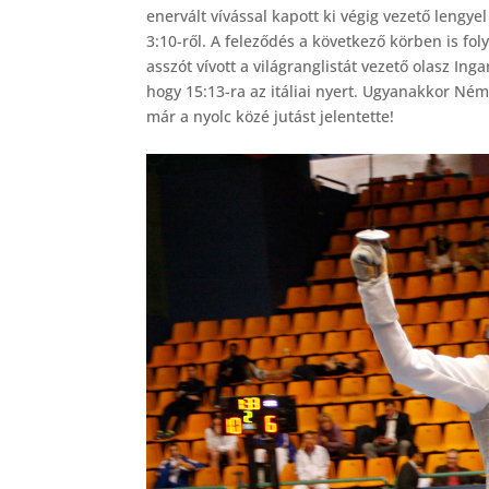
enervált vívással kapott ki végig vezető lengye
3:10-ről. A feleződés a következő körben is f
asszót vívott a világranglistát vezető olasz Ing
hogy 15:13-ra az itáliai nyert. Ugyanakkor N
már a nyolc közé jutást jelentette!