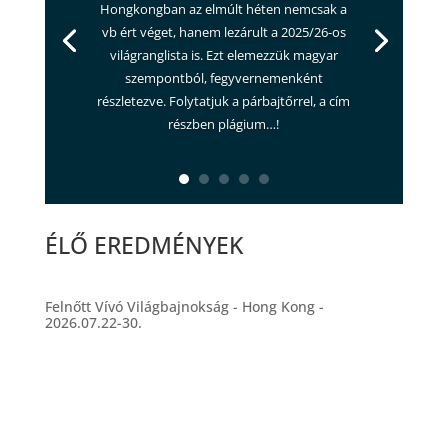
Hongkongban az elmúlt héten nemcsak a
vb ért véget, hanem lezárult a 2025/26-os
világranglista is. Ezt elemezzük magyar
szempontból, fegyvernemenként
részletezve. Folytatjuk a párbajtőrrel, a cím
részben plágium…!
ÉLŐ EREDMÉNYEK
Felnőtt Vívó Világbajnokság - Hong Kong -
2026.07.22-30.