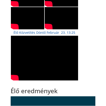
Élő Közvetítés Döntő Február 23. 13:25
Élő eredmények