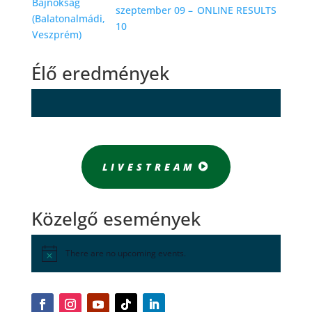
Bajnokság
szeptember 09 –
ONLINE RESULTS
(Balatonalmádi,
10
Veszprém)
Élő eredmények
LIVESTREAM
Közelgő események
There are no upcoming events.