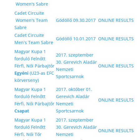
Women's Sabre
Cadet Circuite
Women's Team
Gödöllő 09.30.2017
ONLINE RESULTS
Sabre
Cadet Circuite
Gödöllő 10.01.2017
ONLINE RESULTS
Men's Team Sabre
Magyar Kupa 1
2017. szeptember
forduló Felnőtt
30. Gerevich Aladár
Férfi, Női Párbajtőr
ONLINE RESULTS
Nemzeti
Egyén
i
(U23-as EFC
Sportcsarnok
körverseny)
Magyar Kupa 1
2017. október 01.
forduló Felnőtt
Gerevich Aladár
ONLINE RESULTS
Férfi, Női Párbajtőr
Nemzeti
Csapat
Sportcsarnok
Magyar Kupa 1
2017. szeptember
forduló Felnőtt
30. Gerevich Aladár
ONLINE RESULTS
Férfi, Női Tőr
Nemzeti