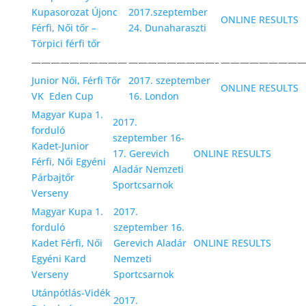
Kupasorozat Újonc
2017.szeptember
ONLINE RESULTS
Férfi, Női tőr –
24. Dunaharaszti
Törpici férfi tőr
——————————
—————————–
—————————
Junior Női, Férfi Tőr
2017. szeptember
ONLINE RESULTS
VK Eden Cup
16. London
Magyar Kupa 1.
2017.
forduló
szeptember 16-
Kadet-Junior
17. Gerevich
ONLINE RESULTS
Férfi, Női Egyéni
Aladár Nemzeti
Párbajtőr
Sportcsarnok
Verseny
Magyar Kupa 1.
2017.
forduló
szeptember 16.
Kadet Férfi, Női
Gerevich Aladár
ONLINE RESULTS
Egyéni
Kard
Nemzeti
Verseny
Sportcsarnok
Utánpótlás-Vidék
2017.