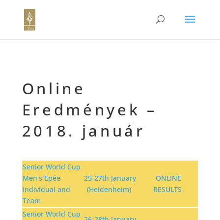
Online
Eredmények –
2018. január
Senior World Cup
Men's Epée
25-27th January
ONLINE
Individual and
(Heidenheim)
RESULTS
Team
Senior World Cup
26-28th January