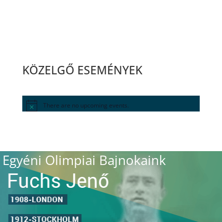
KÖZELGŐ ESEMÉNYEK
There are no upcoming events.
Egyéni Olimpiai Bajnokaink