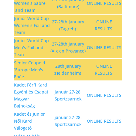
Women's Sabre
ONLINE RESULTS
(Baltimore)
and Team
Junior World Cup
27-28th January
ONLINE
Women's Foil and
(Zagreb)
RESULTS
Team
Junior World Cup
27-28th January
Men's Foil and
ONLINE RESULTS
(Aix en Provance)
Tean
Senior Coupe d
28th January
ONLINE
´Europe Men's
(Heidenheim)
RESULTS
Epée
Kadet Férfi Kard
Egyéni és Csapat
január 27-28.
ONLINE RESULTS
Magyar
Sportcsarnok
Bajnokság
Kadet és Junior
január 27-28.
Női Kard
ONLINE RESULTS
Sportcsarnok
Válogató