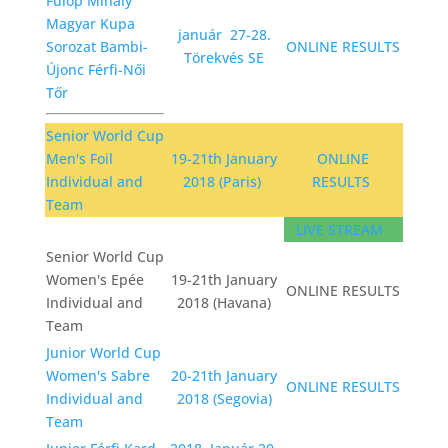
Fülöp Mihály
Magyar Kupa
január 27-28.
Sorozat Bambi-
ONLINE RESULTS
Törekvés SE
Újonc Férfi-Női
Tőr
Senior World Cup
Men's Foil
19-21th January
ONLINE
Individual and
2018 (Paris)
RESULTS
Team
LIVE STREAM
Senior World Cup
Women's Epée
19-21th January
ONLINE RESULTS
Individual and
2018 (Havana)
Team
Junior World Cup
Women's Sabre
20-21th January
ONLINE RESULTS
Individual and
2018 (Segovia)
Team