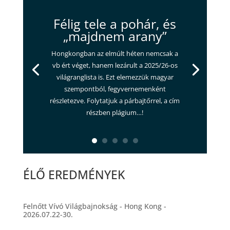
Félig tele a pohár, és
„majdnem arany”
Hongkongban az elmúlt héten nemcsak a
vb ért véget, hanem lezárult a 2025/26-os
világranglista is. Ezt elemezzük magyar
szempontból, fegyvernemenként
részletezve. Folytatjuk a párbajtőrrel, a cím
részben plágium…!
ÉLŐ EREDMÉNYEK
Felnőtt Vívó Világbajnokság - Hong Kong -
2026.07.22-30.