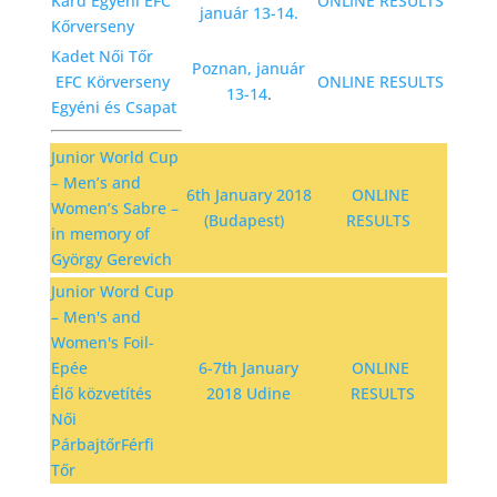
Kard Egyéni EFC
ONLINE RESULTS
január 13-14.
Kőrverseny
Kadet Női Tőr
Poznan, január
EFC Körverseny
ONLINE RESULTS
13-14
.
Egyéni és Csapat
Junior World Cup
– Men’s and
6th January 2018
ONLINE
Women’s Sabre –
(Budapest)
RESULTS
in memory of
György Gerevich
Junior Word Cup
– Men's and
Women's Foil-
Epée
6-7th January
ONLINE
Élő közvetítés
2018 Udine
RESULTS
Női
Párbajtőr
Férfi
Tőr