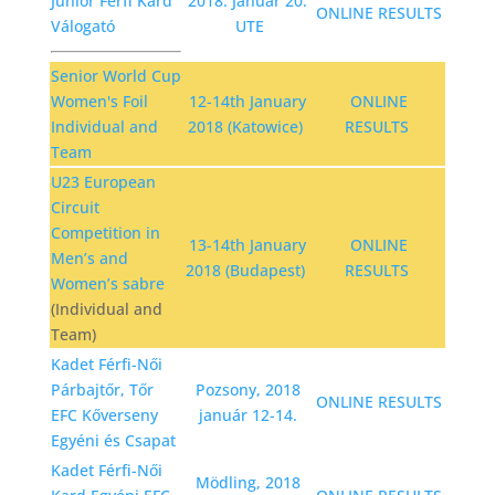
Junior Férfi Kard
2018. Január 20.
ONLINE RESULTS
Válogató
UTE
Senior World Cup
Women's Foil
12-14th January
ONLINE
Individual and
2018 (Katowice)
RESULTS
Team
U23 European
Circuit
Competition in
13-14th January
ONLINE
Men’s and
2018 (Budapest)
RESULTS
Women’s sabre
(Individual and
Team)
Kadet Férfi-Női
Párbajtőr, Tőr
Pozsony, 2018
ONLINE RESULTS
EFC Kőverseny
január 12-14.
Egyéni és Csapat
Kadet Férfi-Női
Mödling, 2018