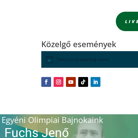
LIV
Közelgő események
There are no upcoming events.
Egyéni Olimpiai Bajnokaink