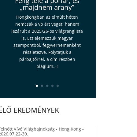
Félig tele a pohár, és
„majdnem arany”
Hongkongban az elmúlt héten
nemcsak a vb ért véget, hanem
lezárult a 2025/26-os világranglista
is. Ezt elemezzük magyar
szempontból, fegyvernemenként
részletezve. Folytatjuk a
párbajtőrrel, a cím részben
plágium…!
ÉLŐ EREDMÉNYEK
Felnőtt Vívó Világbajnokság - Hong Kong -
2026.07.22-30.