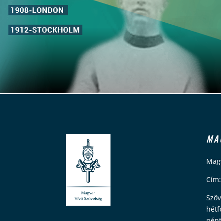
MA
Magy
Cím:
Szöv
hétf
pént