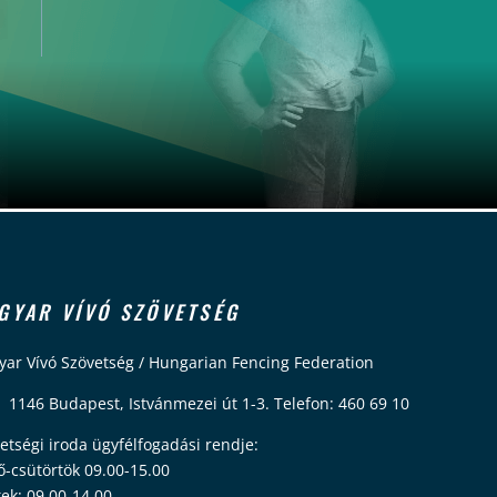
GYAR VÍVÓ SZÖVETSÉG
ar Vívó Szövetség / Hungarian Fencing Federation
 1146 Budapest, Istvánmezei út 1-3. Telefon: 460 69 10
etségi iroda ügyfélfogadási rendje:
ő-csütörtök 09.00-15.00
ek: 09.00-14.00