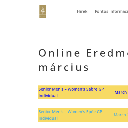
Hírek
Fontos informác
Online Eredm
március
Senior Men's – Women's Sabre GP
March 
Individual
Senior Men's – Women's Epée GP
March 
Individual