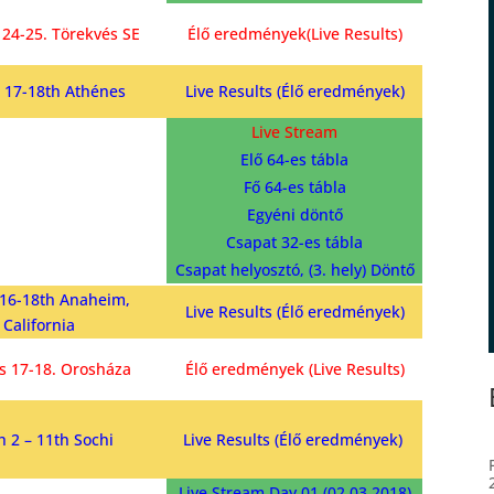
 24-25. Törekvés SE
Élő eredmények(Live Results)
 17-18th Athénes
Live Results (Élő eredmények)
Live Stream
Elő 64-es tábla
Fő 64-es tábla
Egyéni döntő
Csapat 32-es tábla
Csapat helyosztó, (3. hely) Döntő
16-18th Anaheim,
Live Results (Élő eredmények)
California
s 17-18. Orosháza
Élő eredmények (Live Results)
 2 – 11th Sochi
Live Results (Élő eredmények)
Live Stream Day 01 (02.03.2018)