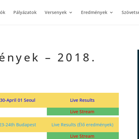
iók
Pályázatok
Versenyek
Eredmények
Szövets
ények – 2018.
30-April 01 Seoul
Live Results
Live Stream
23-24th Budapest
Live Results (Élő eredmények)
Live Stream