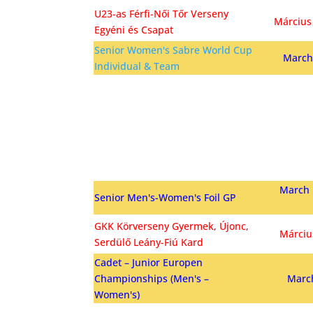
U23-as Férfi-Női Tőr Verseny
Március
Egyéni és Csapat
Senior Women's Sabre World Cup
March
Individual & Team
March 
Senior Men's-Women's Foil GP
GKK Körverseny Gyermek, Újonc,
Márciu
Serdülő Leány-Fiú Kard
Cadet – Junior Europen
Championships (Men's –
March
Women's)