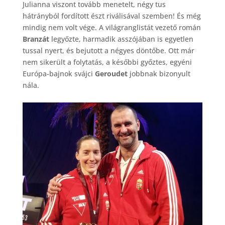
Julianna viszont tovább menetelt, négy tus
hátrányból fordított észt riválisával szemben! És még
mindig nem volt vége. A világranglistát vezető román
Branzát
legyőzte, harmadik asszójában is egyetlen
tussal nyert, és bejutott a négyes döntőbe. Ott már
nem sikerült a folytatás, a későbbi győztes, egyéni
Európa-bajnok svájci
Geroudet
jobbnak bizonyult
nála.