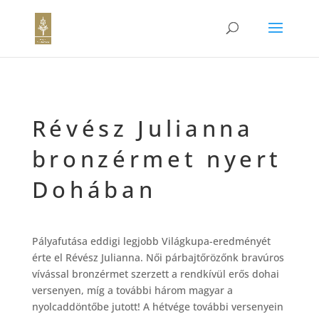
Révész Julianna
bronzérmet nyert
Dohában
Pályafutása eddigi legjobb Világkupa-eredményét
érte el Révész Julianna. Női párbajtőrözőnk bravúros
vívással bronzérmet szerzett a rendkívül erős dohai
versenyen, míg a további három magyar a
nyolcaddöntőbe jutott! A hétvége további versenyein