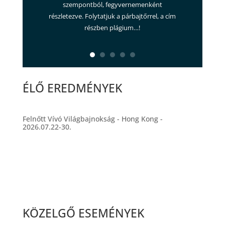
szempontból, fegyvernemenként
részletezve. Folytatjuk a párbajtőrrel, a cím
részben plágium…!
ÉLŐ EREDMÉNYEK
Felnőtt Vívó Világbajnokság - Hong Kong -
2026.07.22-30.
KÖZELGŐ ESEMÉNYEK