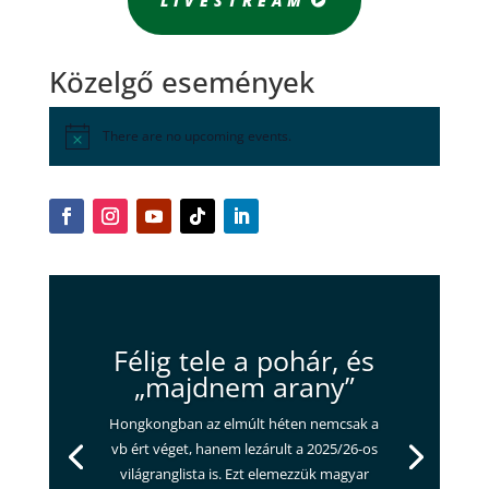
LIVESTREAM
Közelgő események
There are no upcoming events.
Félig tele a pohár, és
„majdnem arany”
Hongkongban az elmúlt héten nemcsak a
vb ért véget, hanem lezárult a 2025/26-os
világranglista is. Ezt elemezzük magyar