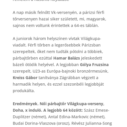
A nap másik felnőtt Vk-versenyén, a párizsi férfi
tőrversenyen hazai siker született, mi, magyarok,
sajnos nem voltunk érintettek a 64-es táblán.
A juniorok három helyszínen vívtak Világkupa-
viadalt. Férfi tőrben a legerősebbek Párizsban
szerepeltek, őket nem tudták pótolni a többiek,
párbajtőrben ezúttal
Hamar Balázs
jeleskedett
bázeli ötödik helyével. A legjobban
Gólya Fruzsina
szerepelt, U23-as Európa-bajnoki bronzérmesünk,
Kreiss Gábor
tanítványa Zágrábban végzett a
harmadik helyen, és ezzel szezonbéli legjobbját
produkálta.
Eredmények. Női párbajtőr Világkupa-verseny,
Doha, x induló. A legjobb 64 között:
Szász Emese-
Duplitzer (német), Antal Edina-Markovic (német),
Budai Dorina-Vlaszova (orosz), Révész Julianna-Song