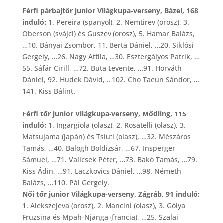
Férfi párbajtőr junior Világkupa-verseny, Bázel, 168
induló:
1. Pereira (spanyol), 2. Nemtirev (orosz), 3.
Oberson (svájci) és Guszev (orosz), 5. Hamar Balázs,
…10. Bányai Zsombor, 11. Berta Dániel, …20. Siklósi
Gergely, …26. Nagy Attila, …30. Esztergályos Patrik, …
55. Sáfár Cirill, …72. Buta Levente, …91. Horváth
Dániel, 92. Hudek Dávid, …102. Cho Taeun Sándor, …
141. Kiss Bálint.
Férfi tőr junior Világkupa-verseny, Mődling, 115
induló:
1. Ingargiola (olasz), 2. Rosatelli (olasz), 3.
Matsujama (japán) és Tsiuti (olasz), …32. Mészáros
Tamás, …40. Balogh Boldizsár, …67. Insperger
Sámuel, …71. Valicsek Péter, …73. Bakó Tamás, …79.
Kiss Ádin, …91. Laczkovics Dániel, …98. Németh
Balázs, …110. Pál Gergely.
Női tőr junior Világkupa-verseny, Zágráb, 91 induló:
1. Alekszejeva (orosz), 2. Mancini (olasz), 3. Gólya
Fruzsina és Mpah-Njanga (francia), …25. Szalai