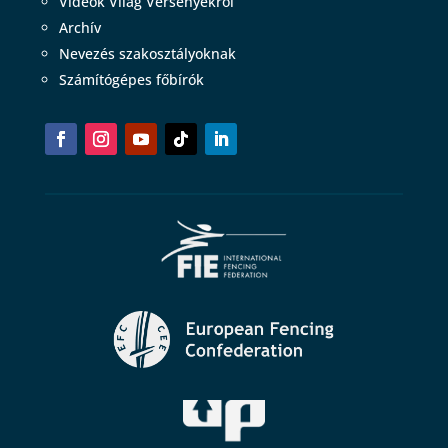
Videók Világ Versenyekről
Archív
Nevezés szakosztályoknak
Számítógépes főbírók