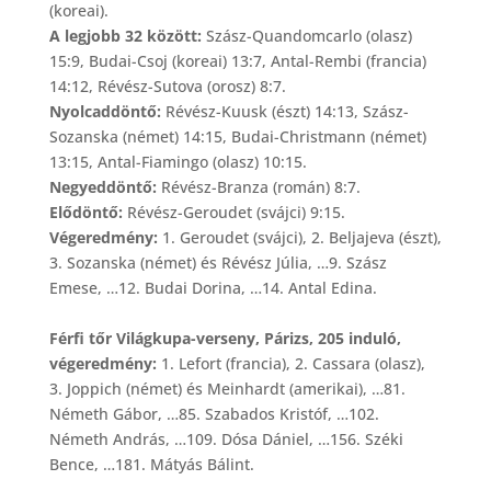
(koreai).
A legjobb 32 között:
Szász-Quandomcarlo (olasz)
15:9, Budai-Csoj (koreai) 13:7, Antal-Rembi (francia)
14:12, Révész-Sutova (orosz) 8:7.
Nyolcaddöntő:
Révész-Kuusk (észt) 14:13, Szász-
Sozanska (német) 14:15, Budai-Christmann (német)
13:15, Antal-Fiamingo (olasz) 10:15.
Negyeddöntő:
Révész-Branza (román) 8:7.
Elődöntő:
Révész-Geroudet (svájci) 9:15.
Végeredmény:
1. Geroudet (svájci), 2. Beljajeva (észt),
3. Sozanska (német) és Révész Júlia, …9. Szász
Emese, …12. Budai Dorina, …14. Antal Edina.
Férfi tőr Világkupa-verseny, Párizs, 205 induló,
végeredmény:
1. Lefort (francia), 2. Cassara (olasz),
3. Joppich (német) és Meinhardt (amerikai), …81.
Németh Gábor, …85. Szabados Kristóf, …102.
Németh András, …109. Dósa Dániel, …156. Széki
Bence, …181. Mátyás Bálint.