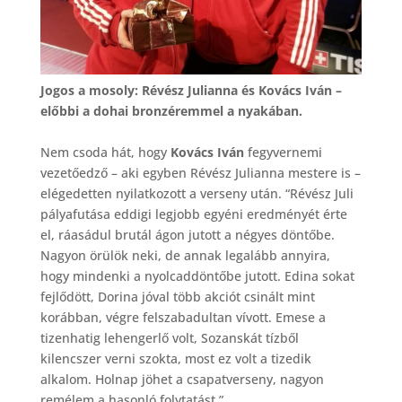
Jogos a mosoly: Révész Julianna és Kovács Iván –
előbbi a dohai bronzéremmel a nyakában.
Nem csoda hát, hogy
Kovács Iván
fegyvernemi
vezetőedző – aki egyben Révész Julianna mestere is –
elégedetten nyilatkozott a verseny után. “Révész Juli
pályafutása eddigi legjobb egyéni eredményét érte
el, ráasádul brutál ágon jutott a négyes döntőbe.
Nagyon örülök neki, de annak legalább annyira,
hogy mindenki a nyolcaddöntőbe jutott. Edina sokat
fejlődött, Dorina jóval több akciót csinált mint
korábban, végre felszabadultan vívott. Emese a
tizenhatig lehengerlő volt, Sozanskát tízből
kilencszer verni szokta, most ez volt a tizedik
alkalom. Holnap jöhet a csapatverseny, nagyon
remélem a hasonló folytatást.”