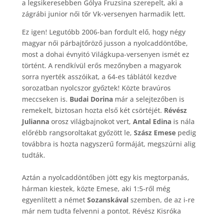
a legsikeresebben Gólya Fruzsina szerepelt, aki a
zágrábi junior női tőr Vk-versenyen harmadik lett.
Ez igen! Legutóbb 2006-ban fordult elő, hogy négy
magyar női párbajtőröző jusson a nyolcaddöntőbe,
most a dohai évnyitó Világkupa-versenyen ismét ez
történt. A rendkívül erős mezőnyben a magyarok
sorra nyerték asszóikat, a 64-es táblától kezdve
sorozatban nyolcszor győztek! Közte bravúros
meccseken is.
Budai Dorina
már a selejtezőben is
remekelt, biztosan hozta első két csörtéjét.
Révész
Julianna
orosz világbajnokot vert,
Antal Edina
is nála
előrébb rangsoroltakat győzött le,
Szász Emese
pedig
továbbra is hozta nagyszerű formáját, megszúrni alig
tudták.
Aztán a nyolcaddöntőben jött egy kis megtorpanás,
hárman kiestek, közte Emese, aki 1:5-ről még
egyenlített a német
Sozanskával
szemben, de az i-re
már nem tudta felvenni a pontot. Révész Kisróka