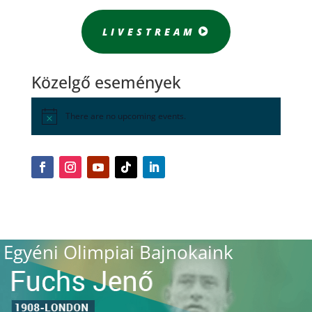
LIVESTREAM
Közelgő események
There are no upcoming events.
Egyéni Olimpiai Bajnokaink