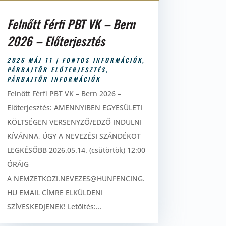
Felnőtt Férfi PBT VK – Bern
2026 – Előterjesztés
2026 MÁJ 11
|
FONTOS INFORMÁCIÓK
,
PÁRBAJTŐR ELŐTERJESZTÉS
,
PÁRBAJTŐR INFORMÁCIÓK
Felnőtt Férfi PBT VK – Bern 2026 –
Előterjesztés: AMENNYIBEN EGYESÜLETI
KÖLTSÉGEN VERSENYZŐ/EDZŐ INDULNI
KÍVÁNNA, ÚGY A NEVEZÉSI SZÁNDÉKOT
LEGKÉSŐBB 2026.05.14. (csütörtök) 12:00
ÓRÁIG
A NEMZETKOZI.NEVEZES@HUNFENCING.
HU EMAIL CÍMRE ELKÜLDENI
SZÍVESKEDJENEK! Letöltés:...