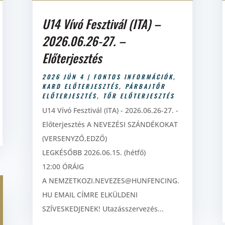
U14 Vívó Fesztivál (ITA) –
2026.06.26-27. –
Előterjesztés
2026 JÚN 4
|
FONTOS INFORMÁCIÓK
,
KARD ELŐTERJESZTÉS
,
PÁRBAJTŐR
ELŐTERJESZTÉS
,
TŐR ELŐTERJESZTÉS
U14 Vívó Fesztivál (ITA) - 2026.06.26-27. -
Előterjesztés A NEVEZÉSI SZÁNDÉKOKAT
(VERSENYZŐ,EDZŐ)
LEGKÉSŐBB 2026.06.15. (hétfő)
12:00 ÓRÁIG
A NEMZETKOZI.NEVEZES@HUNFENCING.
HU EMAIL CÍMRE ELKÜLDENI
SZÍVESKEDJENEK! Utazásszervezés...