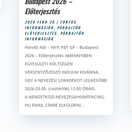
Budapest 2026 –
Előterjesztés
2026 FEBR 26
|
FONTOS
INFORMÁCIÓK
,
PÁRBAJTŐR
ELŐTERJESZTÉS
,
PÁRBAJTŐR
INFORMÁCIÓK
Felnőtt Női – Férfi PBT GP – Budapest
2026 – Előterjesztés AMENNYIBEN
EGYESÜLETI KÖLTSÉGEN
VERSENYZŐ/EDZŐ INDULNI KÍVÁNNA,
ÚGY A NEVEZÉSI SZÁNDÉKOT LEGKÉSŐBB
2026.03.05. (csütörtök) 12:00 ÓRÁIG
A NEMZETKOZI.NEVEZES@HUNFENCING.
HU EMAIL CÍMRE ELKÜLDENI...