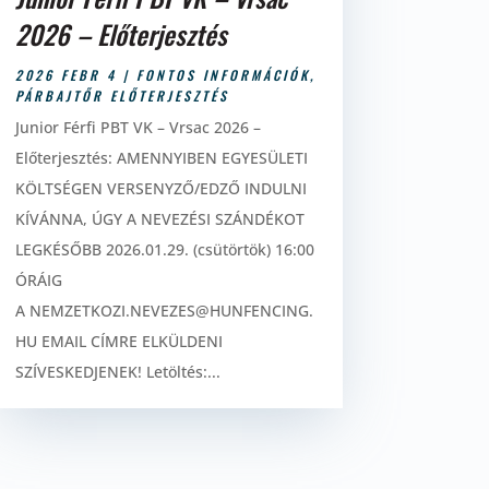
2026 – Előterjesztés
2026 FEBR 4
|
FONTOS INFORMÁCIÓK
,
PÁRBAJTŐR ELŐTERJESZTÉS
Junior Férfi PBT VK – Vrsac 2026 –
Előterjesztés: AMENNYIBEN EGYESÜLETI
KÖLTSÉGEN VERSENYZŐ/EDZŐ INDULNI
KÍVÁNNA, ÚGY A NEVEZÉSI SZÁNDÉKOT
LEGKÉSŐBB 2026.01.29. (csütörtök) 16:00
ÓRÁIG
A NEMZETKOZI.NEVEZES@HUNFENCING.
HU EMAIL CÍMRE ELKÜLDENI
SZÍVESKEDJENEK! Letöltés:...