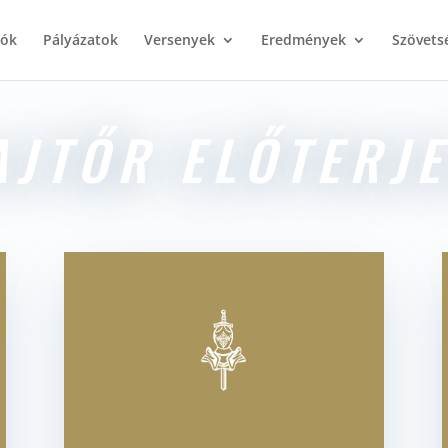
iók
Pályázatok
Versenyek
Eredmények
Szövets
AJTŐR ELŐTERJE