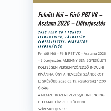
Felnőtt Női – Férfi PBT VK –
Asztana 2026 – Előterjesztés
2026 FEBR 26
|
FONTOS
INFORMÁCIÓK
,
PÁRBAJTŐR
ELŐTERJESZTÉS
,
PÁRBAJTŐR
INFORMÁCIÓK
Felnőtt Női – Férfi PBT VK – Asztana 2026
– Előterjesztés AMENNYIBEN EGYESÜLETI
KÖLTSÉGEN VERSENYZŐ/EDZŐ INDULNI
KÍVÁNNA, ÚGY A NEVEZÉSI SZÁNDÉKOT
LEGKÉSŐBB 2026.03.19. (csütörtök) 12:00
ÓRÁIG
A NEMZETKOZI.NEVEZES@HUNFENCING.
HU EMAIL CÍMRE ELKÜLDENI
SZÍVESKEDJENEK!...