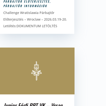
PÁRBAJTŐR ELŐTERJESZTÉS
,
PÁRBAJTŐR INFORMÁCIÓK
Challenge Wratislawia Párbajtőr
Előterjesztés – Wroclaw – 2026.03.19-20.
Letöltés:DOKUMENTUM LETÖLTÉS
Junior Férfi PBT VK – Vrsac