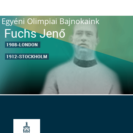
Egyéni Olimpiai Bajnokaink