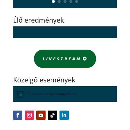
Élő eredmények
LIVESTREAM
Közelgő események
There are no upcoming events.