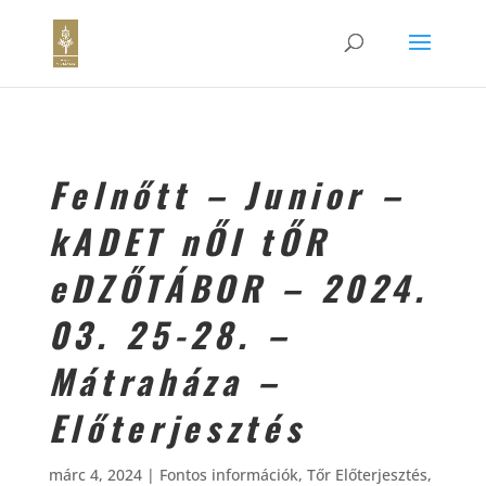
Felnőtt – Junior –
kADET nŐI tŐR
eDZŐTÁBOR – 2024.
03. 25-28. –
Mátraháza –
Előterjesztés
márc 4, 2024
|
Fontos információk
,
Tőr Előterjesztés
,