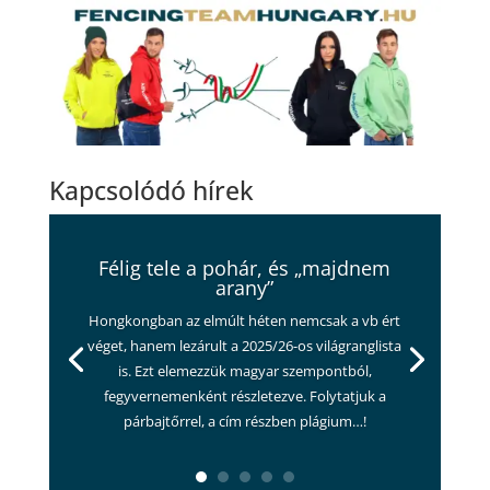
Kapcsolódó hírek
Félig tele a pohár, és „majdnem
arany”
Hongkongban az elmúlt héten nemcsak a vb ért
véget, hanem lezárult a 2025/26-os világranglista
is. Ezt elemezzük magyar szempontból,
fegyvernemenként részletezve. Folytatjuk a
párbajtőrrel, a cím részben plágium…!