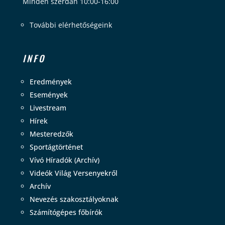
Minden szerdán 10:00-16:00
További elérhetőségeink
INFO
Eredmények
Események
Livestream
Hírek
Mesteredzők
Sportágtörténet
Vívó Híradók (Archív)
Videók Világ Versenyekről
Archív
Nevezés szakosztályoknak
Számítógépes főbírók