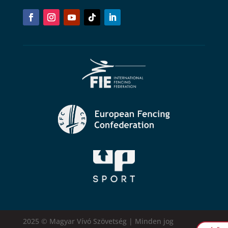
2025 © Magyar Vívó Szövetség | Minden jog