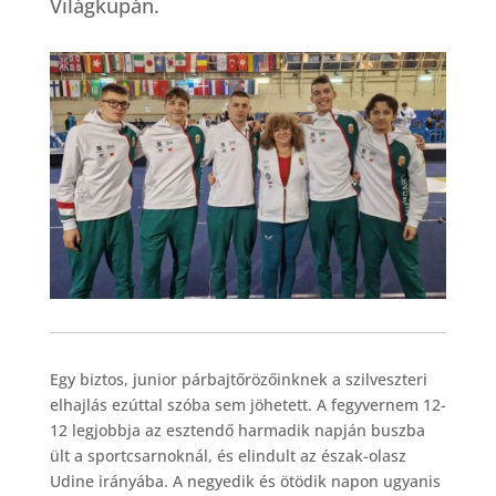
Világkupán.
Egy biztos, junior párbajtőrözőinknek a szilveszteri
elhajlás ezúttal szóba sem jöhetett. A fegyvernem 12-
12 legjobbja az esztendő harmadik napján buszba
ült a sportcsarnoknál, és elindult az észak-olasz
Udine irányába. A negyedik és ötödik napon ugyanis