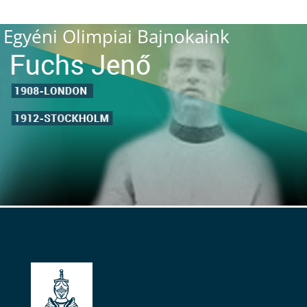
Egyéni Olimpiai Bajnokaink