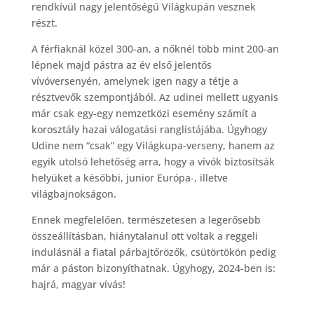
rendkívül nagy jelentőségű Világkupán vesznek
részt.
A férfiaknál közel 300-an, a nőknél több mint 200-an
lépnek majd pástra az év első jelentős
vívóversenyén, amelynek igen nagy a tétje a
résztvevők szempontjából. Az udinei mellett ugyanis
már csak egy-egy nemzetközi esemény számít a
korosztály hazai válogatási ranglistájába. Úgyhogy
Udine nem “csak” egy Világkupa-verseny, hanem az
egyik utolsó lehetőség arra, hogy a vívók biztosítsák
helyüket a későbbi, junior Európa-, illetve
világbajnokságon.
Ennek megfelelően, természetesen a legerősebb
összeállításban, hiánytalanul ott voltak a reggeli
indulásnál a fiatal párbajtőrözők, csütörtökön pedig
már a páston bizonyíthatnak. Úgyhogy, 2024-ben is:
hajrá, magyar vívás!