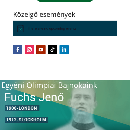
Közelgő események
There are no upcoming events.
Egyéni Olimpiai Bajnokaink