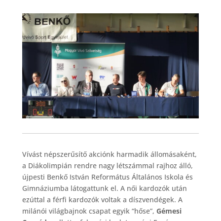
Vívást népszerűsítő akciónk harmadik állomásaként,
a Diákolimpián rendre nagy létszámmal rajhoz álló,
újpesti Benkő István Református Általános Iskola és
Gimnáziumba látogattunk el. A női kardozók után
ezúttal a férfi kardozók voltak a díszvendégek. A
milánói világbajnok csapat egyik “hőse”,
Gémesi