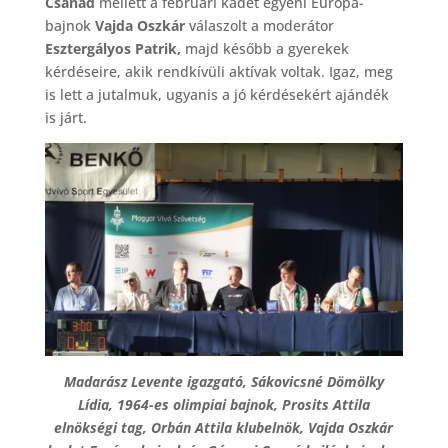
Csanád
mellett a februári kadet egyéni Európa-
bajnok
Vajda Oszkár
válaszolt a moderátor
Esztergályos Patrik,
majd később a gyerekek
kérdéseire, akik rendkívüli aktívak voltak. Igaz, meg
is lett a jutalmuk, ugyanis a jó kérdésekért ajándék
is járt.
Madarász Levente igazgató, Sákovicsné Dömölky
Lídia, 1964-es olimpiai bajnok, Prosits Attila
elnökségi tag, Orbán Attila klubelnök, Vajda Oszkár