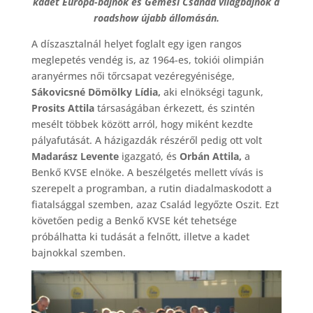
kadet Európa-bajnok és Gémesi Csanád világbajnok a
roadshow újabb állomásán.
A díszasztalnál helyet foglalt egy igen rangos
meglepetés vendég is, az 1964-es, tokiói olimpián
aranyérmes női tőrcsapat vezéregyénisége,
Sákovicsné Dömölky Lídia,
aki elnökségi tagunk,
Prosits Attila
társaságában érkezett, és szintén
mesélt többek között arról, hogy miként kezdte
pályafutását. A házigazdák részéről pedig ott volt
Madarász Levente
igazgató, és
Orbán Attila,
a
Benkő KVSE elnöke. A beszélgetés mellett vívás is
szerepelt a programban, a rutin diadalmaskodott a
fiatalsággal szemben, azaz Család legyőzte Oszit. Ezt
követően pedig a Benkő KVSE két tehetsége
próbálhatta ki tudását a felnőtt, illetve a kadet
bajnokkal szemben.