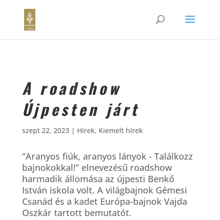
A roadshow
Újpesten járt
szept 22, 2023
|
Hírek
,
Kiemelt hírek
“Aranyos fiúk, aranyos lányok - Találkozz
bajnokokkal!” elnevezésű roadshow
harmadik állomása az újpesti Benkő
István iskola volt. A világbajnok Gémesi
Csanád és a kadet Európa-bajnok Vajda
Oszkár tartott bemutatót.