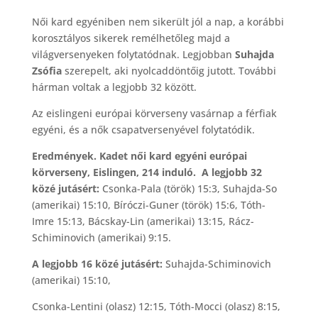
Női kard egyéniben nem sikerült jól a nap, a korábbi
korosztályos sikerek remélhetőleg majd a
világversenyeken folytatódnak. Legjobban
Suhajda
Zsófia
szerepelt, aki nyolcaddöntőig jutott. További
hárman voltak a legjobb 32 között.
Az eislingeni európai körverseny vasárnap a férfiak
egyéni, és a nők csapatversenyével folytatódik.
Eredmények. Kadet női kard egyéni európai
körverseny, Eislingen, 214 induló. A legjobb 32
közé jutásért:
Csonka-Pala (török) 15:3, Suhajda-So
(amerikai) 15:10, Bíróczi-Guner (török) 15:6, Tóth-
Imre 15:13, Bácskay-Lin (amerikai) 13:15, Rácz-
Schiminovich (amerikai) 9:15.
A legjobb 16 közé jutásért:
Suhajda-Schiminovich
(amerikai) 15:10,
Csonka-Lentini (olasz) 12:15, Tóth-Mocci (olasz) 8:15,