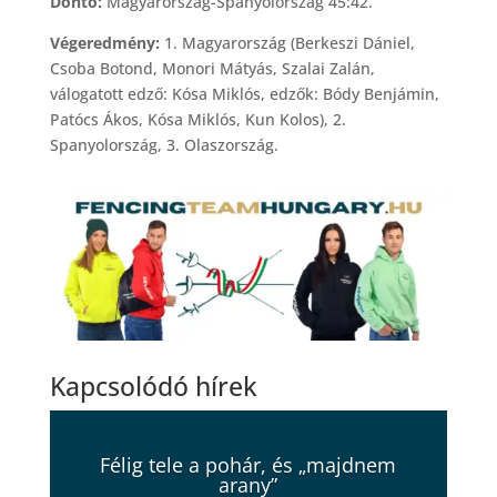
Döntő:
Magyarország-Spanyolország 45:42.
Végeredmény:
1. Magyarország (Berkeszi Dániel,
Csoba Botond, Monori Mátyás, Szalai Zalán,
válogatott edző: Kósa Miklós, edzők: Bódy Benjámin,
Patócs Ákos, Kósa Miklós, Kun Kolos), 2.
Spanyolország, 3. Olaszország.
Kapcsolódó hírek
Félig tele a pohár, és „majdnem
arany”