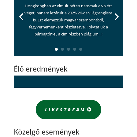
Hongkongban az elmúlt héten nemcsak a vb ért
véget, hanem lezárult a 2025/26-os világranglista
is. Ezt elemezzük magyar szempontból,
fegyvernemenként részletezve. Folytatjuk a
párbajtőrrel, a cím részben plágium…!
Élő eredmények
LIVESTREAM
Közelgő események