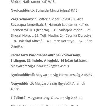
Bíróczi-Nath (amerikai) 9:15.
Nyolcaddöntő:
Suhajda-Mocci (olasz) 8:15.
Végeredmény:
1. Vittoria Mocci (olasz), 2. Aria
Bevacqua (amerikai), 3. Hannah Lee (amerikai) és
Carmen Wullus (francia), …15. Suhajda Zsófia, …21.
Bíróczi Nóra, …23. Tóth Nadin, 24. Csonka Dorottya,
…36. Bácskai Kincső, …40. Imre Dorottya, …57. Rácz
Brigitta.
Kadet férfi kardcsapat európai körverseny,
Eislingen, 33 induló. A legjobb 16 közé jutásért:
Magyarország-Finn/Brit vegyes 45:19.
Nyolcaddöntő:
Magyarország-Németország 2 45:37.
Negyeddöntő:
Magyarország-Egyesült Államok
45:38.
Elődöntő:
Magyarország-Olaszország 2 45:44.