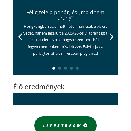
Félig tele a pohár, és „majdnem
arany”
Hongkongban az elmúlt héten nemcsak a vb ért
véget, hanem lezárult a 2025/26-os világranglista
is. Ezt elemezzük magyar szempontból,
fegyvernemenként részletezve. Folytatjuk a
párbajtőrrel, a cím részben plágium…!
Élő eredmények
LIVESTREAM