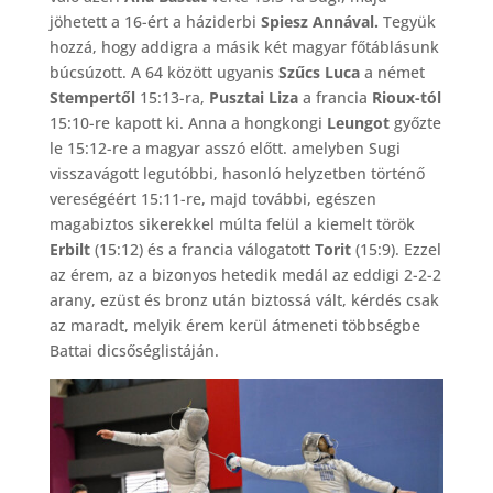
jöhetett a 16-ért a háziderbi
Spiesz Annával.
Tegyük
hozzá, hogy addigra a másik két magyar főtáblásunk
búcsúzott. A 64 között ugyanis
Szűcs Luca
a német
Stempertől
15:13-ra,
Pusztai Liza
a francia
Rioux-tól
15:10-re kapott ki. Anna a hongkongi
Leungot
győzte
le 15:12-re a magyar asszó előtt. amelyben Sugi
visszavágott legutóbbi, hasonló helyzetben történő
vereségéért 15:11-re, majd további, egészen
magabiztos sikerekkel múlta felül a kiemelt török
Erbilt
(15:12) és a francia válogatott
Torit
(15:9). Ezzel
az érem, az a bizonyos hetedik medál az eddigi 2-2-2
arany, ezüst és bronz után biztossá vált, kérdés csak
az maradt, melyik érem kerül átmeneti többségbe
Battai dicsőséglistáján.