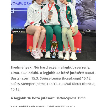
Eredmények. Női kard egyéni világkupaverseny,
Lima, 169 induló. A legjobb 32 közé jutásért:
Battai-
Basta (azeri) 15:3, Spiesz-Leung (hongkongi) 15:12,
Szűcs-Stemper (német) 13:15, Pusztai-Rioux (francia)
10:15.
A legjobb 16 közé jutásért:
Battai-Spiesz 15:11.
Nyolcaddöntő:
Battai-Erbil (török) 15:12.