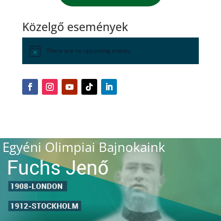
Közelgő események
There are no upcoming events.
Egyéni Olimpiai Bajnokaink