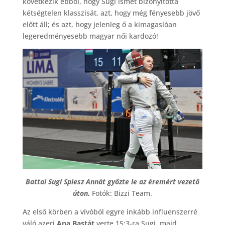
következik ebből, hogy Sugi ismét bizonyította
kétségtelen klasszisát, azt, hogy még fényesebb jövő
előtt áll; és azt, hogy jelenleg ő a kimagaslóan
legeredményesebb magyar női kardozó!
Battai Sugi Spiesz Annát győzte le az éremért vezető
úton.
Fotók: Bizzi Team.
Az első körben a vívóból egyre inkább influenszerré
váló azeri
Ana Bastát
verte 15:3-ra Sugi, majd