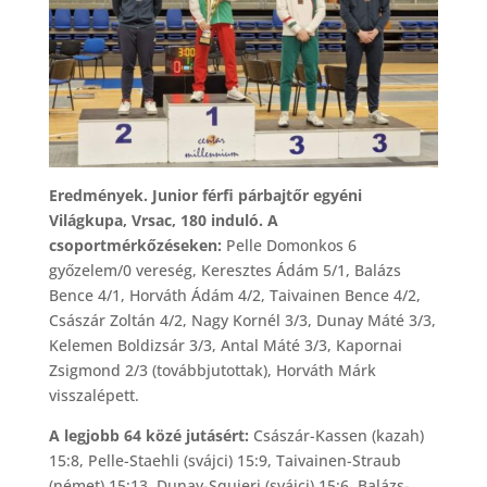
Eredmények. Junior férfi párbajtőr egyéni
Világkupa, Vrsac, 180 induló. A
csoportmérkőzéseken:
Pelle Domonkos 6
győzelem/0 vereség, Keresztes Ádám 5/1, Balázs
Bence 4/1, Horváth Ádám 4/2, Taivainen Bence 4/2,
Császár Zoltán 4/2, Nagy Kornél 3/3, Dunay Máté 3/3,
Kelemen Boldizsár 3/3, Antal Máté 3/3, Kapornai
Zsigmond 2/3 (továbbjutottak), Horváth Márk
visszalépett.
A legjobb 64 közé jutásért:
Császár-Kassen (kazah)
15:8, Pelle-Staehli (svájci) 15:9, Taivainen-Straub
(német) 15:13, Dunay-Squieri (svájci) 15:6, Balázs-