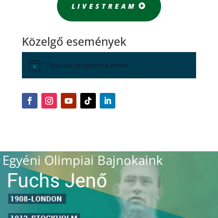
LIVESTREAM
Közelgő események
There are no upcoming events.
Egyéni Olimpiai Bajnokaink