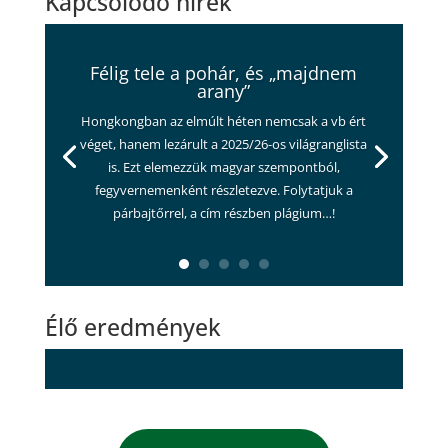
Kapcsolódó hírek
Félig tele a pohár, és „majdnem
arany”
Hongkongban az elmúlt héten nemcsak a vb ért
véget, hanem lezárult a 2025/26-os világranglista
is. Ezt elemezzük magyar szempontból,
fegyvernemenként részletezve. Folytatjuk a
párbajtőrrel, a cím részben plágium…!
Élő eredmények