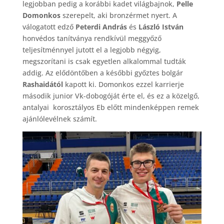
legjobban pedig a korábbi kadet világbajnok,
Pelle
Domonkos
szerepelt, aki bronzérmet nyert. A
válogatott edző
Peterdi András
és
László István
honvédos tanítványa rendkívül meggyőző
teljesítménnyel jutott el a legjobb négyig,
megszorítani is csak egyetlen alkalommal tudták
addig. Az elődöntőben a későbbi győztes bolgár
Rashaidától
kapott ki. Domonkos ezzel karrierje
második junior Vk-dobogóját érte el, és ez a közelgő,
antalyai korosztályos Eb előtt mindenképpen remek
ajánlólevélnek számít.