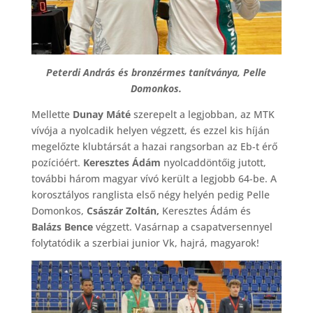
Peterdi András és bronzérmes tanítványa, Pelle
Domonkos.
Mellette
Dunay Máté
szerepelt a legjobban, az MTK
vívója a nyolcadik helyen végzett, és ezzel kis híján
megelőzte klubtársát a hazai rangsorban az Eb-t érő
pozícióért.
Keresztes Ádám
nyolcaddöntőig jutott,
további három magyar vívó került a legjobb 64-be. A
korosztályos ranglista első négy helyén pedig Pelle
Domonkos,
Császár Zoltán,
Keresztes Ádám és
Balázs Bence
végzett. Vasárnap a csapatversennyel
folytatódik a szerbiai junior Vk, hajrá, magyarok!