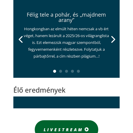
Félig tele a pohár, és „majdnem
arany”
Hongkongban az elmúlt héten nemcsak a vb ért
véget, hanem lezárult a 2025/26-os világranglista
is. Ezt elemezzük magyar szempontból,
fegyvernemenként részletezve. Folytatjuk a
párbajtőrrel, a cím részben plágium…!
Élő eredmények
LIVESTREAM