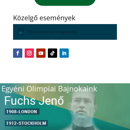
Közelgő események
There are no upcoming events.
Egyéni Olimpiai Bajnokaink