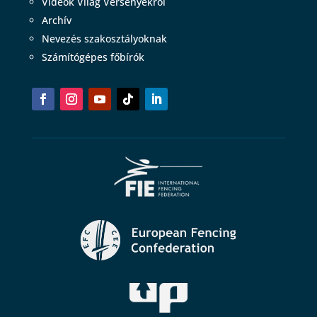
Videók Világ Versenyekről
Archív
Nevezés szakosztályoknak
Számítógépes főbírók