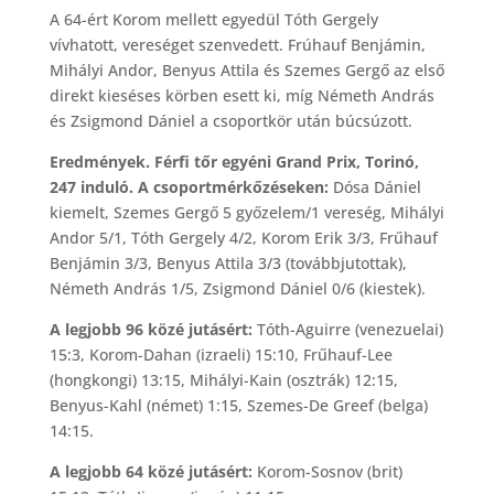
A 64-ért Korom mellett egyedül Tóth Gergely
vívhatott, vereséget szenvedett. Frúhauf Benjámin,
Mihályi Andor, Benyus Attila és Szemes Gergő az első
direkt kieséses körben esett ki, míg Németh András
és Zsigmond Dániel a csoportkör után búcsúzott.
Eredmények. Férfi tőr egyéni Grand Prix, Torinó,
247 induló. A csoportmérkőzéseken:
Dósa Dániel
kiemelt, Szemes Gergő 5 győzelem/1 vereség, Mihályi
Andor 5/1, Tóth Gergely 4/2, Korom Erik 3/3, Frűhauf
Benjámin 3/3, Benyus Attila 3/3 (továbbjutottak),
Németh András 1/5, Zsigmond Dániel 0/6 (kiestek).
A legjobb 96 közé jutásért:
Tóth-Aguirre (venezuelai)
15:3, Korom-Dahan (izraeli) 15:10, Frűhauf-Lee
(hongkongi) 13:15, Mihályi-Kain (osztrák) 12:15,
Benyus-Kahl (német) 1:15, Szemes-De Greef (belga)
14:15.
A legjobb 64 közé jutásért:
Korom-Sosnov (brit)