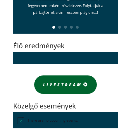
fegyvernemenként részletezve. Folytatjuk a
párbajtőrrel, a cím részben plágium…!
Élő eredmények
LIVESTREAM
Közelgő események
There are no upcoming events.