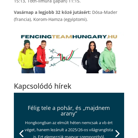
15:13, Tóth-Iimura (japán) 11:15.
Vasárnap a legjobb 32 közé jutásért:
Dósa-Mader
(francia), Korom-Hamza (egyiptomi).
Kapcsolódó hírek
Félig tele a pohár, és „majdnem
arany”
Hongkongban az elmúlt héten nemcsak a vb ért
véget, hanem lezárult a 2025/26-os világranglista
is. Ezt elemezzük magyar szempontból,