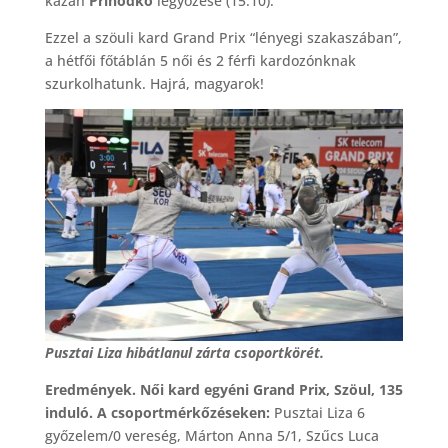
kazah
Prihodko
legyőzése (15:10).
Ezzel a szöuli kard Grand Prix “lényegi szakaszában”,
a hétfői főtáblán 5 női és 2 férfi kardozónknak
szurkolhatunk. Hajrá, magyarok!
Pusztai Liza hibátlanul zárta csoportkörét.
Eredmények. Női kard egyéni Grand Prix, Szöul, 135
induló. A csoportmérkőzéseken:
Pusztai Liza 6
győzelem/0 vereség, Márton Anna 5/1, Szűcs Luca