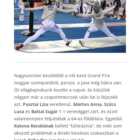
Nagyszerűen kezdődött a női kard Grand Prix
magyar szempontból, persze, a java még hátra van.
Öt világbajnokunk kezdte a napot, és közülük
négyen már a csoportmeccsek után be is fejezték
azt.
Pusztai Liza
veretlenül,
Márton Anna, Szűcs
Luca
és
Battai Sugár
1-1 vereséggel zárt, és ezzel
valamennyien feljutottak a 64-es főtáblára. Egyedül
Katona Renátának
kellett “túlóráznia”, de neki sem
okozott problémát a direkt kieséses szakaszban a