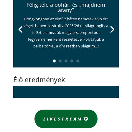
Félig tele a pohár, és „majdnem
arany”
Hongkongban az elmúlt héten nemcsak a vb ért
véget, hanem lezárult a 2025/26-os világranglista
is. Ezt elemezzük magyar szempontból,
fegyvernemenként részletezve. Folytatjuk a
párbajtőrrel, a cím részben plágium…!
Élő eredmények
LIVESTREAM