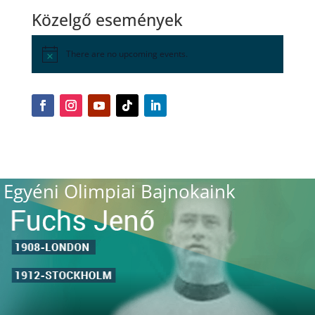
Közelgő események
There are no upcoming events.
Egyéni Olimpiai Bajnokaink