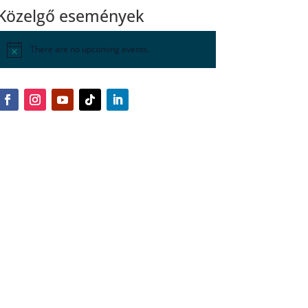
Közelgő események
There are no upcoming events.