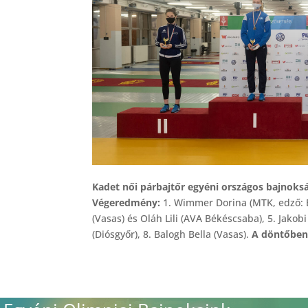
Kadet női párbajtőr egyéni országos bajnoksá
Végeredmény:
1. Wimmer Dorina (MTK, edző: Ba
(Vasas) és Oláh Lili (AVA Békéscsaba), 5. Jakob
(Diósgyőr), 8. Balogh Bella (Vasas).
A döntőben