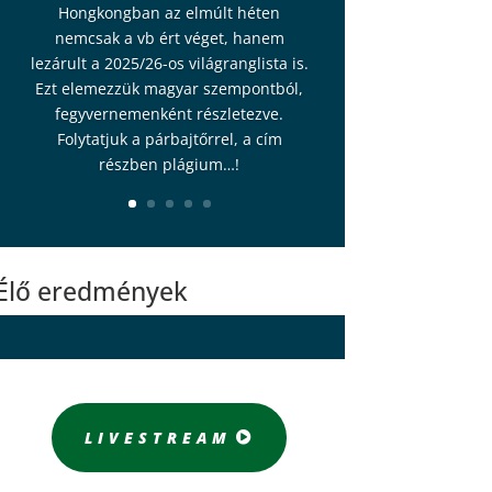
Hongkongban az elmúlt héten
nemcsak a vb ért véget, hanem
lezárult a 2025/26-os világranglista is.
Ezt elemezzük magyar szempontból,
fegyvernemenként részletezve.
Folytatjuk a párbajtőrrel, a cím
részben plágium…!
Élő eredmények
LIVESTREAM