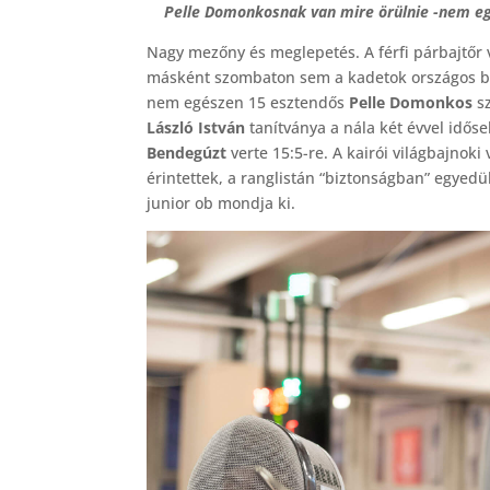
Pelle Domonkosnak van mire örülnie -nem eg
Nagy mezőny és meglepetés. A férfi párbajtőr 
másként szombaton sem a kadetok országos ba
nem egészen 15 esztendős
Pelle Domonkos
sz
László István
tanítványa a nála két évvel idős
Bendegúzt
verte 15:5-re. A kairói világbajnoki
érintettek, a ranglistán “biztonságban” egyedü
junior ob mondja ki.