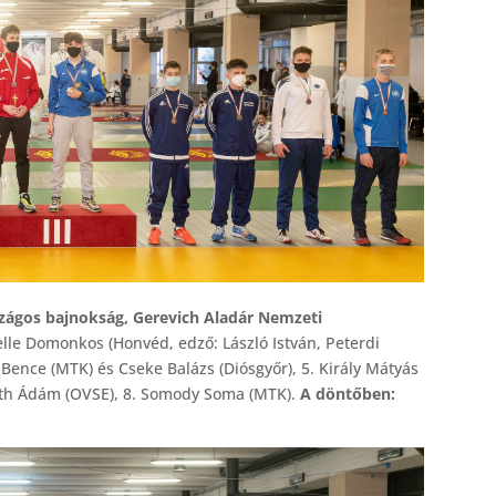
szágos bajnokság, Gerevich Aladár Nemzeti
elle Domonkos (Honvéd, edző: László István, Peterdi
Bence (MTK) és Cseke Balázs (Diósgyőr), 5. Király Mátyás
váth Ádám (OVSE), 8. Somody Soma (MTK).
A döntőben: