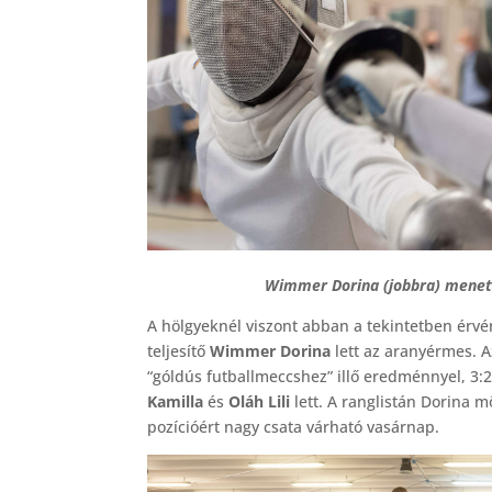
Wimmer Dorina (jobbra) menete
A hölgyeknél viszont abban a tekintetben érvé
teljesítő
Wimmer Dorina
lett az aranyérmes. A
“góldús futballmeccshez” illő eredménnyel, 3:2
Kamilla
és
Oláh Lili
lett. A ranglistán Dorina 
pozícióért nagy csata várható vasárnap.