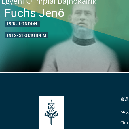
Egyéni Olimpiai Bajnokaink
MA
Magy
Cím: