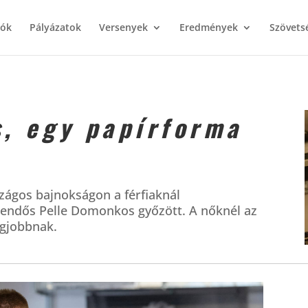
iók
Pályázatok
Versenyek
Eredmények
Szövets
, egy papírforma
zágos bajnokságon a férfiaknál
endős Pelle Domonkos győzött. A nőknél az
egjobbnak.