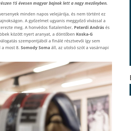
észen 15 évesen magyar bajnok lett a nagy mezőnyben.
versenyek minden napos velejárója, és nem történt ez
jnokságon. A győzelmet ugyanis meggyőző vívással a
erezte meg. A honvédos fiatalember,
Peterdi András
és
ebbek között nyert aranyat, a döntőben
Koska-G
 válogatás szempontjából a finálé résztvevői így sem
l a most 8.
Somody Soma
áll, az utolsó szót a vasárnapi