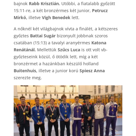
bajnok
Rabb Krisztián.
Utóbbi, a fiatalabb győzött
15:11-re, a két bronzérmes két junior,
Petrucz
Mirkó,
illetve
Vigh Benedek
lett.
A nőknél két világbajnok vívta a finálét, a kétszeres
győztes
Battai Sugár
bizonyult jobbnak szoros
csatában (15:13) a tavalyi aranyérmes
Katona
Renátánál.
Mellettük
Szűcs Luca
is ott volt vb-
győzteseink közül, ő ötödik lett, míg a két
bronzérmet a hazánkban készülő holland
Buitenhuis,
illetve a junior korú
Spiesz Anna
szerezte meg.