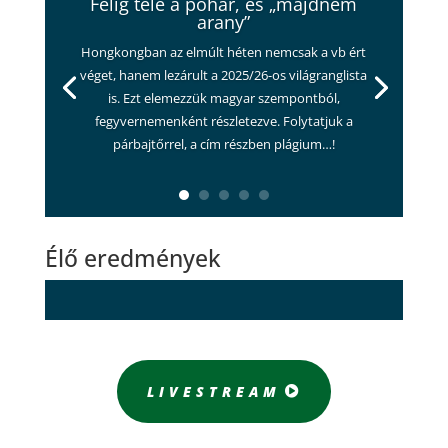
Félig tele a pohár, és „majdnem
arany”
Hongkongban az elmúlt héten nemcsak a vb ért
véget, hanem lezárult a 2025/26-os világranglista
is. Ezt elemezzük magyar szempontból,
fegyvernemenként részletezve. Folytatjuk a
párbajtőrrel, a cím részben plágium…!
Élő eredmények
LIVESTREAM