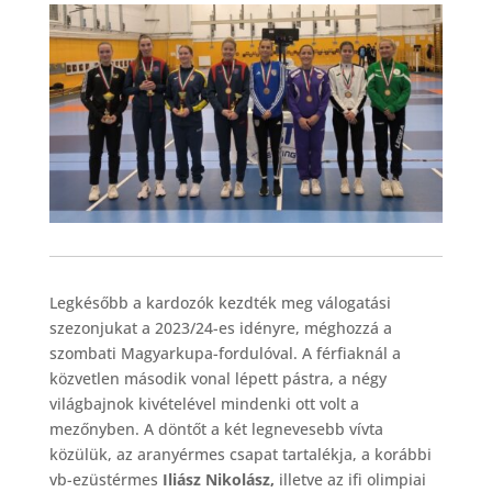
Legkésőbb a kardozók kezdték meg válogatási
szezonjukat a 2023/24-es idényre, méghozzá a
szombati Magyarkupa-fordulóval. A férfiaknál a
közvetlen második vonal lépett pástra, a négy
világbajnok kivételével mindenki ott volt a
mezőnyben. A döntőt a két legnevesebb vívta
közülük, az aranyérmes csapat tartalékja, a korábbi
vb-ezüstérmes
Iliász Nikolász,
illetve az ifi olimpiai