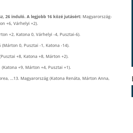
, 26 induló. A legjobb 16 közé jutásért:
Magyarország-
on +6, Várhelyi +2).
n +2, Katona 0, Várhelyi -4, Pusztai-6).
Márton 0, Pusztai -1, Katona -14).
Pusztai +8, Katona +8, Márton +2).
(Katona +9, Márton +4, Pusztai +1).
 Korea, …13. Magyarország (Katona Renáta, Márton Anna,