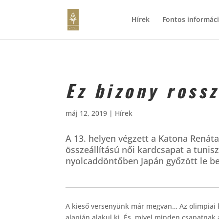
Hírek
Fontos informác
Ez bizony ross
máj 12, 2019
|
Hírek
A 13. helyen végzett a Katona Renáta
összeállítású női kardcsapat a tuniszi
nyolcaddöntőben Japán győzött le b
A kieső versenyünk már megvan… Az olimpiai kval
alapján alakul ki. És, mivel minden csapatnak