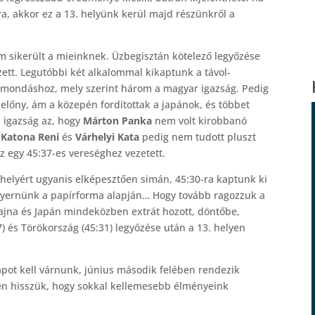
ra, akkor ez a 13. helyünk kerül majd részünkről a
m sikerült a mieinknek. Üzbegisztán kötelező legyőzése
ett. Legutóbbi két alkalommal kikaptunk a távol-
 a mondáshoz, mely szerint három a magyar igazság. Pedig
z előny, ám a közepén fordítottak a japánok, és többet
z igazság az, hogy
Márton Panka
nem volt kirobbanó
,
Katona Reni
és
Várhelyi Kata
pedig nem tudott pluszt
 egy 45:37-es vereséghez vezetett.
 helyért ugyanis elképesztően simán, 45:30-ra kaptunk ki
a nyernünk a papírforma alapján… Hogy tovább ragozzuk a
ajna és Japán mindeközben extrát hozott, döntőbe,
27) és Törökország (45:31) legyőzése után a 13. helyen
napot kell várnunk, június második felében rendezik
én hisszük, hogy sokkal kellemesebb élményeink