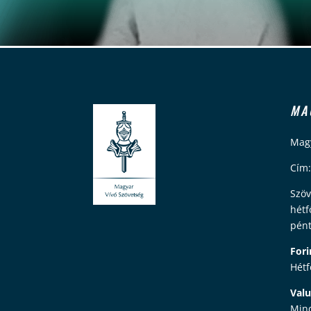
MA
Magy
Cím:
Szöv
hétf
pént
Fori
Hétf
Valu
Mind