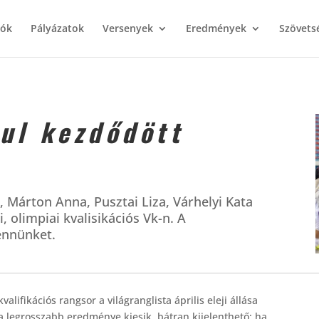
iók
Pályázatok
Versenyek
Eredmények
Szövets
zul kezdődött
, Márton Anna, Pusztai Liza, Várhelyi Kata
, olimpiai kvalisikációs Vk-n. A
ennünket.
ifikációs rangsor a világranglista április eleji állása
 a legrosszabb eredménye kiesik, bátran kijelenthető: ha