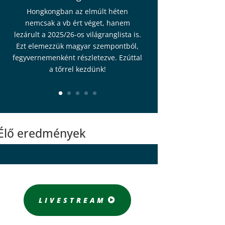
Hongkongban az elmúlt héten
nemcsak a vb ért véget, hanem
lezárult a 2025/26-os világranglista is.
Ezt elemezzük magyar szempontból,
fegyvernemenként részletezve. Ezúttal
a tőrrel kezdünk!
Élő eredmények
LIVESTREAM