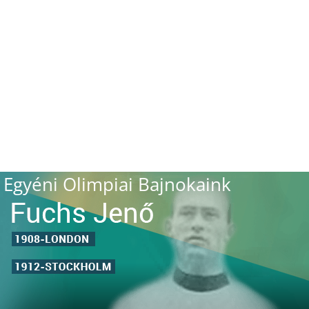
Egyéni Olimpiai Bajnokaink