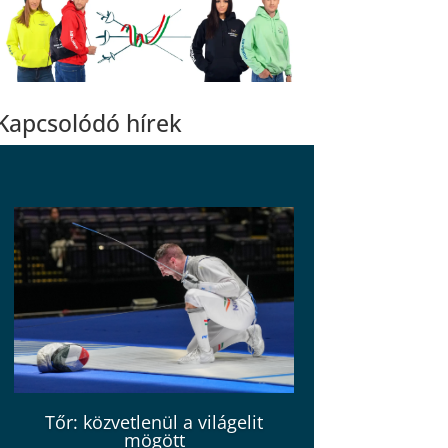
Kapcsolódó hírek
Tőr: közvetlenül a világelit
mögött