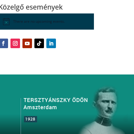
Közelgő események
There are no upcoming events.