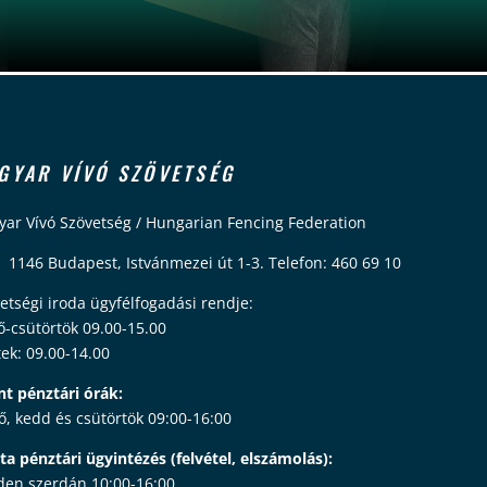
GYAR VÍVÓ SZÖVETSÉG
ar Vívó Szövetség / Hungarian Fencing Federation
 1146 Budapest, Istvánmezei út 1-3. Telefon: 460 69 10
etségi iroda ügyfélfogadási rendje:
ő-csütörtök 09.00-15.00
ek: 09.00-14.00
nt pénztári órák:
ő, kedd és csütörtök 09:00-16:00
ta pénztári ügyintézés (felvétel, elszámolás):
en szerdán 10:00-16:00