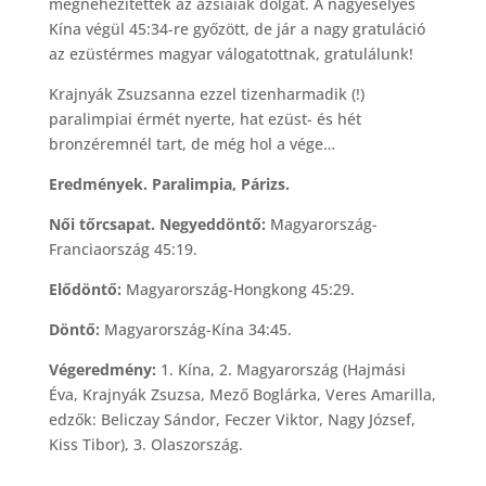
megnehezítették az ázsiaiak dolgát. A nagyesélyes
Kína végül 45:34-re győzött, de jár a nagy gratuláció
az ezüstérmes magyar válogatottnak, gratulálunk!
Krajnyák Zsuzsanna ezzel tizenharmadik (!)
paralimpiai érmét nyerte, hat ezüst- és hét
bronzéremnél tart, de még hol a vége…
Eredmények. Paralimpia, Párizs.
Női tőrcsapat. Negyeddöntő:
Magyarország-
Franciaország 45:19.
Elődöntő:
Magyarország-Hongkong 45:29.
Döntő:
Magyarország-Kína 34:45.
Végeredmény:
1. Kína, 2. Magyarország (Hajmási
Éva, Krajnyák Zsuzsa, Mező Boglárka, Veres Amarilla,
edzők: Beliczay Sándor, Feczer Viktor, Nagy József,
Kiss Tibor), 3. Olaszország.