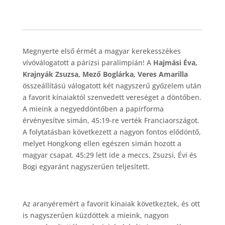
Megnyerte első érmét a magyar kerekesszékes
vívóválogatott a párizsi paralimpián! A
Hajmási Éva,
Krajnyák Zsuzsa, Mező Boglárka, Veres Amarilla
összeállítású válogatott két nagyszerű győzelem után
a favorit kínaiaktól szenvedett vereséget a döntőben.
A mieink a negyeddöntőben a papírforma
érvényesítve simán, 45:19-re verték Franciaországot.
A folytatásban következett a nagyon fontos elődöntő,
melyet Hongkong ellen egészen simán hozott a
magyar csapat. 45:29 lett ide a meccs, Zsuzsi, Évi és
Bogi egyaránt nagyszerűen teljesített.
Az aranyéremért a favorit kínaiak következtek, és ott
is nagyszerűen küzdöttek a mieink, nagyon