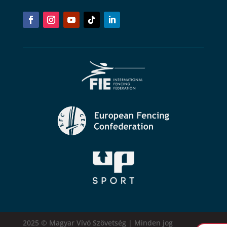
2025 © Magyar Vívó Szövetség | Minden jog