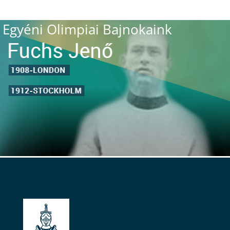
Egyéni Olimpiai Bajnokaink