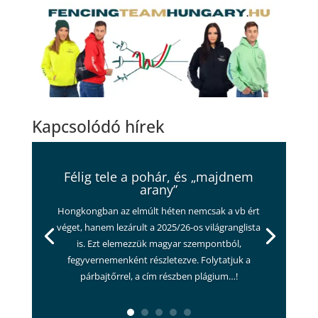
Kapcsolódó hírek
Félig tele a pohár, és „majdnem
arany”
Hongkongban az elmúlt héten nemcsak a vb ért
véget, hanem lezárult a 2025/26-os világranglista
is. Ezt elemezzük magyar szempontból,
fegyvernemenként részletezve. Folytatjuk a
párbajtőrrel, a cím részben plágium…!