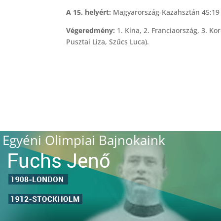
A 15. helyért:
Magyarország-Kazahsztán 45:19 (
Végeredmény:
1. Kína, 2. Franciaország, 3. K
Pusztai Liza, Szűcs Luca).
Egyéni Olimpiai Bajnokaink