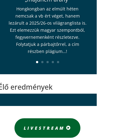
Hongkongban az elmúlt héten
nemcsak a vb ért véget, hanem
lezárult a 2025/26-os világranglista is.
Ezt elemezzük magyar szempontból,
fegyvernemenként részletezve.
Folytatjuk a párbajtőrrel, a cím
részben plágium…!
Élő eredmények
LIVESTREAM