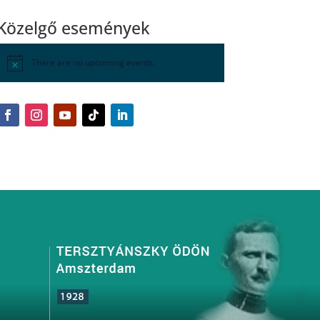
Közelgő események
There are no upcoming events.