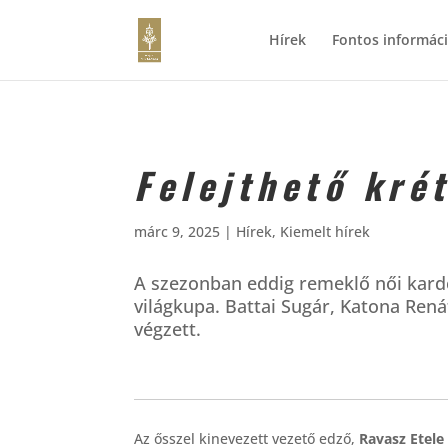
Hírek
Fontos informác
Felejthető kré
márc 9, 2025
|
Hírek
,
Kiemelt hírek
A szezonban eddig remeklő női kardc
világkupa. Battai Sugár, Katona Renát
végzett.
Az ősszel kinevezett vezető edző,
Ravasz Etele