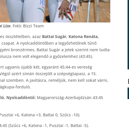
i Liza
. Fotó: Bizzi Team
mes össztételben, azaz
Battai Sugár, Katona Renáta,
 a csapat. A nyolcaddöntőben a legyőzhetőnek tűnő
yéni bronzérmes, Battai Sugár a jelek szerint nem tudta
 plusza nem volt elegendő a győzelemhez (43:45).
yért ugyanis újabb két, egyaránt 45:44-es vereség
Végül azért simán összejött a szépségtapasz, a 15.
al szemben. A javításra, reméljük, nem kell sokat várni,
lágkupa-forduló.
uló. Nyolcaddöntő:
Magyarország-Azerbajdzsán 43:45
usztai +6, Katona +3, Battai 0, Szűcs -10).
5 (Szűcs +6, Katona -1, Pusztai -1, Battai -5).