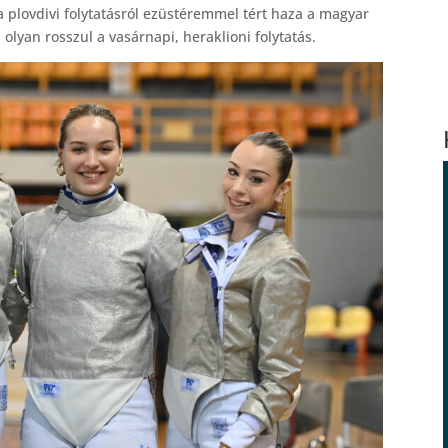
 a plovdivi folytatásról ezüstéremmel tért haza a magyar
, olyan rosszul a vasárnapi, heraklioni folytatás.