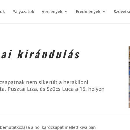
iók
Pályázatok
Versenyek
Eredmények
Szövets
tai kirándulás
sapatnak nem sikerült a heraklioni
a, Pusztai Liza, és Szűcs Luca a 15. helyen
bemutatkozása a női kardcsapat mellett kiválóan