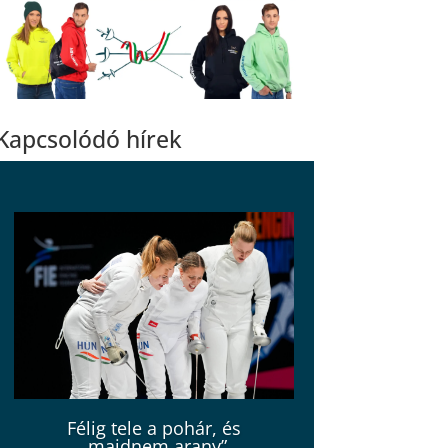
Kapcsolódó hírek
Félig tele a pohár, és
„majdnem arany”