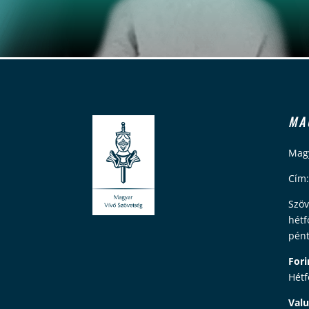
MA
Magy
Cím:
Szöv
hétf
pént
Fori
Hétf
Valu