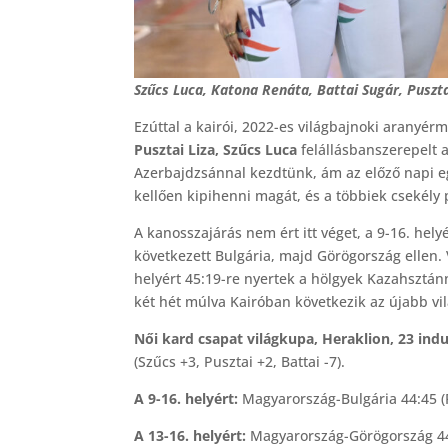
Szűcs Luca, Katona Renáta, Battai Sugár, Puszta
Ezúttal a kairói, 2022-es világbajnoki aranyér
Pusztai Liza, Szűcs Luca
felállásbanszerepelt
Azerbajdzsánnal kezdtünk, ám az előző napi eg
kellően kipihenni magát, és a többiek csekély
A kanosszajárás nem ért itt véget, a 9-16. hel
következett Bulgária, majd Görögország ellen. 
helyért 45:19-re nyertek a hölgyek Kazahsztánn
két hét múlva Kairóban következik az újabb vi
Női kard csapat világkupa, Heraklion, 23 ind
(Szűcs +3, Pusztai +2, Battai -7).
A 9-16. helyért:
Magyarország-Bulgária 44:45 (P
A 13-16. helyért:
Magyarország-Görögország 44:4