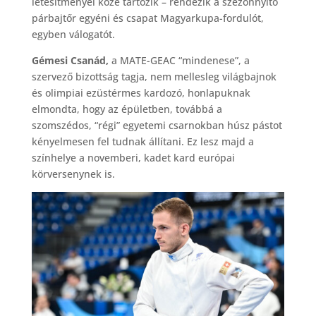
létesítményei közé tartozik – rendezik a szezonnyitó
párbajtőr egyéni és csapat Magyarkupa-fordulót,
egyben válogatót.
Gémesi Csanád,
a MATE-GEAC “mindenese”, a
szervező bizottság tagja, nem mellesleg világbajnok
és olimpiai ezüstérmes kardozó, honlapuknak
elmondta, hogy az épületben, továbbá a
szomszédos, “régi” egyetemi csarnokban húsz pástot
kényelmesen fel tudnak állítani. Ez lesz majd a
színhelye a novemberi, kadet kard európai
körversenynek is.