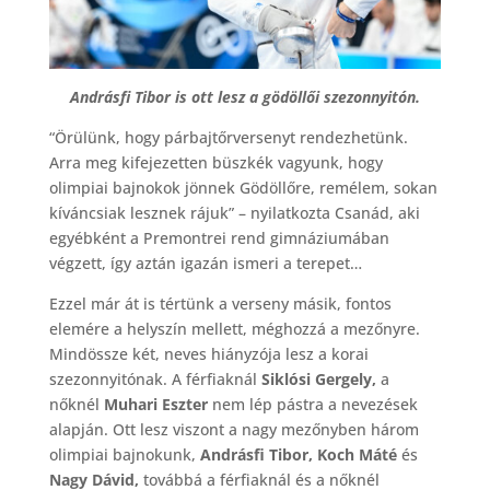
Andrásfi Tibor is ott lesz a gödöllői szezonnyitón.
“Örülünk, hogy párbajtőrversenyt rendezhetünk.
Arra meg kifejezetten büszkék vagyunk, hogy
olimpiai bajnokok jönnek Gödöllőre, remélem, sokan
kíváncsiak lesznek rájuk” – nyilatkozta Csanád, aki
egyébként a Premontrei rend gimnáziumában
végzett, így aztán igazán ismeri a terepet…
Ezzel már át is tértünk a verseny másik, fontos
elemére a helyszín mellett, méghozzá a mezőnyre.
Mindössze két, neves hiányzója lesz a korai
szezonnyitónak. A férfiaknál
Siklósi Gergely,
a
nőknél
Muhari Eszter
nem lép pástra a nevezések
alapján. Ott lesz viszont a nagy mezőnyben három
olimpiai bajnokunk,
Andrásfi Tibor, Koch Máté
és
Nagy Dávid,
továbbá a férfiaknál és a nőknél