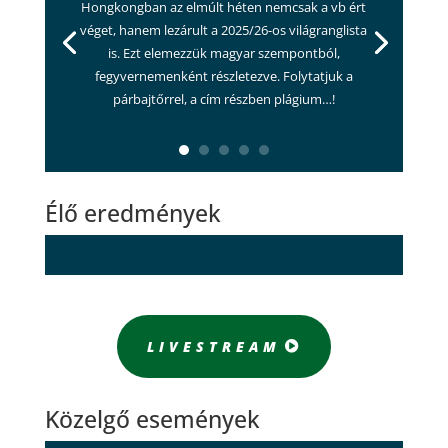
Hongkongban az elmúlt héten nemcsak a vb ért
véget, hanem lezárult a 2025/26-os világranglista
is. Ezt elemezzük magyar szempontból,
fegyvernemenként részletezve. Folytatjuk a
párbajtőrrel, a cím részben plágium…!
Élő eredmények
LIVESTREAM
Közelgő események