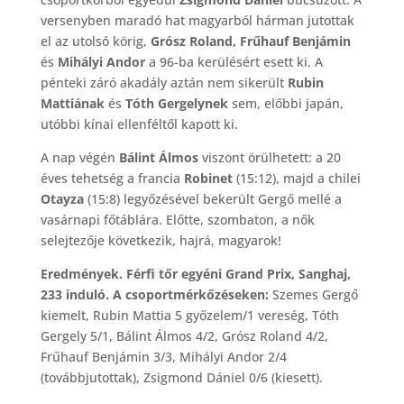
versenyben maradó hat magyarból hárman jutottak
el az utolsó körig,
Grósz Roland, Frűhauf Benjámin
és
Mihályi Andor
a 96-ba kerülésért esett ki. A
pénteki záró akadály aztán nem sikerült
Rubin
Mattiának
és
Tóth Gergelynek
sem, előbbi japán,
utóbbi kínai ellenféltől kapott ki.
A nap végén
Bálint Álmos
viszont örülhetett: a 20
éves tehetség a francia
Robinet
(15:12), majd a chilei
Otayza
(15:8) legyőzésével bekerült Gergő mellé a
vasárnapi főtáblára. Előtte, szombaton, a nők
selejtezője következik, hajrá, magyarok!
Eredmények. Férfi tőr egyéni Grand Prix, Sanghaj,
233 induló. A csoportmérkőzéseken:
Szemes Gergő
kiemelt, Rubin Mattia 5 győzelem/1 vereség, Tóth
Gergely 5/1, Bálint Álmos 4/2, Grósz Roland 4/2,
Frűhauf Benjámin 3/3, Mihályi Andor 2/4
(továbbjutottak), Zsigmond Dániel 0/6 (kiesett).