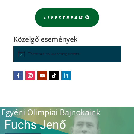
LIVESTREAM
Közelgő események
There are no upcoming events.
Egyéni Olimpiai Bajnokaink