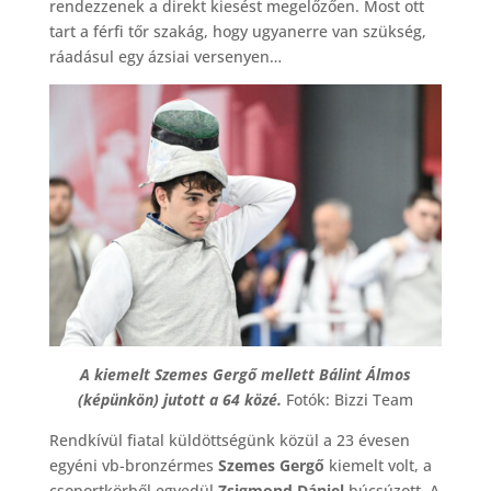
rendezzenek a direkt kiesést megelőzően. Most ott
tart a férfi tőr szakág, hogy ugyanerre van szükség,
ráadásul egy ázsiai versenyen…
A kiemelt Szemes Gergő mellett Bálint Álmos
(képünkön) jutott a 64 közé.
Fotók: Bizzi Team
Rendkívül fiatal küldöttségünk közül a 23 évesen
egyéni vb-bronzérmes
Szemes Gergő
kiemelt volt, a
csoportkörből egyedül
Zsigmond Dániel
búcsúzott. A