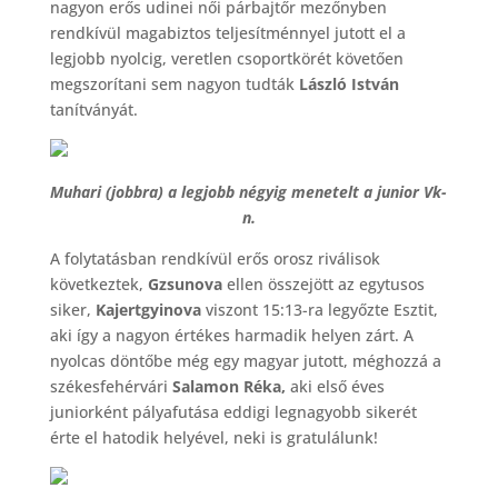
nagyon erős udinei női párbajtőr mezőnyben
rendkívül magabiztos teljesítménnyel jutott el a
legjobb nyolcig, veretlen csoportkörét követően
megszorítani sem nagyon tudták
László István
tanítványát.
Muhari (jobbra) a legjobb négyig menetelt a junior Vk-
n.
A folytatásban rendkívül erős orosz riválisok
következtek,
Gzsunova
ellen összejött az egytusos
siker,
Kajertgyinova
viszont 15:13-ra legyőzte Esztit,
aki így a nagyon értékes harmadik helyen zárt. A
nyolcas döntőbe még egy magyar jutott, méghozzá a
székesfehérvári
Salamon Réka,
aki első éves
juniorként pályafutása eddigi legnagyobb sikerét
érte el hatodik helyével, neki is gratulálunk!