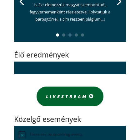
is. Ezt elemezzük magyar szempontból,
fegyvernemenként részletezve. Folytatjuk a
párbajtőrrel, a cím részben plágium…!
Élő eredmények
LIVESTREAM
Közelgő események
There are no upcoming events.