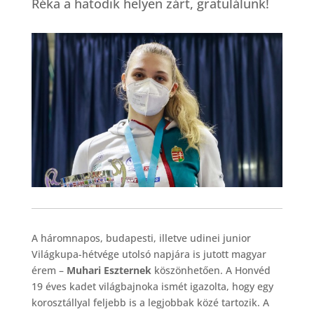
Réka a hatodik helyen zárt, gratulálunk!
A háromnapos, budapesti, illetve udinei junior
Világkupa-hétvége utolsó napjára is jutott magyar
érem –
Muhari Eszternek
köszönhetően. A Honvéd
19 éves kadet világbajnoka ismét igazolta, hogy egy
korosztállyal feljebb is a legjobbak közé tartozik. A