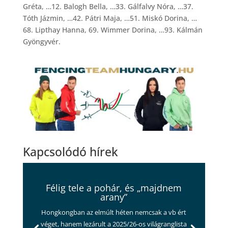
Gréta, …12. Balogh Bella, …33. Gálfalvy Nóra, …37.
Tóth Jázmin, …42. Pátri Maja, …51. Miskó Dorina, …
68. Lipthay Hanna, 69. Wimmer Dorina, …93. Kálmán
Gyöngyvér.
Kapcsolódó hírek
Félig tele a pohár, és „majdnem
arany”
Hongkongban az elmúlt héten nemcsak a vb ért
véget, hanem lezárult a 2025/26-os világranglista