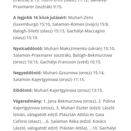
Praxmarer (osztrák) 9:15.
A legjobb 16 közé jutásért:
Muhari-Zens
(luxemburgi) 15:10, Salamon-Romeo (svájci) 15:8,
Balogh-Siletti (olasz) 15:13, Gachályi-Maccagno
(olasz) 15:10.
Nyolcaddöntő:
Muhari-Makszimenko (ukrán) 15:10,
Salamon-Praxmarer (osztrák), Balogh-Bekmurzova
(orosz) 10:15, Gachályi-Fransson (svéd) 10:15.
Negyeddöntő:
Muhari-Gzsunova (orosz) 15:14,
Salamon-Kajertgyinova (orosz) 11:15.
Elődöntő:
Muhari-Kajertgyinova (orosz) 13:15.
Végeredmény:
1. Jana Bekmurzova (orosz), 2. Polina
Kajertgyinova (orosz), 3. Muhari Eszter (edző: László
István, válogatott edző: Plásztán Attila) és Gaia
Caforio (olasz), …6. Salamon Réka (edző: Kovács
László, válogatott edző: Plástán Attila), …10. Gachályi