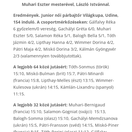
Muhari Eszter mesterével, László Istvánnal.
Eredmények. Junior női párbajtőr Világkupa, Udine,
154 induló. A csoportmérkőzéseken:
Gálfalvy Réka
6 győzelem/0 vereség, Gachályi Gréta 6/0, Muhari
Eszter 5/0, Salamon Réka 5/1, Balogh Bella 5/1, Tóth
Jázmin 4/2, Lipthay Hanna 4/2, Wimmer Dorina 4/2,
Pátri Maja 4/2, Miskó Dorina 3/2, Kálmán Gyöngyvér
2/3 (valamennyien továbbjutottak).
A legjobb 64 közé jutásért:
Tóth-Sonmus (török)
15:10, Miskó-Bulman (brit) 15:7, Pátri-Minardi
(francia) 15:8, Lipthay-Melles (észt) 13:15, Wimmer-
Kulesova (ukrán) 14:15, Kámlán-Lixandru (spanyol)
11:15.
A legjobb 32 közé jutásért:
Muhari-Bernigaud
(francia) 15:10, Salamon-Gogniat (svájci) 15:13,
Balogh-Somma (olasz) 15:10, Gachályi-Memdzsanova
(ukrán) 15:5, Pátri-Fransson (svéd) 14:15, Miskó-Piner
(francia) 8:15, Tóth-Perini (olasz) 11:12, Gálfalvy-