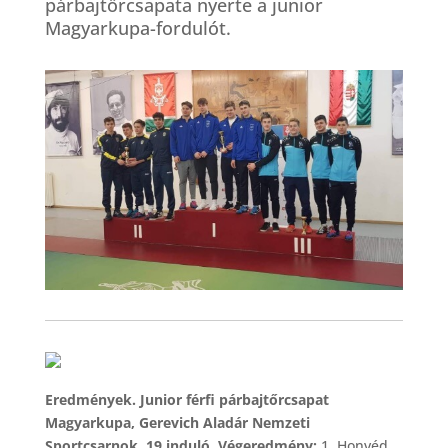
párbajtőrcsapata nyerte a junior
Magyarkupa-fordulót.
Eredmények. Junior férfi párbajtőrcsapat
Magyarkupa, Gerevich Aladár Nemzeti
Sportcsarnok, 19 induló. Végeredmény:
1. Honvéd