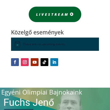
LIVESTREAM
Közelgő események
There are no upcoming events.
Egyéni Olimpiai Bajnokaink