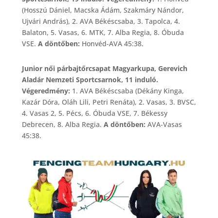
(Hosszú Dániel, Macska Ádám, Szakmáry Nándor,
Ujvári András), 2. AVA Békéscsaba, 3. Tapolca, 4.
Balaton, 5. Vasas, 6. MTK, 7. Alba Regia, 8. Óbuda
VSE.
A döntőben:
Honvéd-AVA 45:38.
Junior női párbajtőrcsapat Magyarkupa, Gerevich
Aladár Nemzeti Sportcsarnok, 11 induló.
Végeredmény:
1. AVA Békéscsaba (Dékány Kinga,
Kazár Dóra, Oláh Lili, Petri Renáta), 2. Vasas, 3. BVSC,
4. Vasas 2, 5. Pécs, 6. Óbuda VSE, 7. Békessy
Debrecen, 8. Alba Regia.
A döntőben:
AVA-Vasas
45:38.