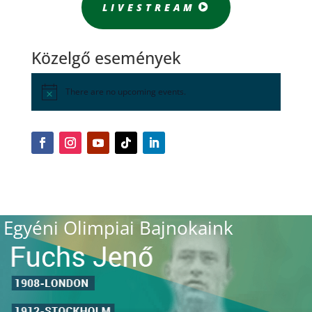
LIVESTREAM
Közelgő események
There are no upcoming events.
Egyéni Olimpiai Bajnokaink