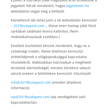
Ezeken a site-okon jóval magasabb áron értekesítik a
jegyeket! Kérük mindenkit, hogya
jegymester.hu
weboldalon vegye meg a belépőt.
Közvetlenül ide lehet jutni a vb weboldalán keresztül
–
2019budapest.com
-, illetve ezen honlap jobb felső
sarkában található ikonra kattintva. (Nem
mobilalkalmazások esetében.)
Emellett tisztelettel kérünk mindenkit, hogy ne a
szövetségi irodán, illetve telefonon keresztül
érdeklődjenek a világbajnoksággal kapcsolatos
részletekről. Alábbiakban közreadjuk a megfelelő
területek elérhetőségét, minden kérdésre választ
adunk ezeken a felületeken keresztül. Köszönjük!
info@2019budapest.com
(minden általános
információ)
vip@2019budapest.com
(vip vendégekkel való
kapcsolattartás)