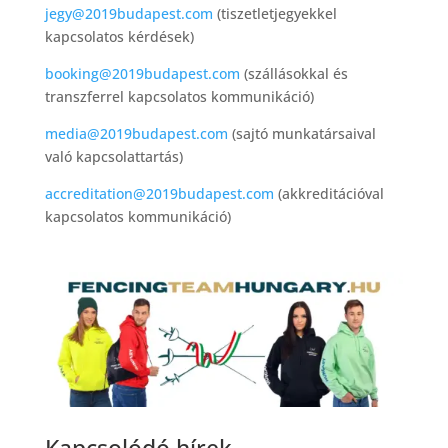
jegy@2019budapest.com
(tiszetletjegyekkel
kapcsolatos kérdések)
booking@2019budapest.com
(szállásokkal és
transzferrel kapcsolatos kommunikáció)
media@2019budapest.com
(sajtó munkatársaival
való kapcsolattartás)
accreditation@2019budapest.com
(akkreditációval
kapcsolatos kommunikáció)
Kapcsolódó hírek