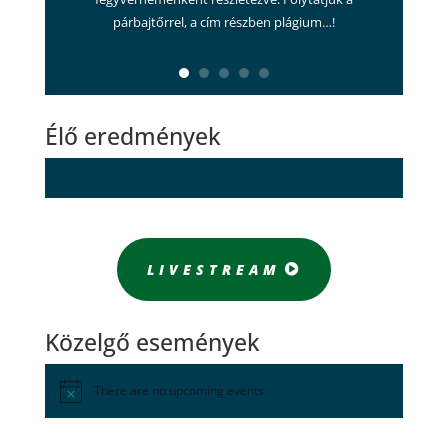
párbajtőrrel, a cím részben plágium…!
Élő eredmények
LIVESTREAM
Közelgő események
There are no upcoming events.