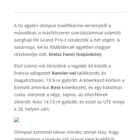
A tíz egyéni olimpiai kvalifikációs versenyből a
másodikat, a másfélszeres szorzószámmal számító
sanghaji tőr Grand Prix-t rendezték a hét végén. A
vasárnapi, 64-es főtábláknak egyetlen magyar
résztvevője volt,
Kreiss Fanni (képünkön).
Első számú női tőrözőink a legjobb 64 között a
francia válogatott
Ranvier-vel
találkozott, és
magabiztosan, 15:9-re győzött. A következő körben a
kiemelt amerikai
Ross
következett, és egy hatalmas
csata, melynek a vége, sajnos, az ellenfélnek
sikerült. Ross 14:13-re győzött, és ezzel az UTE vívója
a 28. helyen zárt.
Olimpiai szemmel nézve mindez annyit tesz, hogy
amennyiben a magyar női csapat nem kvalifikál,