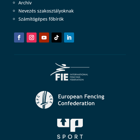
Archív
Nevezés szakosztályoknak
Számítógépes főbírók