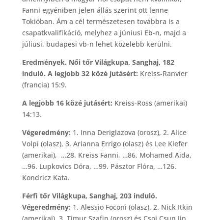
Fanni egyéniben jelen állás szerint ott lenne
Tokióban. Ám a cél természetesen továbbra is a
csapatkvalifikáció, melyhez a júniusi Eb-n, majd a
júliusi, budapesi vb-n lehet közelebb kerülni.
Eredmények. Női tőr Világkupa, Sanghaj, 182
induló. A legjobb 32 közé jutásért:
Kreiss-Ranvier
(francia) 15:9.
A legjobb 16 közé jutásért:
Kreiss-Ross (amerikai)
14:13.
Végeredmény:
1. Inna Deriglazova (orosz), 2. Alice
Volpi (olasz), 3. Arianna Errigo (olasz) és Lee Kiefer
(amerikai), …28. Kreiss Fanni, …86. Mohamed Aida,
…96. Lupkovics Dóra, …99. Pásztor Flóra, …126.
Kondricz Kata.
Férfi tőr Világkupa, Sanghaj, 203 induló.
Végeredmény:
1. Alessio Foconi (olasz), 2. Nick Itkin
(amerikai), 3. Timur Szafin (orosz) és Csoj Csun Jin