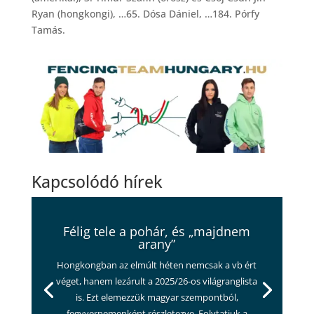
Ryan (hongkongi), …65. Dósa Dániel, …184. Pórfy
Tamás.
Kapcsolódó hírek
Félig tele a pohár, és „majdnem
arany”
Hongkongban az elmúlt héten nemcsak a vb ért
véget, hanem lezárult a 2025/26-os világranglista
is. Ezt elemezzük magyar szempontból,
fegyvernemenként részletezve. Folytatjuk a