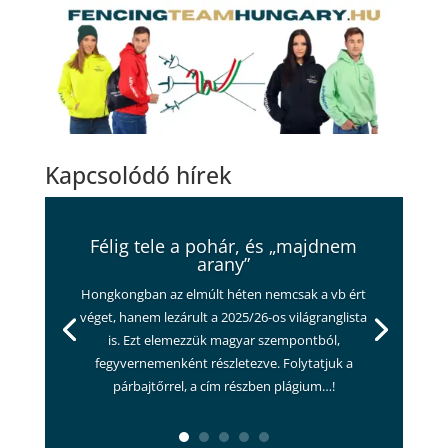
Kapcsolódó hírek
Félig tele a pohár, és „majdnem
arany”
Hongkongban az elmúlt héten nemcsak a vb ért
véget, hanem lezárult a 2025/26-os világranglista
is. Ezt elemezzük magyar szempontból,
fegyvernemenként részletezve. Folytatjuk a
párbajtőrrel, a cím részben plágium…!