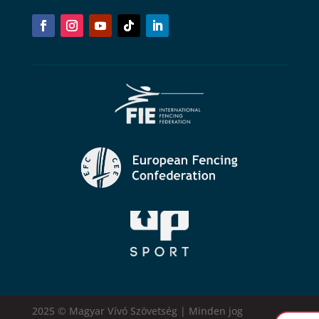
2025 © Magyar Vívó Szövetség | Minden jog