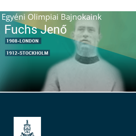
Egyéni Olimpiai Bajnokaink