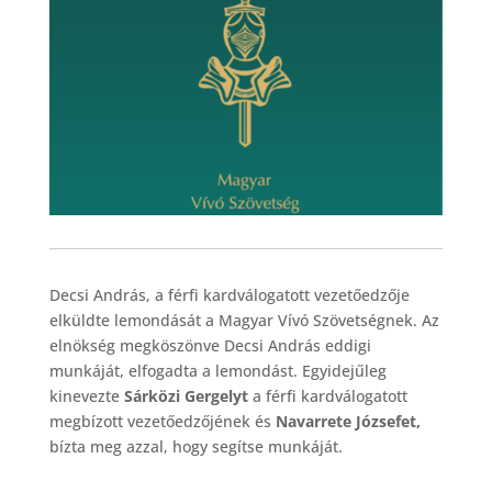
Decsi András, a férfi kardválogatott vezetőedzője
elküldte lemondását a Magyar Vívó Szövetségnek. Az
elnökség megköszönve Decsi András eddigi
munkáját, elfogadta a lemondást. Egyidejűleg
kinevezte
Sárközi Gergelyt
a férfi kardválogatott
megbízott vezetőedzőjének és
Navarrete Józsefet,
bízta meg azzal, hogy segítse munkáját.