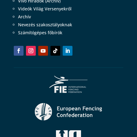
Vívó Híradók (Archív)
Videók Világ Versenyekről
Archív
Nevezés szakosztályoknak
Számítógépes főbírók