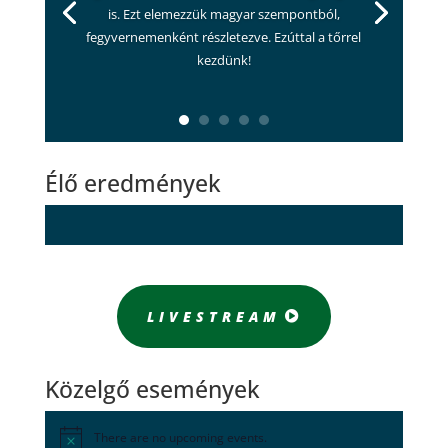
is. Ezt elemezzük magyar szempontból,
fegyvernemenként részletezve. Ezúttal a tőrrel
kezdünk!
Élő eredmények
LIVESTREAM
Közelgő események
There are no upcoming events.