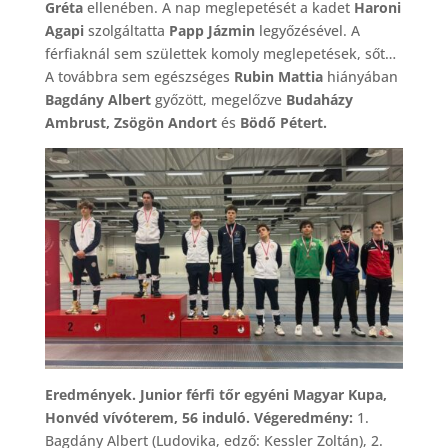
Gréta
ellenében. A nap meglepetését a kadet
Haroni
Agapi
szolgáltatta
Papp Jázmin
legyőzésével. A
férfiaknál sem születtek komoly meglepetések, sőt…
A továbbra sem egészséges
Rubin Mattia
hiányában
Bagdány Albert
győzött, megelőzve
Budaházy
Ambrust, Zsögön Andort
és
Bödő Pétert.
Eredmények. Junior férfi tőr egyéni Magyar Kupa,
Honvéd vívóterem, 56 induló. Végeredmény:
1.
Bagdány Albert (Ludovika, edző: Kessler Zoltán), 2.