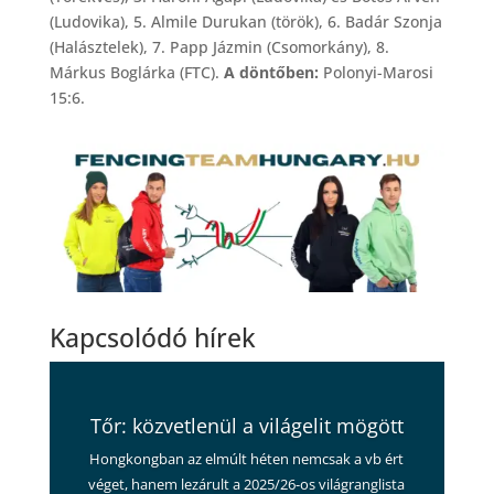
(Ludovika), 5. Almile Durukan (török), 6. Badár Szonja
(Halásztelek), 7. Papp Jázmin (Csomorkány), 8.
Márkus Boglárka (FTC).
A döntőben:
Polonyi-Marosi
15:6.
Kapcsolódó hírek
Tőr: közvetlenül a világelit mögött
Hongkongban az elmúlt héten nemcsak a vb ért
véget, hanem lezárult a 2025/26-os világranglista