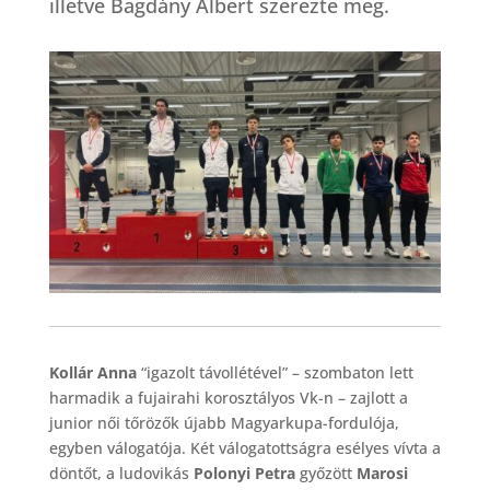
illetve Bagdány Albert szerezte meg.
Kollár Anna
“igazolt távollétével” – szombaton lett
harmadik a fujairahi korosztályos Vk-n – zajlott a
junior női tőrözők újabb Magyarkupa-fordulója,
egyben válogatója. Két válogatottságra esélyes vívta a
döntőt, a ludovikás
Polonyi Petra
győzött
Marosi