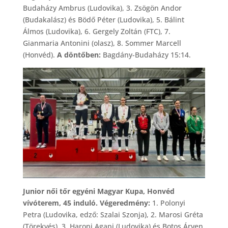
Budaházy Ambrus (Ludovika), 3. Zsögön Andor
(Budakalász) és Bödő Péter (Ludovika), 5. Bálint
Álmos (Ludovika), 6. Gergely Zoltán (FTC), 7.
Gianmaria Antonini (olasz), 8. Sommer Marcell
(Honvéd).
A döntőben:
Bagdány-Budaházy 15:14.
Junior női tőr egyéni Magyar Kupa, Honvéd
vívóterem, 45 induló. Végeredmény:
1. Polonyi
Petra (Ludovika, edző: Szalai Szonja), 2. Marosi Gréta
(Törekvés), 3. Haroni Agapi (Ludovika) és Botos Árven