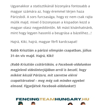
Ugyanakkor a statisztikánál bizonyára fontosabb a
magyar számára az, hogy éremmel térjen haza
Párizsból. A sors furcsasága, hogy ez nem csak rajta
múlik majd, mivel ő bizonyosan a kispadon kezd a
magyar-olasz negyeddöntőn. Mi mást kívánhatnánk,
mint hogy legyen hasonló a beugrása a bázelihez…!
Hajrá, Kiki, hajrá, magyar férfi kardcsapat!
Rabb Krisztián a párizsi olimpián csapatban, július
31-én vív majd. Hajrá, Kiki!
(Rabb Krisztián csütörtökön, a Facebook-oldalunkon
megjelenő videóinterjújában arról is beszél, hogy
miként készül Párizsra, mit szeretne elérni
csapattársaival – meg még sok minden egyebet
elmond. Figyeljétek Facebook-oldalunkat!)