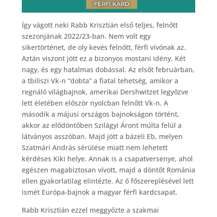
Így vágott neki Rabb Krisztián első teljes, felnőtt
szezonjának 2022/23-ban. Nem volt egy
sikertörténet, de oly kevés felnőtt, férfi vívónak az.
Aztán viszont jött ez a bizonyos mostani idény. Két
nagy, és egy hatalmas dobással. Az elsőt februárban,
a tbiliszi Vk-n “dobta” a fiatal tehetség, amikor a
regnáló világbajnok, amerikai Dershwitzet legyőzve
lett életében először nyolcban felnőtt Vk-n. A
második a májusi országos bajnokságon történt,
akkor az elődöntőben Szilágyi Áront múlta felül a
látványos asszóban. Majd jött a bázeli Eb, melyen
Szatmári András sérülése miatt nem lehetett
kérdéses Kiki helye. Annak is a csapatversenye, ahol
egészen magabiztosan vívott, majd a döntőt Románia
ellen gyakorlatilag elintézte. Az ő főszereplésével lett
ismét Európa-bajnok a magyar férfi kardcsapat.
Rabb Krisztián ezzel meggyőzte a szakmai