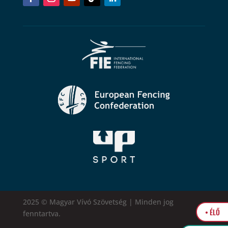
2025 © Magyar Vívó Szövetség | Minden jog
• ÉLŐ
fenntartva.