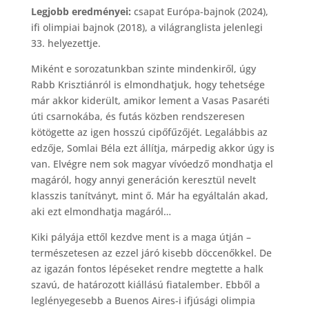
Legjobb eredményei:
csapat Európa-bajnok (2024),
ifi olimpiai bajnok (2018), a világranglista jelenlegi
33. helyezettje.
Miként e sorozatunkban szinte mindenkiről, úgy
Rabb Krisztiánról is elmondhatjuk, hogy tehetsége
már akkor kiderült, amikor lement a Vasas Pasaréti
úti csarnokába, és futás közben rendszeresen
kötögette az igen hosszú cipőfűzőjét. Legalábbis az
edzője, Somlai Béla ezt állítja, márpedig akkor úgy is
van. Elvégre nem sok magyar vívóedző mondhatja el
magáról, hogy annyi generáción keresztül nevelt
klasszis tanítványt, mint ő. Már ha egyáltalán akad,
aki ezt elmondhatja magáról…
Kiki pályája ettől kezdve ment is a maga útján –
természetesen az ezzel járó kisebb döccenőkkel. De
az igazán fontos lépéseket rendre megtette a halk
szavú, de határozott kiállású fiatalember. Ebből a
leglényegesebb a Buenos Aires-i ifjúsági olimpia