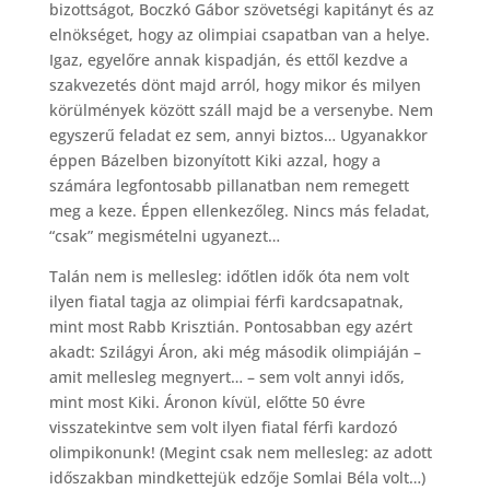
bizottságot, Boczkó Gábor szövetségi kapitányt és az
elnökséget, hogy az olimpiai csapatban van a helye.
Igaz, egyelőre annak kispadján, és ettől kezdve a
szakvezetés dönt majd arról, hogy mikor és milyen
körülmények között száll majd be a versenybe. Nem
egyszerű feladat ez sem, annyi biztos… Ugyanakkor
éppen Bázelben bizonyított Kiki azzal, hogy a
számára legfontosabb pillanatban nem remegett
meg a keze. Éppen ellenkezőleg. Nincs más feladat,
“csak” megismételni ugyanezt…
Talán nem is mellesleg: időtlen idők óta nem volt
ilyen fiatal tagja az olimpiai férfi kardcsapatnak,
mint most Rabb Krisztián. Pontosabban egy azért
akadt: Szilágyi Áron, aki még második olimpiáján –
amit mellesleg megnyert… – sem volt annyi idős,
mint most Kiki. Áronon kívül, előtte 50 évre
visszatekintve sem volt ilyen fiatal férfi kardozó
olimpikonunk! (Megint csak nem mellesleg: az adott
időszakban mindkettejük edzője Somlai Béla volt…)