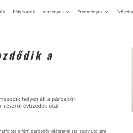
iók
Pályázatok
Versenyek
Eredmények
Szövets
ezdődik a
 második helyen áll a párbajtőr
r részről évtizedek óta!
étfő óta a férfi párbajtőr világranglista. Hogy utoljára