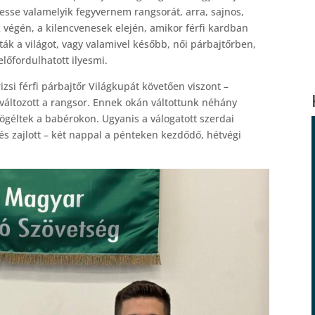
esse valamelyik fegyvernem rangsorát, arra, sajnos,
 végén, a kilencvenesek elején, amikor férfi kardban
ták a világot, vagy valamivel később, női párbajtőrben,
lőfordulhatott ilyesmi.
zsi férfi párbajtőr Világkupát követően viszont –
áltozott a rangsor. Ennek okán váltottunk néhány
ögéltek a babérokon. Ugyanis a válogatott szerdai
s zajlott – két nappal a pénteken kezdődő, hétvégi