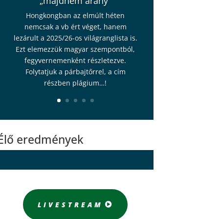
„majdnem arany”
Hongkongban az elmúlt héten
nemcsak a vb ért véget, hanem
lezárult a 2025/26-os világranglista is.
Ezt elemezzük magyar szempontból,
fegyvernemenként részletezve.
Folytatjuk a párbajtőrrel, a cím
részben plágium…!
Élő eredmények
LIVESTREAM