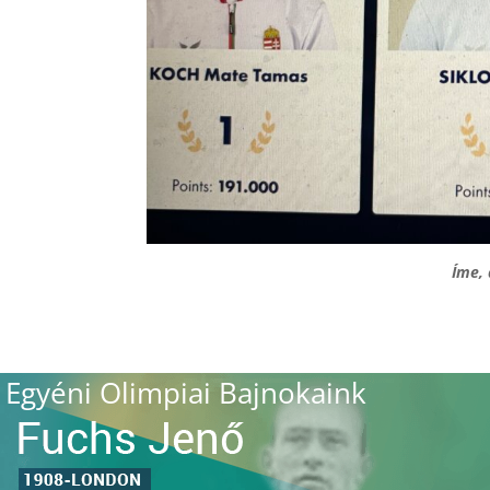
Íme, 
Egyéni Olimpiai Bajnokaink