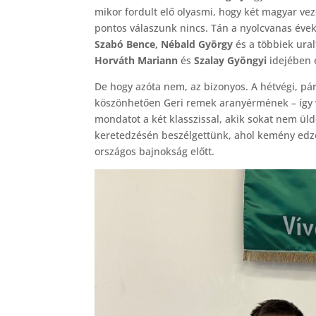
mikor fordult elő olyasmi, hogy két magyar vez
pontos válaszunk nincs. Tán a nyolcvanas évek
Szabó Bence, Nébald György
és a többiek ural
Horváth Mariann
és
Szalay Gyöngyi
idejében e
De hogy azóta nem, az bizonyos. A hétvégi, pári
köszönhetően Geri remek aranyérmének – így v
mondatot a két klasszissal, akik sokat nem üld
keretedzésén beszélgettünk, ahol kemény edzé
országos bajnokság előtt.