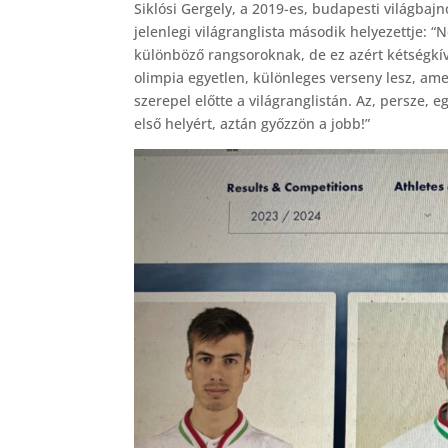
Siklósi Gergely, a 2019-es, budapesti világbaj
jelenlegi világranglista második helyezettje: 
különböző rangsoroknak, de ez azért kétségkív
olimpia egyetlen, különleges verseny lesz, am
szerepel előtte a világranglistán. Az, persze,
első helyért, aztán győzzön a jobb!”