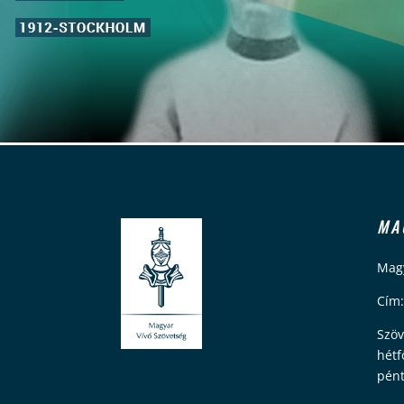
MA
Magy
Cím:
Szöv
hétf
pént