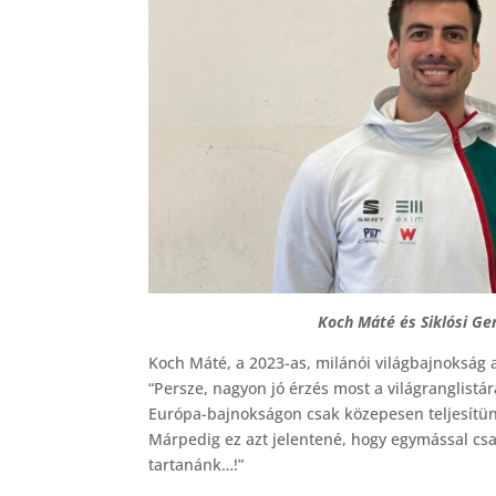
Koch Máté és Siklósi Ger
Koch Máté, a 2023-as, milánói világbajnokság ar
“Persze, nagyon jó érzés most a világranglist
Európa-bajnokságon csak közepesen teljesítünk
Márpedig ez azt jelentené, hogy egymással csa
tartanánk…!”