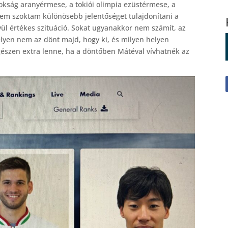
nokság aranyérmese, a tokiói olimpia ezüstérmese, a
“Nem szoktam különösebb jelentőséget tulajdonítani a
ül értékes szituáció. Sokat ugyanakkor nem számít, az
elyen nem az dönt majd, hogy ki, és milyen helyen
 egészen extra lenne, ha a döntőben Mátéval vívhatnék az