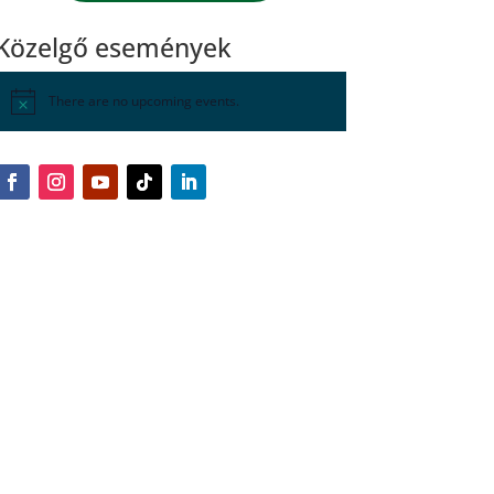
Közelgő események
There are no upcoming events.