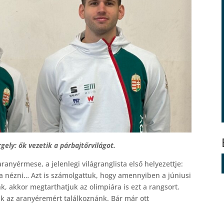
gely: ők vezetik a párbajtőrvilágot.
anyérmese, a jelenlegi világranglista első helyezettje:
ára nézni… Azt is számolgattuk, hogy amennyiben a júniusi
, akkor megtarthatjuk az olimpiára is ezt a rangsort.
k az aranyéremért találkoznánk. Bár már ott