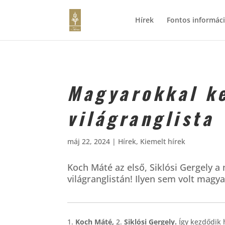
Hírek
Fontos informác
Magyarokkal k
világranglista
máj 22, 2024
|
Hírek
,
Kiemelt hírek
Koch Máté az első, Siklósi Gergely a
világranglistán! Ilyen sem volt magya
1.
Koch Máté,
2.
Siklósi Gergely.
Így kezdődik h