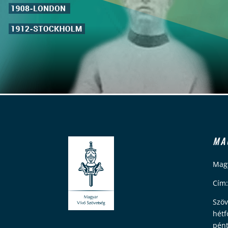
MA
Magy
Cím:
Szöv
hétf
pént