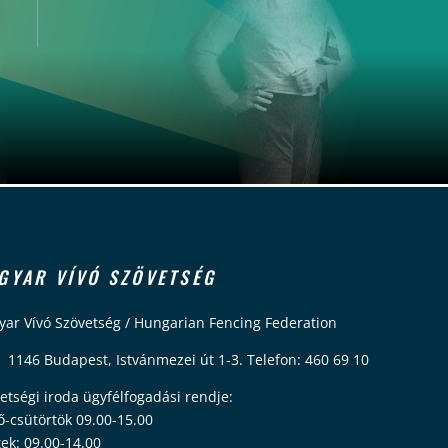
GYAR VÍVÓ SZÖVETSÉG
ar Vívó Szövetség / Hungarian Fencing Federation
 1146 Budapest, Istvánmezei út 1-3. Telefon: 460 69 10
etségi iroda ügyfélfogadási rendje:
ő-csütörtök 09.00-15.00
ek: 09.00-14.00