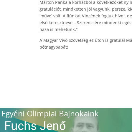
Márton Panka a kórházból a következőket nyil
gratulációt, mindketten jól vagyunk, persze, 
‘műve’ volt. A fiúnkat Vincének fogjuk hívni, 
első keresztneve… Szerencsére mindenki egés
haza is mehetünk.”
A Magyar Vívó Szövetség ez úton is gratulál M
pótnagypapát!
Egyéni Olimpiai Bajnokaink