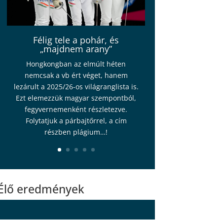
Félig tele a pohár, és
„majdnem arany”
Hongkongban az elmúlt héten
nemcsak a vb ért véget, hanem
lezárult a 2025/26-os világranglista is.
Ezt elemezzük magyar szempontból,
fegyvernemenként részletezve.
Folytatjuk a párbajtőrrel, a cím
részben plágium…!
Élő eredmények