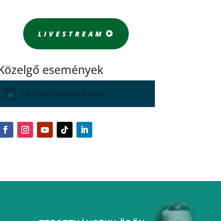
LIVESTREAM
Közelgő események
There are no upcoming events.