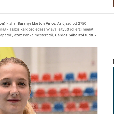
ön)
kisfia,
Baranyi Márton Vince.
Az újszülött 2750
világklasszis kardozó édesanyjával együtt jól érzi magát
papától”, azaz Panka mesterétől,
Gárdos Gábortól
tudtuk