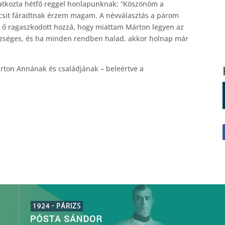
atkozta hétfő reggel honlapunknak: “Köszönöm a
kicsit fáradtnak érzem magam. A névválasztás a párom
de ő ragaszkodott hozzá, hogy miattam Márton legyen az
zséges, és ha minden rendben halad, akkor holnap már
árton Annának és családjának – beleértve a