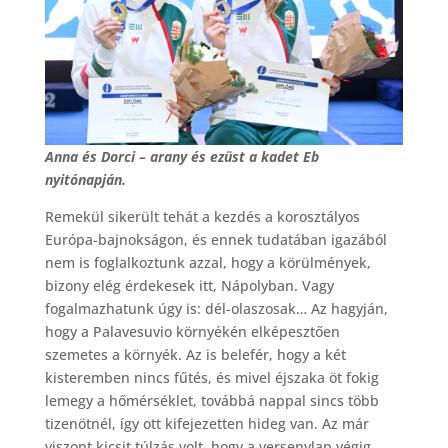
Anna és Dorci – arany és ezüst a kadet Eb
nyitónapján.
Remekül sikerült tehát a kezdés a korosztályos
Európa-bajnokságon, és ennek tudatában igazából
nem is foglalkoztunk azzal, hogy a körülmények,
bizony elég érdekesek itt, Nápolyban. Vagy
fogalmazhatunk úgy is: dél-olaszosak… Az hagyján,
hogy a Palavesuvio környékén elképesztően
szemetes a környék. Az is belefér, hogy a két
kisteremben nincs fűtés, és mivel éjszaka öt fokig
lemegy a hőmérséklet, továbbá nappal sincs több
tizenötnél, így ott kifejezetten hideg van. Az már
viszont kicsit túlzás volt, hogy a versenylap végig