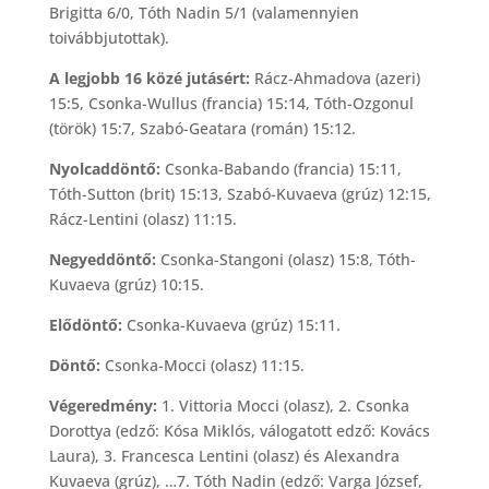
Brigitta 6/0, Tóth Nadin 5/1 (valamennyien
toivábbjutottak).
A legjobb 16 közé jutásért:
Rácz-Ahmadova (azeri)
15:5, Csonka-Wullus (francia) 15:14, Tóth-Ozgonul
(török) 15:7, Szabó-Geatara (román) 15:12.
Nyolcaddöntő:
Csonka-Babando (francia) 15:11,
Tóth-Sutton (brit) 15:13, Szabó-Kuvaeva (grúz) 12:15,
Rácz-Lentini (olasz) 11:15.
Negyeddöntő:
Csonka-Stangoni (olasz) 15:8, Tóth-
Kuvaeva (grúz) 10:15.
Elődöntő:
Csonka-Kuvaeva (grúz) 15:11.
Döntő:
Csonka-Mocci (olasz) 11:15.
Végeredmény:
1. Vittoria Mocci (olasz), 2. Csonka
Dorottya (edző: Kósa Miklós, válogatott edző: Kovács
Laura), 3. Francesca Lentini (olasz) és Alexandra
Kuvaeva (grúz), …7. Tóth Nadin (edző: Varga József,