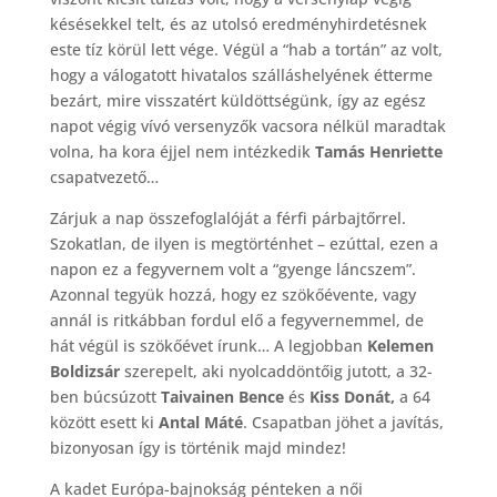
késésekkel telt, és az utolsó eredményhirdetésnek
este tíz körül lett vége. Végül a “hab a tortán” az volt,
hogy a válogatott hivatalos szálláshelyének étterme
bezárt, mire visszatért küldöttségünk, így az egész
napot végig vívó versenyzők vacsora nélkül maradtak
volna, ha kora éjjel nem intézkedik
Tamás Henriette
csapatvezető…
Zárjuk a nap összefoglalóját a férfi párbajtőrrel.
Szokatlan, de ilyen is megtörténhet – ezúttal, ezen a
napon ez a fegyvernem volt a “gyenge láncszem”.
Azonnal tegyük hozzá, hogy ez szökőévente, vagy
annál is ritkábban fordul elő a fegyvernemmel, de
hát végül is szökőévet írunk… A legjobban
Kelemen
Boldizsár
szerepelt, aki nyolcaddöntőig jutott, a 32-
ben búcsúzott
Taivainen Bence
és
Kiss Donát,
a 64
között esett ki
Antal Máté
. Csapatban jöhet a javítás,
bizonyosan így is történik majd mindez!
A kadet Európa-bajnokság pénteken a női