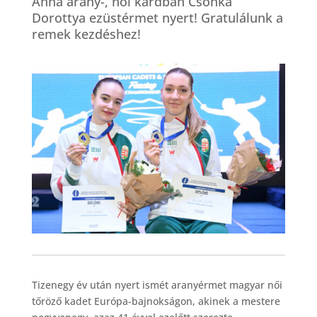
Anna arany-, női kardban Csonka
Dorottya ezüstérmet nyert! Gratulálunk a
remek kezdéshez!
Tizenegy év után nyert ismét aranyérmet magyar női
tőröző kadet Európa-bajnokságon, akinek a mestere