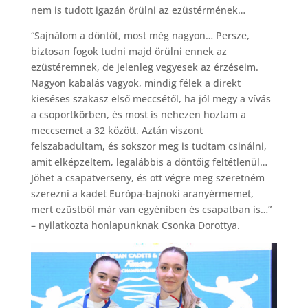
nem is tudott igazán örülni az ezüstérmének…
“Sajnálom a döntőt, most még nagyon… Persze,
biztosan fogok tudni majd örülni ennek az
ezüstéremnek, de jelenleg vegyesek az érzéseim.
Nagyon kabalás vagyok, mindig félek a direkt
kieséses szakasz első meccsétől, ha jól megy a vívás
a csoportkörben, és most is nehezen hoztam a
meccsemet a 32 között. Aztán viszont
felszabadultam, és sokszor meg is tudtam csinálni,
amit elképzeltem, legalábbis a döntőig feltétlenül…
Jöhet a csapatverseny, és ott végre meg szeretném
szerezni a kadet Európa-bajnoki aranyérmemet,
mert ezüstből már van egyéniben és csapatban is…”
– nyilatkozta honlapunknak Csonka Dorottya.