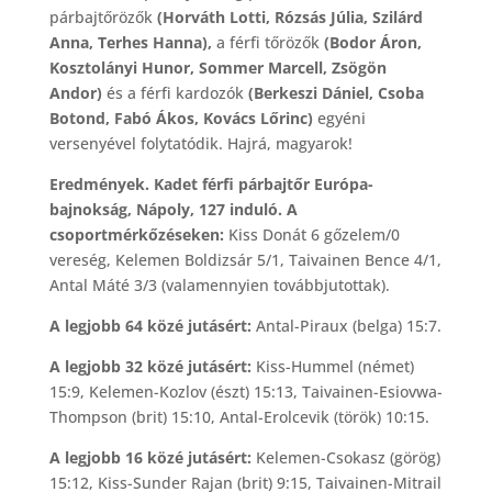
párbajtőrözők
(Horváth Lotti, Rózsás Júlia, Szilárd
Anna, Terhes Hanna),
a férfi tőrözők
(Bodor Áron,
Kosztolányi Hunor, Sommer Marcell, Zsögön
Andor)
és a férfi kardozók
(Berkeszi Dániel, Csoba
Botond, Fabó Ákos, Kovács Lőrinc)
egyéni
versenyével folytatódik. Hajrá, magyarok!
Eredmények. Kadet férfi párbajtőr Európa-
bajnokság, Nápoly, 127 induló. A
csoportmérkőzéseken:
Kiss Donát 6 gőzelem/0
vereség, Kelemen Boldizsár 5/1, Taivainen Bence 4/1,
Antal Máté 3/3 (valamennyien továbbjutottak).
A legjobb 64 közé jutásért:
Antal-Piraux (belga) 15:7.
A legjobb 32 közé jutásért:
Kiss-Hummel (német)
15:9, Kelemen-Kozlov (észt) 15:13, Taivainen-Esiovwa-
Thompson (brit) 15:10, Antal-Erolcevik (török) 10:15.
A legjobb 16 közé jutásért:
Kelemen-Csokasz (görög)
15:12, Kiss-Sunder Rajan (brit) 9:15, Taivainen-Mitrail