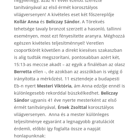
negyvenegy, azaz 41 évvel ezelőtt szerezte
tanítványával az első érmét korosztályos
világversenyen! A kivételes eset két főszereplője
Kollár Anna
és
Beliczay Sándor.
A Törekvés
tehetsége tavaly bronzot szerzett a hasonló, tallinni
eseményen, most ezt fényesítette aranyra. Méghozzá
egészen kivételes teljesítménnyel! Veretlen
csoportkörét követően a direkt kieséses szakaszban
is alig tudták megszorítani, pontosabban azért két,
15:13-as meccse akadt – az egyik a fináléban az olasz
Berretta
ellen -, de azokban az asszókban is végig ő
irányította a mérkőzést. 11 esztendeje a budapesti
Eb-n nyert
Mesteri Viktória,
ám Anna edzője ennél is
különlegesebb rekorddal büszkélkedhet.
Beliczay
Sándor
ugyanis 41 éve nyerte mesterként az első
érmét tanítványával,
Érsek Zsolttal
korosztályos
világversenyen. Anna és a mester különleges
teljesítménye egyaránt a legnagyobb gratulációt
érdemli, előbbi így foglalta össze a napját
honlapunknak: