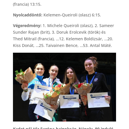
(francia) 13:15.
Nyolcaddöntő:
Kelemen-Queiroli (olasz) 6:15.
Végeredmény:
1. Michele Queiroli (olasz), 2. Sameer
Sunder Rajan (brit), 3. Doruk Erolcevik (török) és
Thed Mitrail (francia), …12. Kelemen Boldizsár, …20.
Kiss Donát, …25. Taivainen Bence, …53. Antal Máté.
Kadet női tőr Európa-bajnokság, Nápoly, 90 induló.