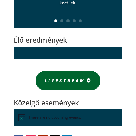
kezdünk!
Élő eredmények
LIVESTREAM
Közelgő események
There are no upcoming events.