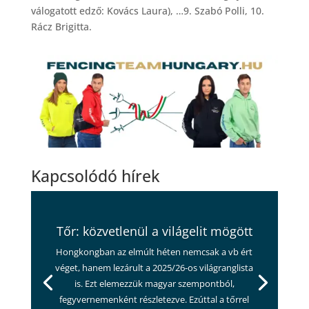
válogatott edző: Kovács Laura), …9. Szabó Polli, 10.
Rácz Brigitta.
Kapcsolódó hírek
Tőr: közvetlenül a világelit mögött
Hongkongban az elmúlt héten nemcsak a vb ért
véget, hanem lezárult a 2025/26-os világranglista
is. Ezt elemezzük magyar szempontból,
fegyvernemenként részletezve. Ezúttal a tőrrel