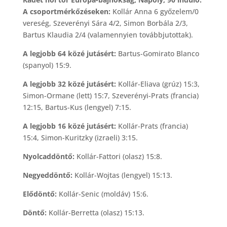
A csoportmérkőzéseken:
Kollár Anna 6 győzelem/0
vereség, Szeverényi Sára 4/2, Simon Borbála 2/3,
Bartus Klaudia 2/4 (valamennyien továbbjutottak).
A legjobb 64 közé jutásért:
Bartus-Gomirato Blanco
(spanyol) 15:9.
A legjobb 32 közé jutásért:
Kollár-Eliava (grúz) 15:3,
Simon-Ormane (lett) 15:7, Szeverényi-Prats (francia)
12:15, Bartus-Kus (lengyel) 7:15.
A legjobb 16 közé jutásért:
Kollár-Prats (francia)
15:4, Simon-Kuritzky (izraeli) 3:15.
Nyolcaddöntő:
Kollár-Fattori (olasz) 15:8.
Negyeddöntő:
Kollár-Wojtas (lengyel) 15:13.
Elődöntő:
Kollár-Senic (moldáv) 15:6.
Döntő:
Kollár-Berretta (olasz) 15:13.