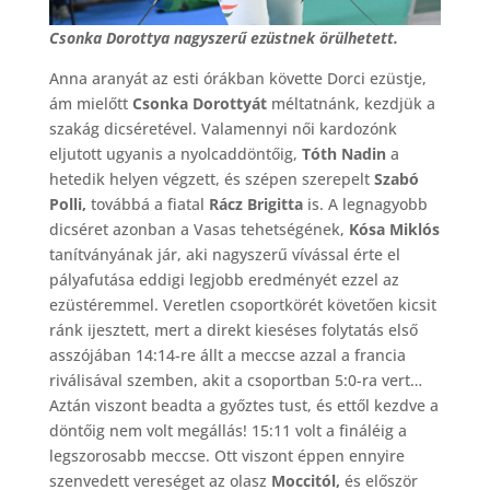
Csonka Dorottya nagyszerű ezüstnek örülhetett.
Anna aranyát az esti órákban követte Dorci ezüstje,
ám mielőtt
Csonka Dorottyát
méltatnánk, kezdjük a
szakág dicséretével. Valamennyi női kardozónk
eljutott ugyanis a nyolcaddöntőig,
Tóth Nadin
a
hetedik helyen végzett, és szépen szerepelt
Szabó
Polli,
továbbá a fiatal
Rácz Brigitta
is. A legnagyobb
dicséret azonban a Vasas tehetségének,
Kósa Miklós
tanítványának jár, aki nagyszerű vívással érte el
pályafutása eddigi legjobb eredményét ezzel az
ezüstéremmel. Veretlen csoportkörét követően kicsit
ránk ijesztett, mert a direkt kieséses folytatás első
asszójában 14:14-re állt a meccse azzal a francia
riválisával szemben, akit a csoportban 5:0-ra vert…
Aztán viszont beadta a győztes tust, és ettől kezdve a
döntőig nem volt megállás! 15:11 volt a fináléig a
legszorosabb meccse. Ott viszont éppen ennyire
szenvedett vereséget az olasz
Moccitól,
és először