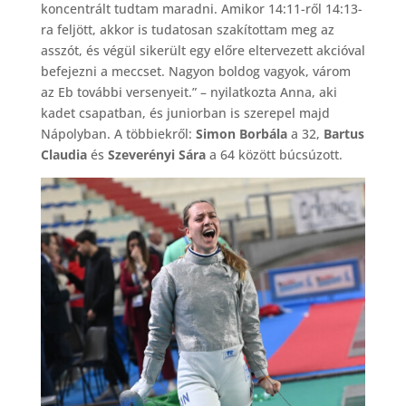
koncentrált tudtam maradni. Amikor 14:11-ről 14:13-
ra feljött, akkor is tudatosan szakítottam meg az
asszót, és végül sikerült egy előre eltervezett akcióval
befejezni a meccset. Nagyon boldog vagyok, várom
az Eb további versenyeit.” – nyilatkozta Anna, aki
kadet csapatban, és juniorban is szerepel majd
Nápolyban. A többiekről:
Simon Borbála
a 32,
Bartus
Claudia
és
Szeverényi Sára
a 64 között búcsúzott.