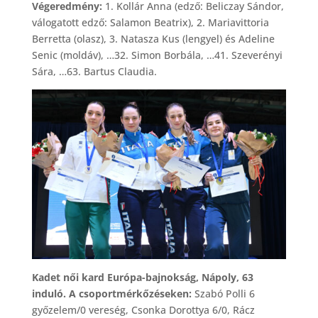
Végeredmény:
1. Kollár Anna (edző: Beliczay Sándor,
válogatott edző: Salamon Beatrix), 2. Mariavittoria
Berretta (olasz), 3. Natasza Kus (lengyel) és Adeline
Senic (moldáv), …32. Simon Borbála, …41. Szeverényi
Sára, …63. Bartus Claudia.
Kadet női kard Európa-bajnokság, Nápoly, 63
induló. A csoportmérkőzéseken:
Szabó Polli 6
győzelem/0 vereség, Csonka Dorottya 6/0, Rácz