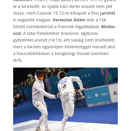
le a 64 között. Az újabb házi derbi viszont nem jött
össze, mert Császár 15.12-re kikapott a finn
Jarvitól
.
A negyedik magyar,
Keresztes Ádám
már a 128
között szembekerült a franciák legjobbjával,
Bindas-
szal.
A tatai fiatalember bravúros, egytusos
győzelmet aratott (14:13), ám sokáig nem örülhetett,
mert a 64-ben ugyanilyen különbséggel maradt alul
a hosszabbításban a hongkongi Hsuval szemben
(8:9).