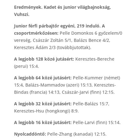
Eredmények. Kadet és junior világbajnokság,
Vuhszi.
Junior férfi párbajtőr egyéni, 219 induló. A
csoportmérkőzésen:
Pelle Domonkos 6 győzelem/0
vereség, Császár Zoltán 5/1, Balázs Bence 4/2,
Keresztes Ádám 2/3 (továbbjutottak).
A legjobb 128 közé jutásért:
Keresztes-Bereche
(perui) 15:4.
A legjobb 64 közé jutásért:
Pelle-Kummer (német)
15:4, Balázs-Mammadov (azeri) 15:13, Keresztes-
Bindas (francia) 14:13, Császár-Jarvi (finn) 12:15.
A legjobb 32 közé jutásért:
Pelle-Balázs 15:7,
Keresztes-Hsu (hongkongi) 8:9.
A legjobb 16 közé jutásért:
Pelle-Larvi (finn) 15:14.
Nyolcaddöntő:
Pelle-Zhang (kanadai) 12:15.