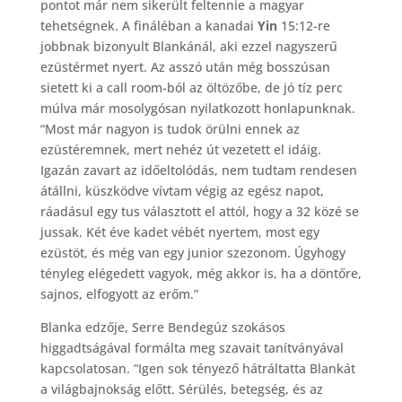
pontot már nem sikerült feltennie a magyar
tehetségnek. A fináléban a kanadai
Yin
15:12-re
jobbnak bizonyult Blankánál, aki ezzel nagyszerű
ezüstérmet nyert. Az asszó után még bosszúsan
sietett ki a call room-ból az öltözőbe, de jó tíz perc
múlva már mosolygósan nyilatkozott honlapunknak.
“Most már nagyon is tudok örülni ennek az
ezüstéremnek, mert nehéz út vezetett el idáig.
Igazán zavart az időeltolódás, nem tudtam rendesen
átállni, küszködve vívtam végig az egész napot,
ráadásul egy tus választott el attól, hogy a 32 közé se
jussak. Két éve kadet vébét nyertem, most egy
ezüstöt, és még van egy junior szezonom. Úgyhogy
tényleg elégedett vagyok, még akkor is, ha a döntőre,
sajnos, elfogyott az erőm.”
Blanka edzője, Serre Bendegúz szokásos
higgadtságával formálta meg szavait tanítványával
kapcsolatosan. “Igen sok tényező hátráltatta Blankát
a világbajnokság előtt. Sérülés, betegség, és az