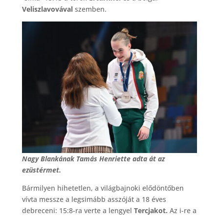
Veliszlavovával
szemben.
Nagy Blankának Tamás Henriette adta át az
ezüstérmet.
Bármilyen hihetetlen, a világbajnoki elődöntőben
vívta messze a legsimább asszóját a 18 éves
debreceni: 15:8-ra verte a lengyel
Tercjakot.
Az i-re a