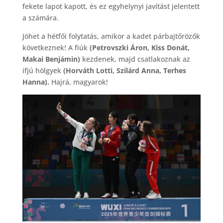
fekete lapot kapott, és ez egyhelynyi javítást jelentett
a számára.
Jöhet a hétfői folytatás, amikor a kadet párbajtőrözők
következnek! A fiúk
(Petrovszki Áron, Kiss Donát,
Makai Benjámin)
kezdenek, majd csatlakoznak az
ifjú hölgyek
(Horváth Lotti, Szilárd Anna, Terhes
Hanna).
Hajrá, magyarok!