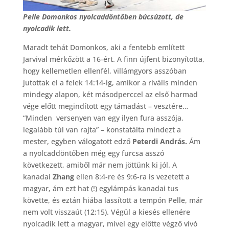
Pelle Domonkos nyolcaddöntőben búcsúzott, de
nyolcadik lett.
Maradt tehát Domonkos, aki a fentebb említett
Jarvival mérkőzött a 16-ért. A finn újfent bizonyította,
hogy kellemetlen ellenfél, villámgyors asszóban
jutottak el a felek 14:14-ig, amikor a rivális minden
mindegy alapon, két másodperccel az első harmad
vége előtt megindított egy támadást – vesztére…
“Minden versenyen van egy ilyen fura asszója,
legalább túl van rajta” – konstatálta mindezt a
mester, egyben válogatott edző
Peterdi András.
Ám
a nyolcaddöntőben még egy furcsa asszó
következett, amiből már nem jöttünk ki jól. A
kanadai
Zhang
ellen 8:4-re és 9:6-ra is vezetett a
magyar, ám ezt hat (!) egylámpás kanadai tus
követte, és eztán hiába lassított a tempón Pelle, már
nem volt visszaút (12:15). Végül a kiesés ellenére
nyolcadik lett a magyar, mivel egy előtte végző vívó