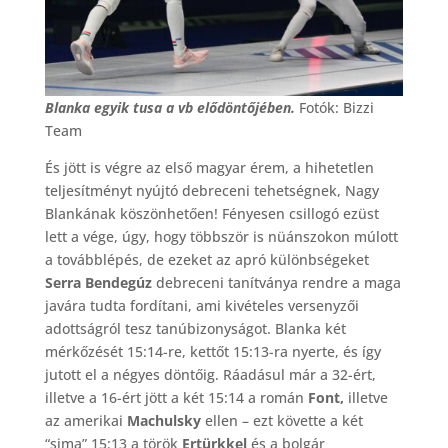
Blanka egyik tusa a vb elődöntőjében.
Fotók: Bizzi
Team
És jött is végre az első magyar érem, a hihetetlen
teljesítményt nyújtó debreceni tehetségnek, Nagy
Blankának köszönhetően! Fényesen csillogó ezüst
lett a vége, úgy, hogy többször is nüánszokon múlott
a továbblépés, de ezeket az apró különbségeket
Serra Bendegúz
debreceni tanítványa rendre a maga
javára tudta fordítani, ami kivételes versenyzői
adottságról tesz tanúbizonyságot. Blanka két
mérkőzését 15:14-re, kettőt 15:13-ra nyerte, és így
jutott el a négyes döntőig. Ráadásul már a 32-ért,
illetve a 16-ért jött a két 15:14 a román
Font,
illetve
az amerikai
Machulsky
ellen – ezt követte a két
“sima” 15:13 a török
Ertürkkel
és a bolgár