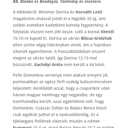
BB. Blanka és Bendegúz. Tanítvány és mestere.
A többiekről. Wimmer Dorina és
Horváth Lotti
magabiztos vívással jutott el a legjobb 32-ig, ami
utóbbi esetében kadetként komoly fegyvertény. A
folytatás viszont nem jött össze. Lotti a koreai
Kimtől
15:10-re kapott ki. Dorina az ukrán
Bilous-Gridzhak
ellen szinte végig hátrányban vívott, ám a hajrában
sikerült egyenlítenie. A hosszabbításban viszont
megint az ukrán talált, így Dorina 12:13-mal
búcsúzott.
Gachályi Gréta
nem került a 64 közé.
Pelle Domonkos versenye nem alakult ennyire jól,
pontosabban az egész férfi szakág balszerencsésen
teljesített. Kezdődött azzal, hogy a csoportkör után
három magyar nemhogy egy negyedbe, de egy
tizenhatodba került, azaz egyértelmű volt, hogy
Domonkos, Császár Zoltán és Balázs Bence közül
csak egyikük juthat el a nyolcaddöntőig. Ez a
táblaegyes Pellének sikerült, miután a német
Kummert
15:4-re, majd Balázs Bencét 15:7-re győzte