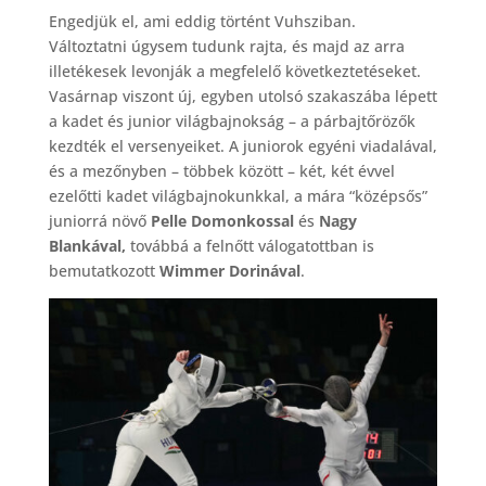
Engedjük el, ami eddig történt Vuhsziban.
Változtatni úgysem tudunk rajta, és majd az arra
illetékesek levonják a megfelelő következtetéseket.
Vasárnap viszont új, egyben utolsó szakaszába lépett
a kadet és junior világbajnokság – a párbajtőrözők
kezdték el versenyeiket. A juniorok egyéni viadalával,
és a mezőnyben – többek között – két, két évvel
ezelőtti kadet világbajnokunkkal, a mára “középsős”
juniorrá növő
Pelle Domonkossal
és
Nagy
Blankával,
továbbá a felnőtt válogatottban is
bemutatkozott
Wimmer Dorinával
.