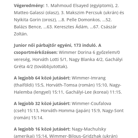
Végeredmény:
1. Mahmoud Elsayed (egyiptomi), 2.
Matteo Galassi (olasz), 3. Makszim Percsuk (ukrán) és
Nyikita Gorin (orosz), …8. Pelle Domonkos, …52.
Balázs Bence, …63. Keresztes Ádám, …67. Császár
Zoltán.
Junior női párbajtőr egyéni, 173 induló. A
csoportmérkőzésen:
Wimmer Dorina 6 győzelem/0
vereség, Horváth Lotti 5/1, Nagy Blanka 4/2, Gachályi
Gréta 4/2 (továbbjutottak).
A legjobb 64 közé jutásért:
Wimmer-Imrang
(thaiföldi) 15:5, Horváth-Tomsa (román) 15:10, Nagy-
Halemba (lengyel) 15:11, Gachályi-Lee (koreai) 11:15.
A legjobb 32 közé jutásért:
Wimmer-Coufalova
(cseh) 15:13, Horváth-Homma (japán) 15:9, Nagy-Sont
(román) 15:14.
A legjobb 16 közé jutásért:
Nagy-Machulsky
(amerikai) 15:14, Wimmer-Bilous-Gridzhak (ukrán)