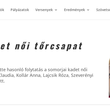
iók
Pályázatok
Versenyek
Eredmények
Szövets
et női tőrcsapat
te hasonló folytatás a somorjai kadet női
laudia, Kollár Anna, Lajcsik Róza, Szeverényi
tt.