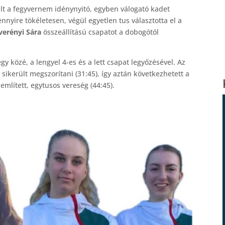
lt a fegyvernem idénynyitó, egyben válogató kadet
nnyire tökéletesen, végül egyetlen tus választotta el a
everényi Sára
összeállítású csapatot a dobogótól
gy közé, a lengyel 4-es és a lett csapat legyőzésével. Az
ikerült megszorítani (31:45), így aztán következhetett a
említett, egytusos vereség (44:45).