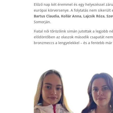
Előző nap két éremmel és egy helyezéssel záru
európai körversenye. A folytatás nem sikerült e
Bartus Claudia, Kollár Anna, Lajcsik Róza, Sz
Somorján.
Fiatal női tőrözőink simán jutottak a legjobb né
elődöntőben az olaszok második csapatát nem s
bronzmeccs a lengyelekkel – és a fentebb már 