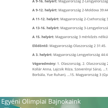
A 9-16. helyért:
Magyarország 2-Lengyelország 
A 9-12. helyért:
Magyarország 2-Moldova 39:44
A 11-12. helyért:
Magyarország 2-Csehország 3
A 13-16. helyért:
Magyarország 3-Lengyelorszá
A 15. helyért:
Magyarország 3 mérkőzés nélkül
Elődöntő:
Magyarország-Olaszország 2 31:45.
A 3. helyért:
Magyarország-Lengyelország 44:4
Végeredmény:
1. Olaszország, 2. Olaszország 
Kollár Anna, Lajcsik Róza, Szeverényi Sára), …
Borbála, Yue Ruhan), …15. Magyarország 3 (Gya
Egyéni Olimpiai Bajnokaink