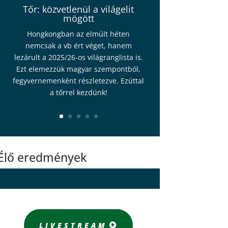
Tőr: közvetlenül a világelit
mögött
Hongkongban az elmúlt héten
nemcsak a vb ért véget, hanem
lezárult a 2025/26-os világranglista is.
Ezt elemezzük magyar szempontból,
fegyvernemenként részletezve. Ezúttal
a tőrrel kezdünk!
Élő eredmények
LIVESTREAM