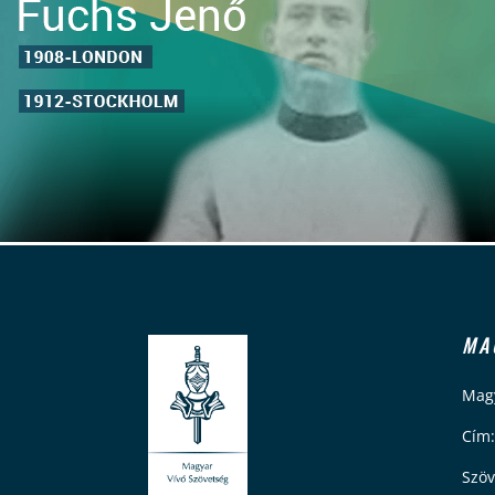
MA
Magy
Cím:
Szöv