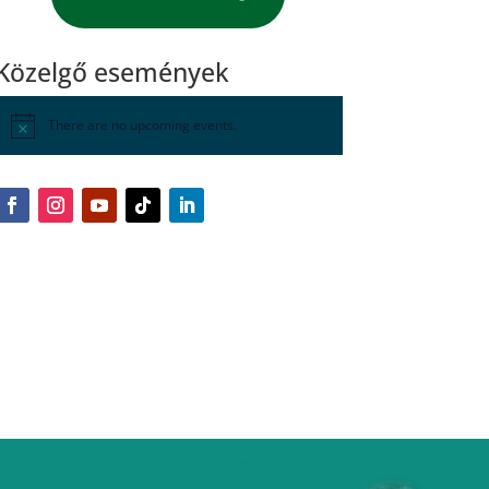
Közelgő események
There are no upcoming events.